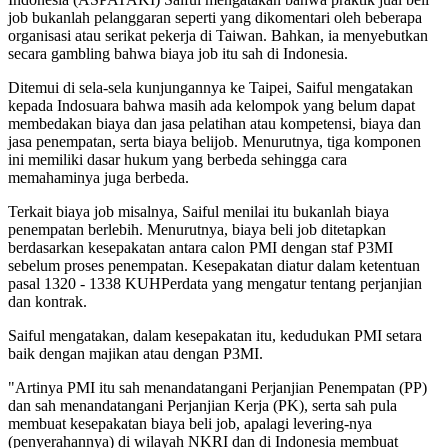
job bukanlah pelanggaran seperti yang dikomentari oleh beberapa
organisasi atau serikat pekerja di Taiwan. Bahkan, ia menyebutkan
secara gambling bahwa biaya job itu sah di Indonesia.
Ditemui di sela-sela kunjungannya ke Taipei, Saiful mengatakan
kepada Indosuara bahwa masih ada kelompok yang belum dapat
membedakan biaya dan jasa pelatihan atau kompetensi, biaya dan
jasa penempatan, serta biaya belijob. Menurutnya, tiga komponen
ini memiliki dasar hukum yang berbeda sehingga cara
memahaminya juga berbeda.
Terkait biaya job misalnya, Saiful menilai itu bukanlah biaya
penempatan berlebih. Menurutnya, biaya beli job ditetapkan
berdasarkan kesepakatan antara calon PMI dengan staf P3MI
sebelum proses penempatan. Kesepakatan diatur dalam ketentuan
pasal 1320 - 1338 KUHPerdata yang mengatur tentang perjanjian
dan kontrak.
Saiful mengatakan, dalam kesepakatan itu, kedudukan PMI setara
baik dengan majikan atau dengan P3MI.
"Artinya PMI itu sah menandatangani Perjanjian Penempatan (PP)
dan sah menandatangani Perjanjian Kerja (PK), serta sah pula
membuat kesepakatan biaya beli job, apalagi levering-nya
(penyerahannya) di wilayah NKRI dan di Indonesia membuat