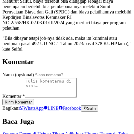
Menurut Saiful, biaya tersebut bisa dianggap sebagai biaya
penempatan berlebih bila pembebanannya melebihi Surat
Pernyataan Biaya dan Gaji (SPBG) dan biaya pelatihannya melebihi
Kepdirjen Binalavotas Kemnaker RI
NO.2/558/HK.02.03.01/III/2024 yang merinci biaya per program
pelatihan.
"Bila dibayar tetapi job-nya tidak ada, maka itu kriminal atau
penipuan pasal 492 UU NO.1 Tahun 2023/pasal 378 KUHP lama),"
kata Saiful.
Komentar
Nama (opsional)
Komentar
*
Kirim Komentar
Bagikan:
WhatsApp
LINE
Facebook
Salin
Baca Juga
Seorang Dosen di Hsincu Tikam Adik Ipar Hingga Tewas di Toko