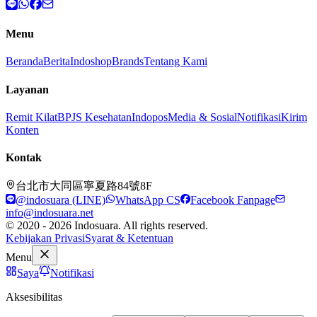
Menu
Beranda
Berita
Indoshop
Brands
Tentang Kami
Layanan
Remit Kilat
BPJS Kesehatan
Indopos
Media & Sosial
Notifikasi
Kirim
Konten
Kontak
台北市大同區寧夏路84號8F
@indosuara (LINE)
WhatsApp CS
Facebook Fanpage
info@indosuara.net
© 2020 - 2026 Indosuara. All rights reserved.
Kebijakan Privasi
Syarat & Ketentuan
Menu
Saya
Notifikasi
Aksesibilitas