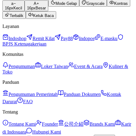
a
A
Mode Gelap
Grayscale
Kontras
16
px
Kecil
16
px
Besar
Terbalik
Ketuk Baca
Layanan
Indoshop
Remit Kilat
Pay88
Indopos
E-masku
BPJS Ketenagakerjaan
Komunitas
Pengumuman
Loker Taiwan
Event & Acara
Kuliner &
Toko
Panduan
Pengumuman Pemerintah
Panduan Dokumen
Kontak
Darurat
FAQ
Tentang
Tentang Kami
Founder
公司介紹
Brands Kami
Karir
di Indosuara
Hubungi Kami