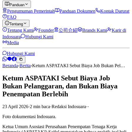
Panduan
Pengumuman Pemerintah
Panduan Dokumen
Kontak Darurat
FAQ
Tentang
Tentang Kami
Founder
公司介紹
Brands Kami
Karir di
Indosuara
Hubungi Kami
Media
Hubungi Kami
Beranda
›
Berita
›
Ketum ASPATAKI Sebut Biaya Job Bukan Pel…
Ketum ASPATAKI Sebut Biaya Job
Bukan Pelanggaran, dan Bukan Biaya
Penempatan Berlebih
23 April 2026
·
2
min
baca
·
Redaksi Indosuara
·
·
Foto dokumentasi Indosuara.
Ketua Umum Asosiasi Perusahaan Penempatan Tenaga Kerja
Indonesia (ASPATAKI) Saiful mengatakan bahwa praktik jual beli