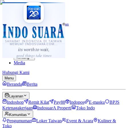
·
...
⌘K
ID
中文
Sahabat Indonesia di Taiwan
Berita
Layanan
SAHABAT INDONESIA DI TAIWAN
MEMUAT INDOSUARA.COM...
Komunitas
its worth to wait,
Panduan
good things take times
Tentang
Media
Hubungi Kami
Menu
Beranda
Berita
Layanan
Indoshop
Remit Kilat
Pay88
Indopos
E-masku
BPJS
Ketenagakerjaan
IndosuarA Properti
Toko Indo
Komunitas
Pengumuman
Loker Taiwan
Event & Acara
Kuliner &
Toko