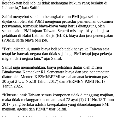
kesepakatan beli job itu tidak melanggar hukum yang berlaku di
Indonesia,” kata Saiful.
Saiful menyebut sebelum berangkat calon PMI juga selalu
dijelaskan oleh staf P3MI mengenai prosedur pemenuhan dokumen
persyaratan, termasuk biaya-biaya yang harus ditanggung oleh
semua calon PMI tujuan Taiwan. Seperti misalnya biaya dan jasa
pelatihan di Balai Latihan Kerja (BLK), biaya dan jasa penempatan
(P3MI), serta biaya beli job.
"Perlu diketahui, untuk biaya beli job tidak hanya ke Taiwan saja
tetapi ke banyak negara dan tidak saja bagi PMI tetapi juga pekerja
migran dari negara lain,” ujar Saiful.
Saiful juga menambahkan, biaya pelatihan diatur oleh Dirjen
Binalavotas Kemnaker RI. Sementara biaya dan jasa penempatan
diatur oleh Menteri KP2MI/BP2MI sesuai amanat ketentuan pasal
30 ayat 2 UU No.18 Tahun 2017) dan PERMEN P2MI No.17
Tahun 2025.
“Khusus untuk Taiwan semua komponen tidak ditanggung majikan,
maka tidak melanggar ketentuan pasal 72 ayat (1) UU No.18 Tahun
2017, yang berlaku adalah kesepakatan yang ditandatangani PMI,
majikan, agensi dan P3MI,” ujar Saiful.