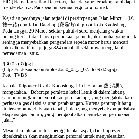
FID (Flame Ionization Detector), jika ada yang terbakar, kami dapat
mendeteksinya. Pada saat ini semua tergolong normal.”
Kejadian pecahnya jalan terjadi di persimpangan Jalan Minzu 1 (民
族一路) dan Jalan Baoding (寶鼎街) di pusat Kota Kaohsiung.
Pada tanggal 29 Maret, sekitar pukul 4 sore, menjelang waktu
pulang kerja, tidak hanya permukaan jalan di jalur lambat yang retak
sehingga menyebabkan pengendara sepeda motor harus mencari
jalur alternatif, tetapi juga 824 rumah di sekitarnya mengalami
pemadaman listrik.
![30.03 (3).jpg]
(https://indosuara.com/uploads/30_03_3_0733c092b5.jpg)
Foto: TVBS
Kepala Taipower Distrik Kaohsiung, Liu Hongnan (劉鴻男),
mengatakan, "Beberapa peralatan kabel listrik di dalam lubang
saluran mungkin menyebabkan percikan api, yang mengakibatkan
perluasan gas di sisi saluran pembuangan. Karena penutup lubang
itu tersembunyi di bawah tanah, itulah yang menyebabkan peristiwa
ekspansi gas hari ini, yang mengakibatkan pemekaran permukaan
jalan."
Mesin dikerahkan untuk menggali jalan aspal, dan Taipower
diperkirakan akan mengirimkan personel untuk menyelesaikan