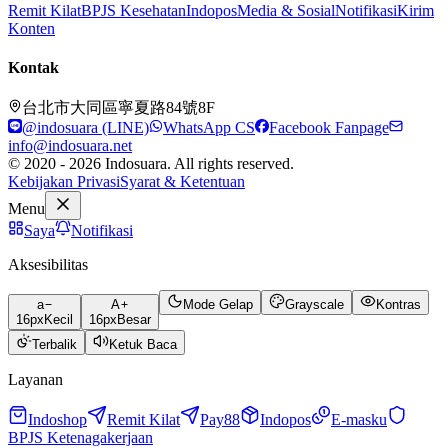
Remit Kilat
BPJS Kesehatan
Indopos
Media & Sosial
Notifikasi
Kirim
Konten
Kontak
台北市大同區寧夏路84號8F
@indosuara (LINE)
WhatsApp CS
Facebook Fanpage
info@indosuara.net
© 2020 - 2026 Indosuara. All rights reserved.
Kebijakan Privasi
Syarat & Ketentuan
Menu
Saya
Notifikasi
Aksesibilitas
a
A
Mode Gelap
Grayscale
Kontras
16
px
Kecil
16
px
Besar
Terbalik
Ketuk Baca
Layanan
Indoshop
Remit Kilat
Pay88
Indopos
E-masku
BPJS Ketenagakerjaan