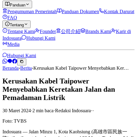
Panduan
Pengumuman Pemerintah
Panduan Dokumen
Kontak Darurat
FAQ
Tentang
Tentang Kami
Founder
公司介紹
Brands Kami
Karir di
Indosuara
Hubungi Kami
Media
Hubungi Kami
Beranda
›
Berita
›
Kerusakan Kabel Taipower Menyebabkan Ker…
Kerusakan Kabel Taipower
Menyebabkan Keretakan Jalan dan
Pemadaman Listrik
30 Maret 2024
·
2
min
baca
·
Redaksi Indosuara
·
·
Foto: TVBS
Indosuara — Jalan Minzu 1, Kota Kaohsiung (高雄市區民族一