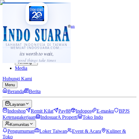
·
...
⌘K
ID
中文
Sahabat Indonesia di Taiwan
Berita
Layanan
SAHABAT INDONESIA DI TAIWAN
MEMUAT INDOSUARA.COM...
Komunitas
its worth to wait,
Panduan
good things take times
Tentang
Media
Hubungi Kami
Menu
Beranda
Berita
Layanan
Indoshop
Remit Kilat
Pay88
Indopos
E-masku
BPJS
Ketenagakerjaan
IndosuarA Properti
Toko Indo
Komunitas
Pengumuman
Loker Taiwan
Event & Acara
Kuliner &
Toko