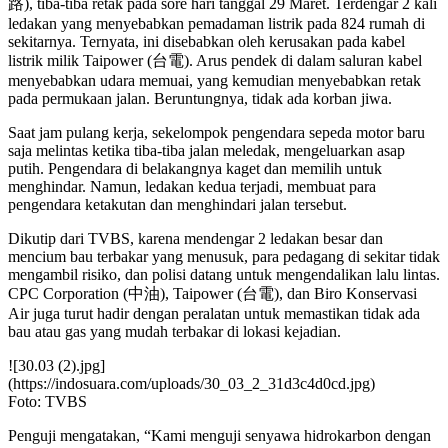
路), tiba-tiba retak pada sore hari tanggal 29 Maret. Terdengar 2 kali
ledakan yang menyebabkan pemadaman listrik pada 824 rumah di
sekitarnya. Ternyata, ini disebabkan oleh kerusakan pada kabel
listrik milik Taipower (台電). Arus pendek di dalam saluran kabel
menyebabkan udara memuai, yang kemudian menyebabkan retak
pada permukaan jalan. Beruntungnya, tidak ada korban jiwa.
Saat jam pulang kerja, sekelompok pengendara sepeda motor baru
saja melintas ketika tiba-tiba jalan meledak, mengeluarkan asap
putih. Pengendara di belakangnya kaget dan memilih untuk
menghindar. Namun, ledakan kedua terjadi, membuat para
pengendara ketakutan dan menghindari jalan tersebut.
Dikutip dari TVBS, karena mendengar 2 ledakan besar dan
mencium bau terbakar yang menusuk, para pedagang di sekitar tidak
mengambil risiko, dan polisi datang untuk mengendalikan lalu lintas.
CPC Corporation (中油), Taipower (台電), dan Biro Konservasi
Air juga turut hadir dengan peralatan untuk memastikan tidak ada
bau atau gas yang mudah terbakar di lokasi kejadian.
![30.03 (2).jpg]
(https://indosuara.com/uploads/30_03_2_31d3c4d0cd.jpg)
Foto: TVBS
Penguji mengatakan, “Kami menguji senyawa hidrokarbon dengan