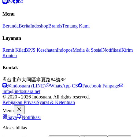
Menu
Beranda
Berita
Indoshop
Brands
Tentang Kami
Layanan
Remit Kilat
BPJS Kesehatan
Indopos
Media & Sosial
Notifikasi
Kirim
Konten
Kontak
台北市大同區寧夏路84號8F
@indosuara (LINE)
WhatsApp CS
Facebook Fanpage
info@indosuara.net
© 2020 - 2026 Indosuara. All rights reserved.
Kebijakan Privasi
Syarat & Ketentuan
Menu
Saya
Notifikasi
Aksesibilitas