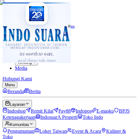
·
...
⌘K
ID
中文
Sahabat Indonesia di Taiwan
Berita
Layanan
SAHABAT INDONESIA DI TAIWAN
MEMUAT INDOSUARA.COM...
Komunitas
its worth to wait,
Panduan
good things take times
Tentang
Media
Hubungi Kami
Menu
Beranda
Berita
Layanan
Indoshop
Remit Kilat
Pay88
Indopos
E-masku
BPJS
Ketenagakerjaan
IndosuarA Properti
Toko Indo
Komunitas
Pengumuman
Loker Taiwan
Event & Acara
Kuliner &
Toko