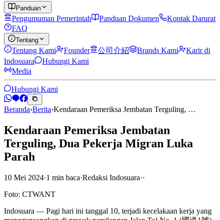
Panduan
Pengumuman Pemerintah
Panduan Dokumen
Kontak Darurat
FAQ
Tentang
Tentang Kami
Founder
公司介紹
Brands Kami
Karir di
Indosuara
Hubungi Kami
Media
Hubungi Kami
Beranda
›
Berita
›
Kendaraan Pemeriksa Jembatan Terguling, …
Kendaraan Pemeriksa Jembatan
Terguling, Dua Pekerja Migran Luka
Parah
10 Mei 2024
·
1
min
baca
·
Redaksi Indosuara
·
·
Foto: CTWANT
Indosuara — Pagi hari ini tanggal 10, terjadi kecelakaan kerja yang