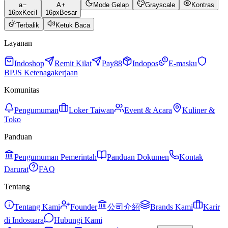
a
A
Mode Gelap
Grayscale
Kontras
16
px
Kecil
16
px
Besar
Terbalik
Ketuk Baca
Layanan
Indoshop
Remit Kilat
Pay88
Indopos
E-masku
BPJS Ketenagakerjaan
Komunitas
Pengumuman
Loker Taiwan
Event & Acara
Kuliner &
Toko
Panduan
Pengumuman Pemerintah
Panduan Dokumen
Kontak
Darurat
FAQ
Tentang
Tentang Kami
Founder
公司介紹
Brands Kami
Karir
di Indosuara
Hubungi Kami