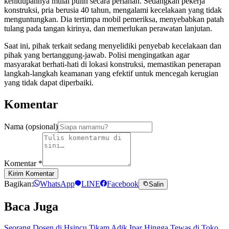
kehidupannya mulai pulih secara perlahan. Sedangkan pekerja
konstruksi, pria berusia 40 tahun, mengalami kecelakaan yang tidak
menguntungkan. Dia tertimpa mobil pemeriksa, menyebabkan patah
tulang pada tangan kirinya, dan memerlukan perawatan lanjutan.
Saat ini, pihak terkait sedang menyelidiki penyebab kecelakaan dan
pihak yang bertanggung-jawab. Polisi mengingatkan agar
masyarakat berhati-hati di lokasi konstruksi, memastikan penerapan
langkah-langkah keamanan yang efektif untuk mencegah kerugian
yang tidak dapat diperbaiki.
Komentar
Nama (opsional)
Komentar
*
Kirim Komentar
Bagikan:
WhatsApp
LINE
Facebook
Salin
Baca Juga
Seorang Dosen di Hsincu Tikam Adik Ipar Hingga Tewas di Toko