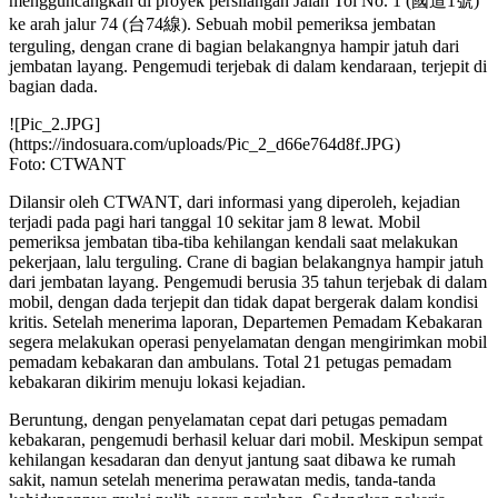
mengguncangkan di proyek persilangan Jalan Tol No. 1 (國道1號)
ke arah jalur 74 (台74線). Sebuah mobil pemeriksa jembatan
terguling, dengan crane di bagian belakangnya hampir jatuh dari
jembatan layang. Pengemudi terjebak di dalam kendaraan, terjepit di
bagian dada.
![Pic_2.JPG]
(https://indosuara.com/uploads/Pic_2_d66e764d8f.JPG)
Foto: CTWANT
Dilansir oleh CTWANT, dari informasi yang diperoleh, kejadian
terjadi pada pagi hari tanggal 10 sekitar jam 8 lewat. Mobil
pemeriksa jembatan tiba-tiba kehilangan kendali saat melakukan
pekerjaan, lalu terguling. Crane di bagian belakangnya hampir jatuh
dari jembatan layang. Pengemudi berusia 35 tahun terjebak di dalam
mobil, dengan dada terjepit dan tidak dapat bergerak dalam kondisi
kritis. Setelah menerima laporan, Departemen Pemadam Kebakaran
segera melakukan operasi penyelamatan dengan mengirimkan mobil
pemadam kebakaran dan ambulans. Total 21 petugas pemadam
kebakaran dikirim menuju lokasi kejadian.
Beruntung, dengan penyelamatan cepat dari petugas pemadam
kebakaran, pengemudi berhasil keluar dari mobil. Meskipun sempat
kehilangan kesadaran dan denyut jantung saat dibawa ke rumah
sakit, namun setelah menerima perawatan medis, tanda-tanda