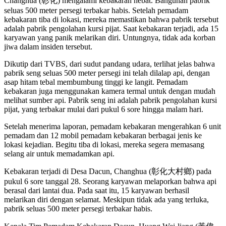
Changhua (彰化) mengalami kebakaran hebat. Bangunan pabrik
seluas 500 meter persegi terbakar habis. Setelah pemadam
kebakaran tiba di lokasi, mereka memastikan bahwa pabrik tersebut
adalah pabrik pengolahan kursi pijat. Saat kebakaran terjadi, ada 15
karyawan yang panik melarikan diri. Untungnya, tidak ada korban
jiwa dalam insiden tersebut.
Dikutip dari TVBS, dari sudut pandang udara, terlihat jelas bahwa
pabrik seng seluas 500 meter persegi ini telah dilalap api, dengan
asap hitam tebal membumbung tinggi ke langit. Pemadam
kebakaran juga menggunakan kamera termal untuk dengan mudah
melihat sumber api. Pabrik seng ini adalah pabrik pengolahan kursi
pijat, yang terbakar mulai dari pukul 6 sore hingga malam hari.
Setelah menerima laporan, pemadam kebakaran mengerahkan 6 unit
pemadam dan 12 mobil pemadam kebakaran berbagai jenis ke
lokasi kejadian. Begitu tiba di lokasi, mereka segera memasang
selang air untuk memadamkan api.
Kebakaran terjadi di Desa Dacun, Changhua (彰化大村鄉) pada
pukul 6 sore tanggal 28. Seorang karyawan melaporkan bahwa api
berasal dari lantai dua. Pada saat itu, 15 karyawan berhasil
melarikan diri dengan selamat. Meskipun tidak ada yang terluka,
pabrik seluas 500 meter persegi terbakar habis.