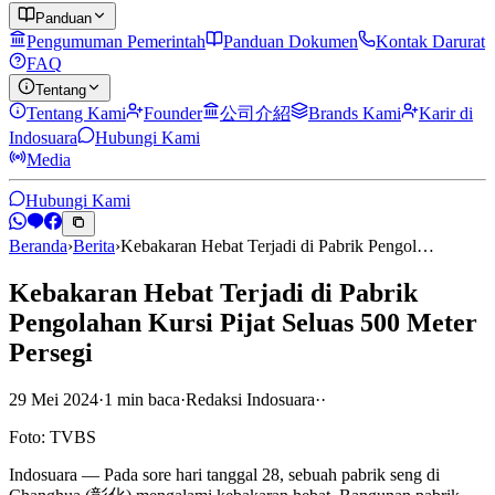
Panduan
Pengumuman Pemerintah
Panduan Dokumen
Kontak Darurat
FAQ
Tentang
Tentang Kami
Founder
公司介紹
Brands Kami
Karir di
Indosuara
Hubungi Kami
Media
Hubungi Kami
Beranda
›
Berita
›
Kebakaran Hebat Terjadi di Pabrik Pengol…
Kebakaran Hebat Terjadi di Pabrik
Pengolahan Kursi Pijat Seluas 500 Meter
Persegi
29 Mei 2024
·
1
min
baca
·
Redaksi Indosuara
·
·
Foto: TVBS
Indosuara — Pada sore hari tanggal 28, sebuah pabrik seng di