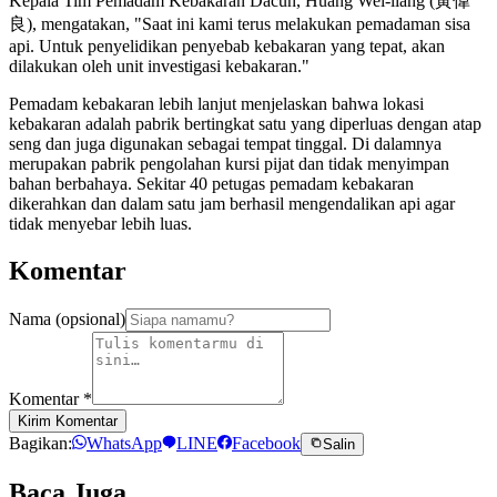
Kepala Tim Pemadam Kebakaran Dacun, Huang Wei-liang (黃偉
良), mengatakan, "Saat ini kami terus melakukan pemadaman sisa
api. Untuk penyelidikan penyebab kebakaran yang tepat, akan
dilakukan oleh unit investigasi kebakaran."
Pemadam kebakaran lebih lanjut menjelaskan bahwa lokasi
kebakaran adalah pabrik bertingkat satu yang diperluas dengan atap
seng dan juga digunakan sebagai tempat tinggal. Di dalamnya
merupakan pabrik pengolahan kursi pijat dan tidak menyimpan
bahan berbahaya. Sekitar 40 petugas pemadam kebakaran
dikerahkan dan dalam satu jam berhasil mengendalikan api agar
tidak menyebar lebih luas.
Komentar
Nama (opsional)
Komentar
*
Kirim Komentar
Bagikan:
WhatsApp
LINE
Facebook
Salin
Baca Juga