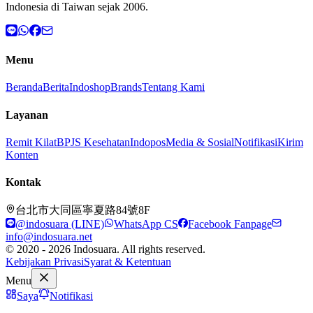
Indonesia di Taiwan sejak 2006.
Menu
Beranda
Berita
Indoshop
Brands
Tentang Kami
Layanan
Remit Kilat
BPJS Kesehatan
Indopos
Media & Sosial
Notifikasi
Kirim
Konten
Kontak
台北市大同區寧夏路84號8F
@indosuara (LINE)
WhatsApp CS
Facebook Fanpage
info@indosuara.net
© 2020 - 2026 Indosuara. All rights reserved.
Kebijakan Privasi
Syarat & Ketentuan
Menu
Saya
Notifikasi