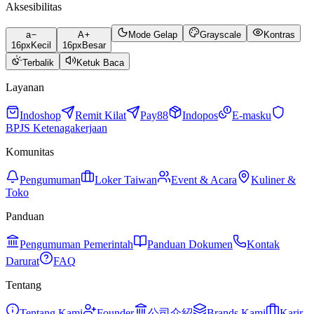
Aksesibilitas
a
A
Mode Gelap
Grayscale
Kontras
16
px
Kecil
16
px
Besar
Terbalik
Ketuk Baca
Layanan
Indoshop
Remit Kilat
Pay88
Indopos
E-masku
BPJS Ketenagakerjaan
Komunitas
Pengumuman
Loker Taiwan
Event & Acara
Kuliner &
Toko
Panduan
Pengumuman Pemerintah
Panduan Dokumen
Kontak
Darurat
FAQ
Tentang
Tentang Kami
Founder
公司介紹
Brands Kami
Karir