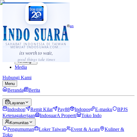
·
...
⌘K
ID
中文
Sahabat Indonesia di Taiwan
Berita
Layanan
SAHABAT INDONESIA DI TAIWAN
MEMUAT INDOSUARA.COM...
Komunitas
its worth to wait,
Panduan
good things take times
Tentang
Media
Hubungi Kami
Menu
Beranda
Berita
Layanan
Indoshop
Remit Kilat
Pay88
Indopos
E-masku
BPJS
Ketenagakerjaan
IndosuarA Properti
Toko Indo
Komunitas
Pengumuman
Loker Taiwan
Event & Acara
Kuliner &
Toko