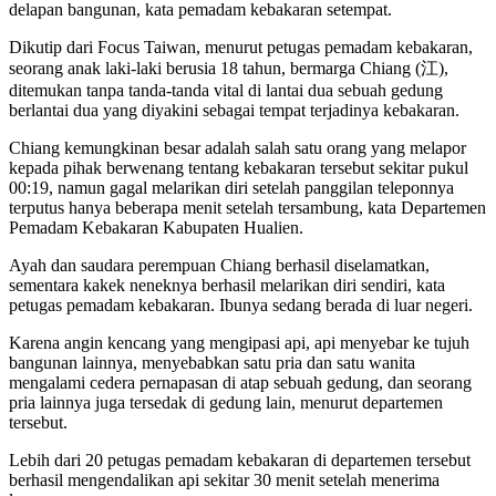
delapan bangunan, kata pemadam kebakaran setempat.
Dikutip dari Focus Taiwan, menurut petugas pemadam kebakaran,
seorang anak laki-laki berusia 18 tahun, bermarga Chiang (江),
ditemukan tanpa tanda-tanda vital di lantai dua sebuah gedung
berlantai dua yang diyakini sebagai tempat terjadinya kebakaran.
Chiang kemungkinan besar adalah salah satu orang yang melapor
kepada pihak berwenang tentang kebakaran tersebut sekitar pukul
00:19, namun gagal melarikan diri setelah panggilan teleponnya
terputus hanya beberapa menit setelah tersambung, kata Departemen
Pemadam Kebakaran Kabupaten Hualien.
Ayah dan saudara perempuan Chiang berhasil diselamatkan,
sementara kakek neneknya berhasil melarikan diri sendiri, kata
petugas pemadam kebakaran. Ibunya sedang berada di luar negeri.
Karena angin kencang yang mengipasi api, api menyebar ke tujuh
bangunan lainnya, menyebabkan satu pria dan satu wanita
mengalami cedera pernapasan di atap sebuah gedung, dan seorang
pria lainnya juga tersedak di gedung lain, menurut departemen
tersebut.
Lebih dari 20 petugas pemadam kebakaran di departemen tersebut
berhasil mengendalikan api sekitar 30 menit setelah menerima