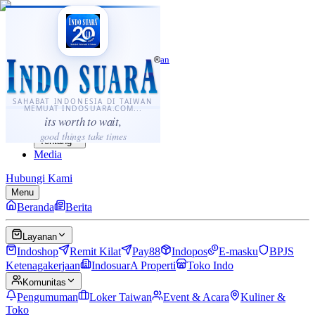
·
...
⌘K
ID
中文
Sahabat Indonesia di Taiwan
Berita
Layanan
SAHABAT INDONESIA DI TAIWAN
MEMUAT INDOSUARA.COM...
Komunitas
its worth to wait,
Panduan
good things take times
Tentang
Media
Hubungi Kami
Menu
Beranda
Berita
Layanan
Indoshop
Remit Kilat
Pay88
Indopos
E-masku
BPJS
Ketenagakerjaan
IndosuarA Properti
Toko Indo
Komunitas
Pengumuman
Loker Taiwan
Event & Acara
Kuliner &
Toko