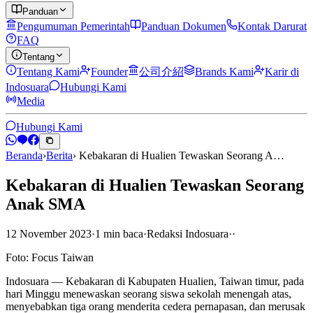
Panduan
Pengumuman Pemerintah
Panduan Dokumen
Kontak Darurat
FAQ
Tentang
Tentang Kami
Founder
公司介紹
Brands Kami
Karir di
Indosuara
Hubungi Kami
Media
Hubungi Kami
Beranda
›
Berita
›
Kebakaran di Hualien Tewaskan Seorang A…
Kebakaran di Hualien Tewaskan Seorang
Anak SMA
12 November 2023
·
1
min
baca
·
Redaksi Indosuara
·
·
Foto: Focus Taiwan
Indosuara — Kebakaran di Kabupaten Hualien, Taiwan timur, pada
hari Minggu menewaskan seorang siswa sekolah menengah atas,
menyebabkan tiga orang menderita cedera pernapasan, dan merusak