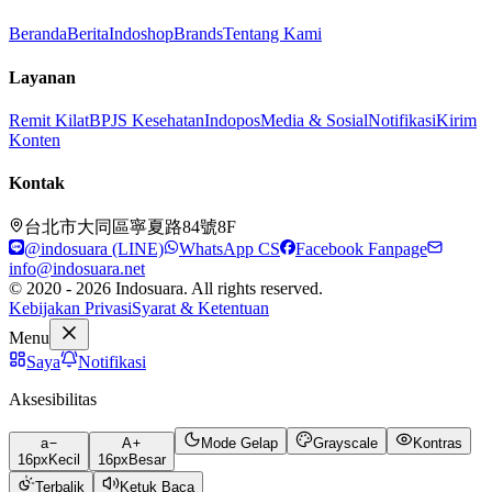
Beranda
Berita
Indoshop
Brands
Tentang Kami
Layanan
Remit Kilat
BPJS Kesehatan
Indopos
Media & Sosial
Notifikasi
Kirim
Konten
Kontak
台北市大同區寧夏路84號8F
@indosuara (LINE)
WhatsApp CS
Facebook Fanpage
info@indosuara.net
© 2020 - 2026 Indosuara. All rights reserved.
Kebijakan Privasi
Syarat & Ketentuan
Menu
Saya
Notifikasi
Aksesibilitas
a
A
Mode Gelap
Grayscale
Kontras
16
px
Kecil
16
px
Besar
Terbalik
Ketuk Baca