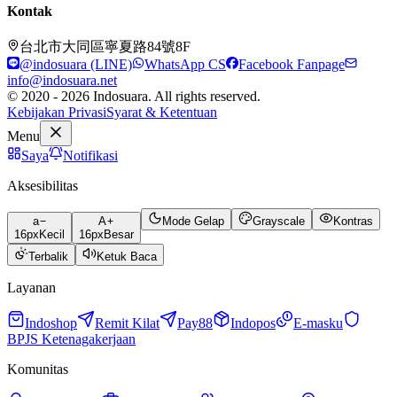
Kontak
台北市大同區寧夏路84號8F
@indosuara (LINE)
WhatsApp CS
Facebook Fanpage
info@indosuara.net
© 2020 - 2026 Indosuara. All rights reserved.
Kebijakan Privasi
Syarat & Ketentuan
Menu
Saya
Notifikasi
Aksesibilitas
a
A
Mode Gelap
Grayscale
Kontras
16
px
Kecil
16
px
Besar
Terbalik
Ketuk Baca
Layanan
Indoshop
Remit Kilat
Pay88
Indopos
E-masku
BPJS Ketenagakerjaan
Komunitas