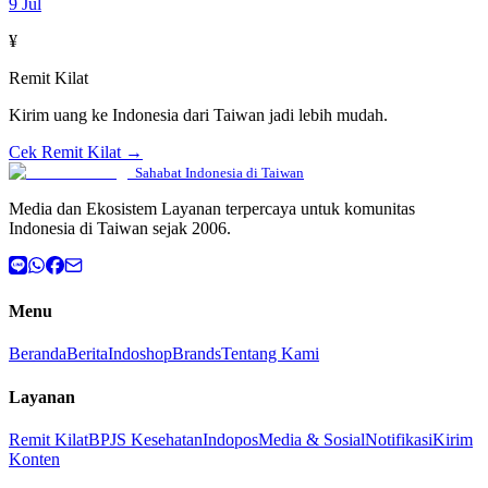
9 Jul
¥
Remit Kilat
Kirim uang ke Indonesia dari Taiwan jadi lebih mudah.
Cek Remit Kilat →
Sahabat Indonesia di Taiwan
Media dan Ekosistem Layanan terpercaya untuk komunitas
Indonesia di Taiwan sejak 2006.
Menu
Beranda
Berita
Indoshop
Brands
Tentang Kami
Layanan
Remit Kilat
BPJS Kesehatan
Indopos
Media & Sosial
Notifikasi
Kirim
Konten