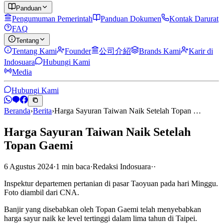
Panduan
Pengumuman Pemerintah
Panduan Dokumen
Kontak Darurat
FAQ
Tentang
Tentang Kami
Founder
公司介紹
Brands Kami
Karir di
Indosuara
Hubungi Kami
Media
Hubungi Kami
Beranda
›
Berita
›
Harga Sayuran Taiwan Naik Setelah Topan …
Harga Sayuran Taiwan Naik Setelah
Topan Gaemi
6 Agustus 2024
·
1
min
baca
·
Redaksi Indosuara
·
·
Inspektur departemen pertanian di pasar Taoyuan pada hari Minggu.
Foto diambil dari CNA.
Banjir yang disebabkan oleh Topan Gaemi telah menyebabkan
harga sayur naik ke level tertinggi dalam lima tahun di Taipei.