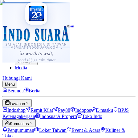
·
...
⌘K
ID
中文
Sahabat Indonesia di Taiwan
Berita
Layanan
SAHABAT INDONESIA DI TAIWAN
MEMUAT INDOSUARA.COM...
Komunitas
its worth to wait,
Panduan
good things take times
Tentang
Media
Hubungi Kami
Menu
Beranda
Berita
Layanan
Indoshop
Remit Kilat
Pay88
Indopos
E-masku
BPJS
Ketenagakerjaan
IndosuarA Properti
Toko Indo
Komunitas
Pengumuman
Loker Taiwan
Event & Acara
Kuliner &
Toko