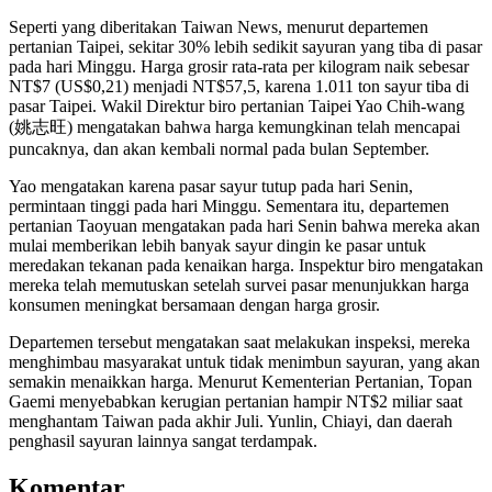
Seperti yang diberitakan Taiwan News, menurut departemen
pertanian Taipei, sekitar 30% lebih sedikit sayuran yang tiba di pasar
pada hari Minggu. Harga grosir rata-rata per kilogram naik sebesar
NT$7 (US$0,21) menjadi NT$57,5, karena 1.011 ton sayur tiba di
pasar Taipei. Wakil Direktur biro pertanian Taipei Yao Chih-wang
(姚志旺) mengatakan bahwa harga kemungkinan telah mencapai
puncaknya, dan akan kembali normal pada bulan September.
Yao mengatakan karena pasar sayur tutup pada hari Senin,
permintaan tinggi pada hari Minggu. Sementara itu, departemen
pertanian Taoyuan mengatakan pada hari Senin bahwa mereka akan
mulai memberikan lebih banyak sayur dingin ke pasar untuk
meredakan tekanan pada kenaikan harga. Inspektur biro mengatakan
mereka telah memutuskan setelah survei pasar menunjukkan harga
konsumen meningkat bersamaan dengan harga grosir.
Departemen tersebut mengatakan saat melakukan inspeksi, mereka
menghimbau masyarakat untuk tidak menimbun sayuran, yang akan
semakin menaikkan harga. Menurut Kementerian Pertanian, Topan
Gaemi menyebabkan kerugian pertanian hampir NT$2 miliar saat
menghantam Taiwan pada akhir Juli. Yunlin, Chiayi, dan daerah
penghasil sayuran lainnya sangat terdampak.
Komentar