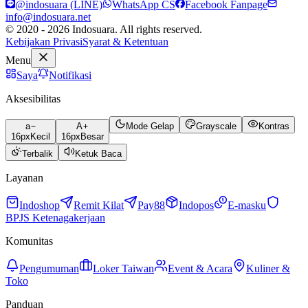
@indosuara (LINE)
WhatsApp CS
Facebook Fanpage
info@indosuara.net
© 2020 - 2026 Indosuara. All rights reserved.
Kebijakan Privasi
Syarat & Ketentuan
Menu
Saya
Notifikasi
Aksesibilitas
a
A
Mode Gelap
Grayscale
Kontras
16
px
Kecil
16
px
Besar
Terbalik
Ketuk Baca
Layanan
Indoshop
Remit Kilat
Pay88
Indopos
E-masku
BPJS Ketenagakerjaan
Komunitas
Pengumuman
Loker Taiwan
Event & Acara
Kuliner &
Toko
Panduan