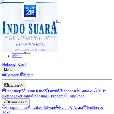
·
...
⌘K
ID
中文
Sahabat Indonesia di Taiwan
Berita
Layanan
SAHABAT INDONESIA DI TAIWAN
MEMUAT INDOSUARA.COM...
Komunitas
its worth to wait,
Panduan
good things take times
Tentang
Media
Hubungi Kami
Menu
Beranda
Berita
Layanan
Indoshop
Remit Kilat
Pay88
Indopos
E-masku
BPJS
Ketenagakerjaan
IndosuarA Properti
Toko Indo
Komunitas
Pengumuman
Loker Taiwan
Event & Acara
Kuliner &
Toko