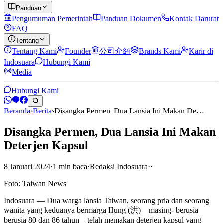
Panduan
Pengumuman Pemerintah
Panduan Dokumen
Kontak Darurat
FAQ
Tentang
Tentang Kami
Founder
公司介紹
Brands Kami
Karir di
Indosuara
Hubungi Kami
Media
Hubungi Kami
Beranda
›
Berita
›
Disangka Permen, Dua Lansia Ini Makan De…
Disangka Permen, Dua Lansia Ini Makan
Deterjen Kapsul
8 Januari 2024
·
1
min
baca
·
Redaksi Indosuara
·
·
Foto: Taiwan News
Indosuara — Dua warga lansia Taiwan, seorang pria dan seorang
wanita yang keduanya bermarga Hung (洪)—masing- berusia
berusia 80 dan 86 tahun—telah memakan deterjen kapsul yang