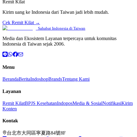
Remit Kilat
Kirim uang ke Indonesia dari Taiwan jadi lebih mudah.
Cek Remit Kilat →
Sahabat Indonesia di Taiwan
Media dan Ekosistem Layanan terpercaya untuk komunitas
Indonesia di Taiwan sejak 2006.
Menu
Beranda
Berita
Indoshop
Brands
Tentang Kami
Layanan
Remit Kilat
BPJS Kesehatan
Indopos
Media & Sosial
Notifikasi
Kirim
Konten
Kontak
台北市大同區寧夏路84號8F