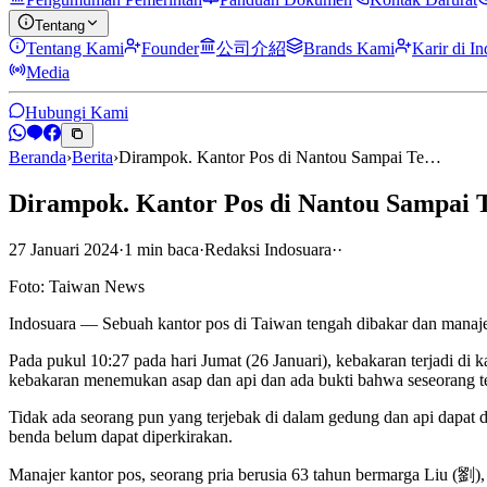
Tentang
Tentang Kami
Founder
公司介紹
Brands Kami
Karir di I
Media
Hubungi Kami
Beranda
›
Berita
›
Dirampok. Kantor Pos di Nantou Sampai Te…
Dirampok. Kantor Pos di Nantou Sampai 
27 Januari 2024
·
1
min
baca
·
Redaksi Indosuara
·
·
Foto: Taiwan News
Indosuara — Sebuah kantor pos di Taiwan tengah dibakar dan manajer
Pada pukul 10:27 pada hari Jumat (26 Januari), kebakaran terjadi d
kebakaran menemukan asap dan api dan ada bukti bahwa seseorang 
Tidak ada seorang pun yang terjebak di dalam gedung dan api dapat d
benda belum dapat diperkirakan.
Manajer kantor pos, seorang pria berusia 63 tahun bermarga Liu (劉)