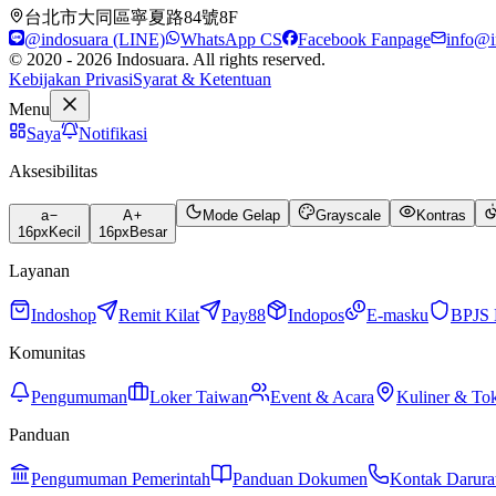
台北市大同區寧夏路84號8F
@indosuara (LINE)
WhatsApp CS
Facebook Fanpage
info@i
© 2020 - 2026 Indosuara. All rights reserved.
Kebijakan Privasi
Syarat & Ketentuan
Menu
Saya
Notifikasi
Aksesibilitas
a
A
Mode Gelap
Grayscale
Kontras
16
px
Kecil
16
px
Besar
Layanan
Indoshop
Remit Kilat
Pay88
Indopos
E-masku
BPJS 
Komunitas
Pengumuman
Loker Taiwan
Event & Acara
Kuliner & To
Panduan
Pengumuman Pemerintah
Panduan Dokumen
Kontak Darura