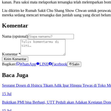
kanan. Para saksi mata melaporkan tersangka telah melemparkan bom 
Liu dikirim ke Rumah Sakit Chu Shang Show Chwan untuk perawata
mereka sedang mencari tersangka dan jumlah uang yang dicuri belum 
Komentar
Nama (opsional)
Komentar
*
Kirim Komentar
Bagikan:
WhatsApp
LINE
Facebook
Salin
Baca Juga
Seorang Dosen di Hsincu Tikam Adik Ipar Hingga Tewas di Toko M
15 Jul
Buktikan PMI bisa Berbagi, UTT Peduli akan Adakan Kegiatan Don
15 Jul