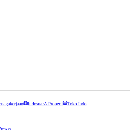
enagakerjaan
IndosuarA Properti
Toko Indo
FAQ