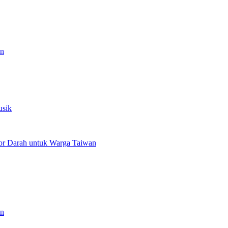
an
usik
or Darah untuk Warga Taiwan
an