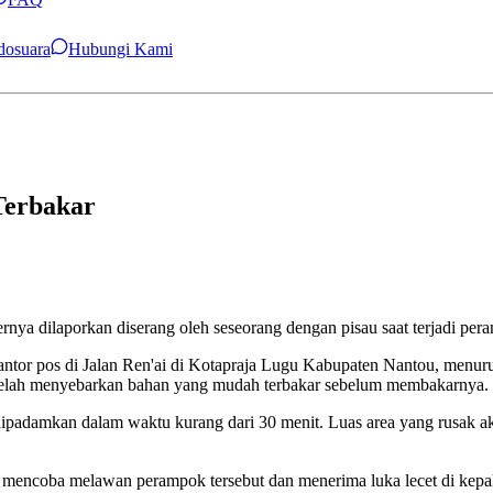
ndosuara
Hubungi Kami
Terbakar
nya dilaporkan diserang oleh seseorang dengan pisau saat terjadi per
i kantor pos di Jalan Ren'ai di Kotapraja Lugu Kabupaten Nantou, me
telah menyebarkan bahan yang mudah terbakar sebelum membakarnya.
ipadamkan dalam waktu kurang dari 30 menit. Luas area yang rusak aki
, mencoba melawan perampok tersebut dan menerima luka lecet di kepal