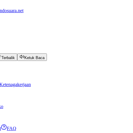
ndosuara.net
Terbalik
Ketuk Baca
Ketenagakerjaan
ko
t
FAQ