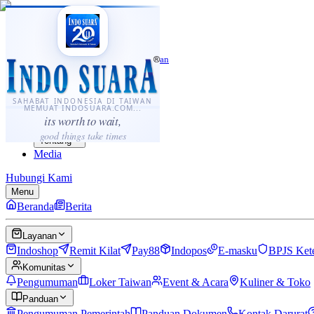
·
...
⌘K
ID
中文
Sahabat Indonesia di Taiwan
Berita
Layanan
SAHABAT INDONESIA DI TAIWAN
MEMUAT INDOSUARA.COM...
Komunitas
its worth to wait,
Panduan
good things take times
Tentang
Media
Hubungi Kami
Menu
Beranda
Berita
Layanan
Indoshop
Remit Kilat
Pay88
Indopos
E-masku
BPJS Ket
Komunitas
Pengumuman
Loker Taiwan
Event & Acara
Kuliner & Toko
Panduan
Pengumuman Pemerintah
Panduan Dokumen
Kontak Darurat