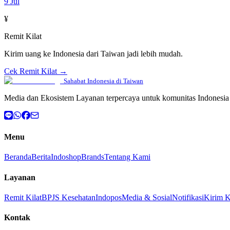
9 Jul
¥
Remit Kilat
Kirim uang ke Indonesia dari Taiwan jadi lebih mudah.
Cek Remit Kilat →
Sahabat Indonesia di Taiwan
Media dan Ekosistem Layanan terpercaya untuk komunitas Indonesia 
Menu
Beranda
Berita
Indoshop
Brands
Tentang Kami
Layanan
Remit Kilat
BPJS Kesehatan
Indopos
Media & Sosial
Notifikasi
Kirim 
Kontak