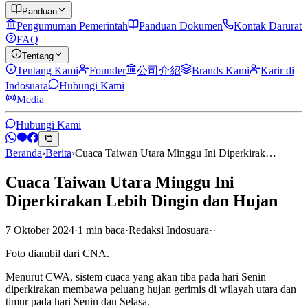
Panduan
Pengumuman Pemerintah
Panduan Dokumen
Kontak Darurat
FAQ
Tentang
Tentang Kami
Founder
公司介紹
Brands Kami
Karir di
Indosuara
Hubungi Kami
Media
Hubungi Kami
Beranda
›
Berita
›
Cuaca Taiwan Utara Minggu Ini Diperkirak…
Cuaca Taiwan Utara Minggu Ini
Diperkirakan Lebih Dingin dan Hujan
7 Oktober 2024
·
1
min
baca
·
Redaksi Indosuara
·
·
Foto diambil dari CNA.
Menurut CWA, sistem cuaca yang akan tiba pada hari Senin
diperkirakan membawa peluang hujan gerimis di wilayah utara dan
timur pada hari Senin dan Selasa.