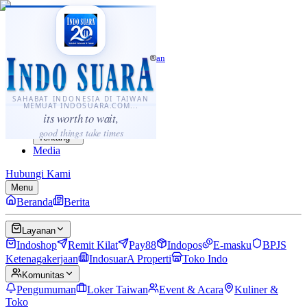
·
...
⌘K
ID
中文
Sahabat Indonesia di Taiwan
Berita
Layanan
SAHABAT INDONESIA DI TAIWAN
MEMUAT INDOSUARA.COM...
Komunitas
its worth to wait,
Panduan
good things take times
Tentang
Media
Hubungi Kami
Menu
Beranda
Berita
Layanan
Indoshop
Remit Kilat
Pay88
Indopos
E-masku
BPJS
Ketenagakerjaan
IndosuarA Properti
Toko Indo
Komunitas
Pengumuman
Loker Taiwan
Event & Acara
Kuliner &
Toko