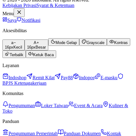
Kebijakan Privasi
Syarat & Ketentuan
Menu
Saya
Notifikasi
Aksesibilitas
a
A
Mode Gelap
Grayscale
Kontras
16
px
Kecil
16
px
Besar
Terbalik
Ketuk Baca
Layanan
Indoshop
Remit Kilat
Pay88
Indopos
E-masku
BPJS Ketenagakerjaan
Komunitas
Pengumuman
Loker Taiwan
Event & Acara
Kuliner &
Toko
Panduan
Pengumuman Pemerintah
Panduan Dokumen
Kontak