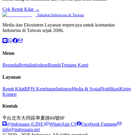
Cek Remit Kilat →
Sahabat Indonesia di Taiwan
Media dan Ekosistem Layanan terpercaya untuk komunitas
Indonesia di Taiwan sejak 2006.
Menu
Beranda
Berita
Indoshop
Brands
Tentang Kami
Layanan
Remit Kilat
BPJS Kesehatan
Indopos
Media & Sosial
Notifikasi
Kirim
Konten
Kontak
台北市大同區寧夏路84號8F
@indosuara (LINE)
WhatsApp CS
Facebook Fanpage
info@indosuara.net
© 2020 - 2026 Indosuara. All rights reserved.