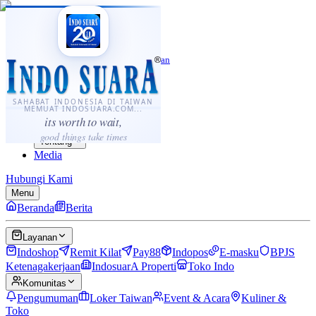
·
...
⌘K
ID
中文
Sahabat Indonesia di Taiwan
Berita
Layanan
SAHABAT INDONESIA DI TAIWAN
MEMUAT INDOSUARA.COM...
Komunitas
its worth to wait,
Panduan
good things take times
Tentang
Media
Hubungi Kami
Menu
Beranda
Berita
Layanan
Indoshop
Remit Kilat
Pay88
Indopos
E-masku
BPJS
Ketenagakerjaan
IndosuarA Properti
Toko Indo
Komunitas
Pengumuman
Loker Taiwan
Event & Acara
Kuliner &
Toko