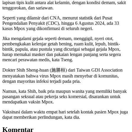
lapisan tipis kulit antara alat kelamin, dengan kondisi demam, sakit
tenggorokan, dan sariawan.
Seperti yang dilansir dari CNA, menurut statistik dari Pusat
Pengendalian Penyakit (CDC), hingga 6 Agustus 2024, ada 33
kasus Mpox yang dikonfirmasi di seluruh negeri.
Jika mengalami gejala seperti demam, menggigil, nyeri otot,
pembengkakan kelenjar getah bening, ruam kulit, lepuh, bintik-
bintik, papula, atau pustula yang dicurigai sebagai gejala Mpox,
harap memakai masker dan pakaian lengan panjang serta segera
mencari perawatan medis, kata Tseng.
Dokter Shih Sheng-huan (施勝桓) dari Taiwan GDI Association
menyatakan bahwa virus Mpox masih menyebar di komunitas,
dengan mayoritas infeksi terjadi pada pria.
Namun, kata Shih, baik pria maupun wanita yang memiliki banyak
pasangan seksual atau pekerja seks komersial, disarankan untuk
mendapatkan vaksin Mpox.
Vaksinasi dalam waktu empat hari setelah kontak pasien Mpox juga
dapat memberikan perlindungan, kata dia.
Komentar