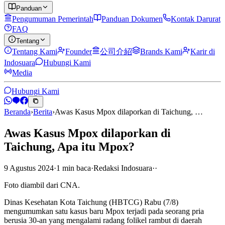
Panduan
Pengumuman Pemerintah
Panduan Dokumen
Kontak Darurat
FAQ
Tentang
Tentang Kami
Founder
公司介紹
Brands Kami
Karir di
Indosuara
Hubungi Kami
Media
Hubungi Kami
Beranda
›
Berita
›
Awas Kasus Mpox dilaporkan di Taichung, …
Awas Kasus Mpox dilaporkan di
Taichung, Apa itu Mpox?
9 Agustus 2024
·
1
min
baca
·
Redaksi Indosuara
·
·
Foto diambil dari CNA.
Dinas Kesehatan Kota Taichung (HBTCG) Rabu (7/8)
mengumumkan satu kasus baru Mpox terjadi pada seorang pria
berusia 30-an yang mengalami radang folikel rambut di daerah