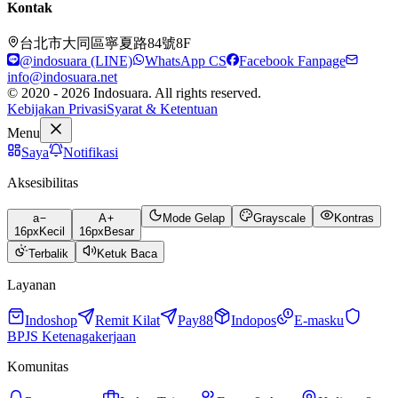
Kontak
台北市大同區寧夏路84號8F
@indosuara (LINE)
WhatsApp CS
Facebook Fanpage
info@indosuara.net
© 2020 - 2026 Indosuara. All rights reserved.
Kebijakan Privasi
Syarat & Ketentuan
Menu
Saya
Notifikasi
Aksesibilitas
a
A
Mode Gelap
Grayscale
Kontras
16
px
Kecil
16
px
Besar
Terbalik
Ketuk Baca
Layanan
Indoshop
Remit Kilat
Pay88
Indopos
E-masku
BPJS Ketenagakerjaan
Komunitas