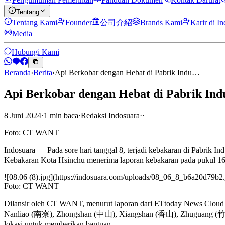
Tentang
Tentang Kami
Founder
公司介紹
Brands Kami
Karir di I
Media
Hubungi Kami
Beranda
›
Berita
›
Api Berkobar dengan Hebat di Pabrik Indu…
Api Berkobar dengan Hebat di Pabrik Ind
8 Juni 2024
·
1
min
baca
·
Redaksi Indosuara
·
·
Foto: CT WANT
Indosuara — Pada sore hari tanggal 8, terjadi kebakaran di P
Kebakaran Kota Hsinchu menerima laporan kebakaran pada pukul 16:14
![08.06 (8).jpg](https://indosuara.com/uploads/08_06_8_b6a20d79b2.
Foto: CT WANT
Dilansir oleh CT WANT, menurut laporan dari ETtoday News Clou
Nanliao (南寮), Zhongshan (中山), Xiangshan (香山), Zhuguang (竹光
lokasi untuk memberikan bantuan.