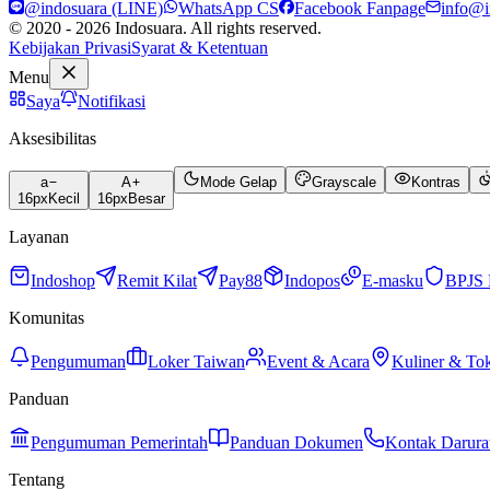
@indosuara (LINE)
WhatsApp CS
Facebook Fanpage
info@i
© 2020 - 2026 Indosuara. All rights reserved.
Kebijakan Privasi
Syarat & Ketentuan
Menu
Saya
Notifikasi
Aksesibilitas
a
A
Mode Gelap
Grayscale
Kontras
16
px
Kecil
16
px
Besar
Layanan
Indoshop
Remit Kilat
Pay88
Indopos
E-masku
BPJS 
Komunitas
Pengumuman
Loker Taiwan
Event & Acara
Kuliner & To
Panduan
Pengumuman Pemerintah
Panduan Dokumen
Kontak Darura
Tentang