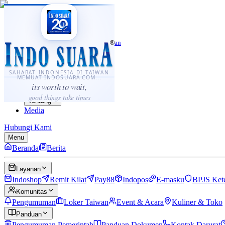
·
...
⌘K
ID
中文
Sahabat Indonesia di Taiwan
Berita
Layanan
SAHABAT INDONESIA DI TAIWAN
MEMUAT INDOSUARA.COM...
Komunitas
its worth to wait,
Panduan
good things take times
Tentang
Media
Hubungi Kami
Menu
Beranda
Berita
Layanan
Indoshop
Remit Kilat
Pay88
Indopos
E-masku
BPJS Ket
Komunitas
Pengumuman
Loker Taiwan
Event & Acara
Kuliner & Toko
Panduan
Pengumuman Pemerintah
Panduan Dokumen
Kontak Darurat