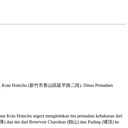
ik Xiangshan, Kota Hsinchu (新竹市香山區延平路二段). Dinas Pemadam
.
an Kota Hsinchu segera mengirimkan tim pemadam kebakaran dari
 dan tim dari Reservoir Chaoshan (朝山) dan Puding (埔頂) ke