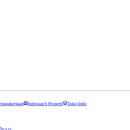
enagakerjaan
IndosuarA Properti
Toko Indo
FAQ