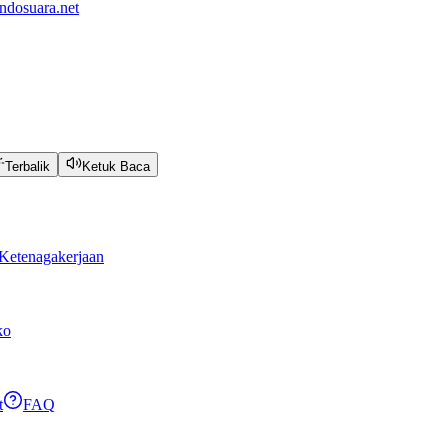
ndosuara.net
Terbalik
Ketuk Baca
Ketenagakerjaan
ko
t
FAQ