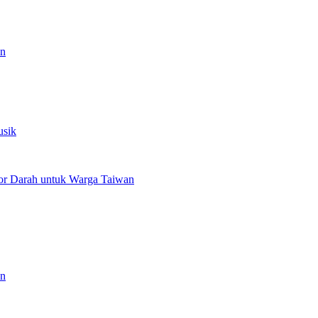
an
usik
or Darah untuk Warga Taiwan
an