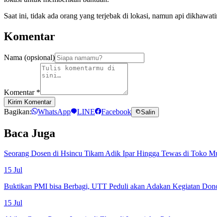
Saat ini, tidak ada orang yang terjebak di lokasi, namun api dikhaw
Komentar
Nama (opsional)
Komentar
*
Kirim Komentar
Bagikan:
WhatsApp
LINE
Facebook
Salin
Baca Juga
Seorang Dosen di Hsincu Tikam Adik Ipar Hingga Tewas di Toko M
15 Jul
Buktikan PMI bisa Berbagi, UTT Peduli akan Adakan Kegiatan Don
15 Jul