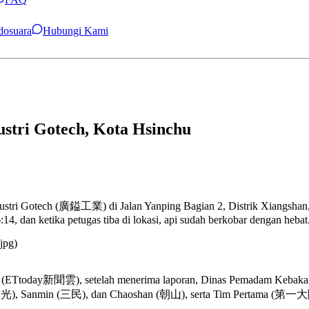
ndosuara
Hubungi Kami
ustri Gotech, Kota Hsinchu
abrik Industri Gotech (廣鎰工業) di Jalan Yanping Bagian 2, Distr
, dan ketika petugas tiba di lokasi, api sudah berkobar dengan hebat
jpg)
d (ETtoday新聞雲), setelah menerima laporan, Dinas Pemadam Kebakar
), Sanmin (三民), dan Chaoshan (朝山), serta Tim Pertama (第一大隊)