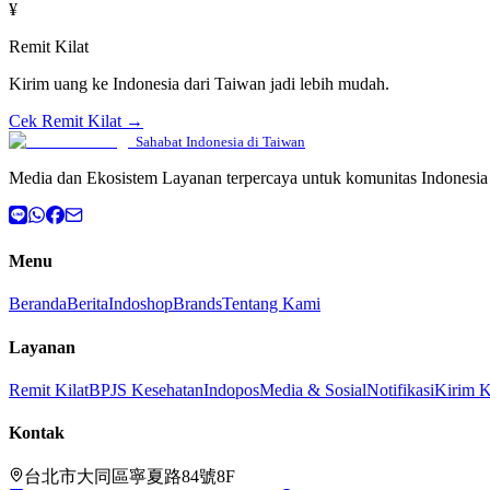
¥
Remit Kilat
Kirim uang ke Indonesia dari Taiwan jadi lebih mudah.
Cek Remit Kilat →
Sahabat Indonesia di Taiwan
Media dan Ekosistem Layanan terpercaya untuk komunitas Indonesia 
Menu
Beranda
Berita
Indoshop
Brands
Tentang Kami
Layanan
Remit Kilat
BPJS Kesehatan
Indopos
Media & Sosial
Notifikasi
Kirim 
Kontak
台北市大同區寧夏路84號8F