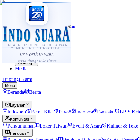
·
...
⌘K
ID
中文
Sahabat Indonesia di Taiwan
Berita
Layanan
SAHABAT INDONESIA DI TAIWAN
MEMUAT INDOSUARA.COM...
Komunitas
its worth to wait,
Panduan
good things take times
Tentang
Media
Hubungi Kami
Menu
Beranda
Berita
Layanan
Indoshop
Remit Kilat
Pay88
Indopos
E-masku
BPJS Ket
Komunitas
Pengumuman
Loker Taiwan
Event & Acara
Kuliner & Toko
Panduan
Pengumuman Pemerintah
Panduan Dokumen
Kontak Darurat