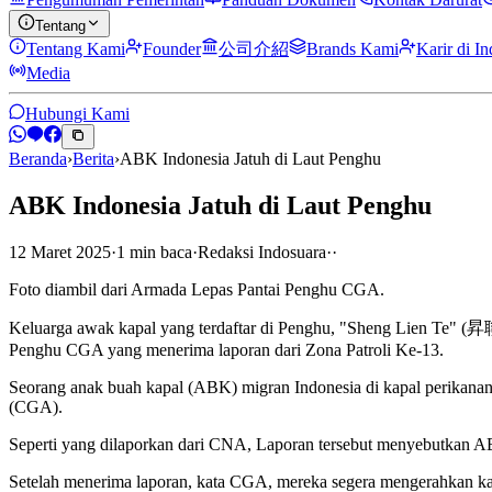
Tentang
Tentang Kami
Founder
公司介紹
Brands Kami
Karir di I
Media
Hubungi Kami
Beranda
›
Berita
›
ABK Indonesia Jatuh di Laut Penghu
ABK Indonesia Jatuh di Laut Penghu
12 Maret 2025
·
1
min
baca
·
Redaksi Indosuara
·
·
Foto diambil dari Armada Lepas Pantai Penghu CGA.
Keluarga awak kapal yang terdaftar di Penghu, "Sheng Lien Te" (昇聯德)
Penghu CGA yang menerima laporan dari Zona Patroli Ke-13.
Seorang anak buah kapal (ABK) migran Indonesia di kapal perikanan T
(CGA).
Seperti yang dilaporkan dari CNA, Laporan tersebut menyebutkan ABK
Setelah menerima laporan, kata CGA, mereka segera mengerahkan kapa