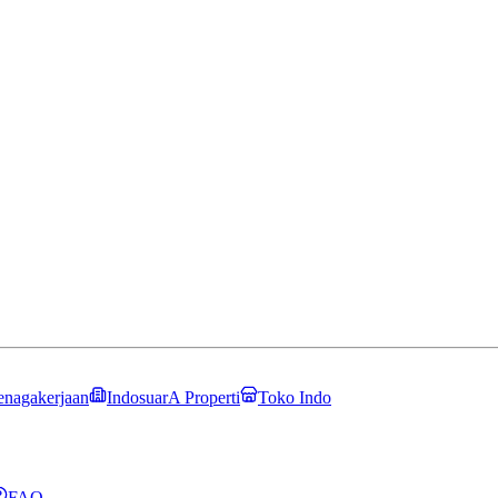
enagakerjaan
IndosuarA Properti
Toko Indo
FAQ