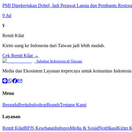
PMI Dipekerjakan Dobel, Jadi Perawat Lansia dan Pembantu Restor
9 Jul
¥
Remit Kilat
Kirim uang ke Indonesia dari Taiwan jadi lebih mudah.
Cek Remit Kilat →
Sahabat Indonesia di Taiwan
Media dan Ekosistem Layanan terpercaya untuk komunitas Indonesia 
Menu
Beranda
Berita
Indoshop
Brands
Tentang Kami
Layanan
Remit Kilat
BPJS Kesehatan
Indopos
Media & Sosial
Notifikasi
Kirim 