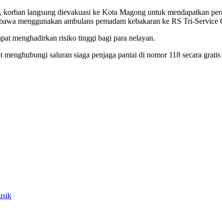
A, korban langsung dievakuasi ke Kota Magong untuk mendapatkan pera
a dibawa menggunakan ambulans pemadam kebakaran ke RS Tri-Service
t menghadirkan risiko tinggi bagi para nelayan.
pat menghubungi saluran siaga penjaga pantai di nomor 118 secara grat
usik