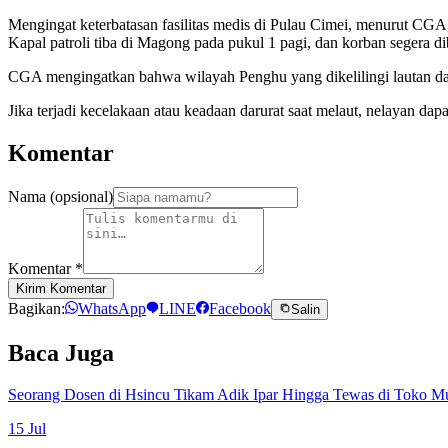
Mengingat keterbatasan fasilitas medis di Pulau Cimei, menurut CG
Kapal patroli tiba di Magong pada pukul 1 pagi, dan korban seger
CGA mengingatkan bahwa wilayah Penghu yang dikelilingi lautan dapa
Jika terjadi kecelakaan atau keadaan darurat saat melaut, nelayan da
Komentar
Nama (opsional)
Komentar
*
Kirim Komentar
Bagikan:
WhatsApp
LINE
Facebook
Salin
Baca Juga
Seorang Dosen di Hsincu Tikam Adik Ipar Hingga Tewas di Toko M
15 Jul