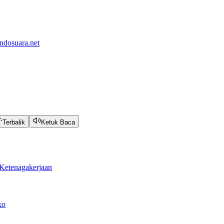
ndosuara.net
Terbalik
Ketuk Baca
Ketenagakerjaan
ko