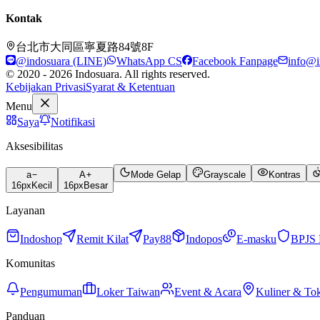
Kontak
台北市大同區寧夏路84號8F
@indosuara (LINE)
WhatsApp CS
Facebook Fanpage
info@i
© 2020 - 2026 Indosuara. All rights reserved.
Kebijakan Privasi
Syarat & Ketentuan
Menu
Saya
Notifikasi
Aksesibilitas
a
A
Mode Gelap
Grayscale
Kontras
16
px
Kecil
16
px
Besar
Layanan
Indoshop
Remit Kilat
Pay88
Indopos
E-masku
BPJS 
Komunitas
Pengumuman
Loker Taiwan
Event & Acara
Kuliner & To
Panduan