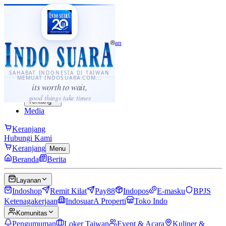
·
...
⌘K
ID
中文
Sahabat Indonesia di Taiwan
Berita
Layanan
SAHABAT INDONESIA DI TAIWAN
MEMUAT INDOSUARA.COM...
Komunitas
its worth to wait,
Panduan
good things take times
Tentang
Media
Keranjang
Hubungi Kami
Keranjang
Menu
Beranda
Berita
Layanan
Indoshop
Remit Kilat
Pay88
Indopos
E-masku
BPJS
Ketenagakerjaan
IndosuarA Properti
Toko Indo
Komunitas
Pengumuman
Loker Taiwan
Event & Acara
Kuliner &