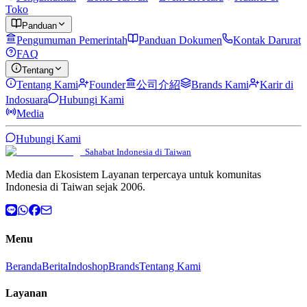
Toko
Panduan
Pengumuman Pemerintah
Panduan Dokumen
Kontak Darurat
FAQ
Tentang
Tentang Kami
Founder
公司介紹
Brands Kami
Karir di
Indosuara
Hubungi Kami
Media
Hubungi Kami
Sahabat Indonesia di Taiwan
Media dan Ekosistem Layanan terpercaya untuk komunitas
Indonesia di Taiwan sejak 2006.
Menu
Beranda
Berita
Indoshop
Brands
Tentang Kami
Layanan