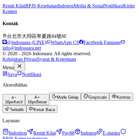
Remit Kilat
BPJS Kesehatan
Indopos
Media & Sosial
Notifikasi
Kirim
Konten
Kontak
台北市大同區寧夏路84號8F
@indosuara (LINE)
WhatsApp CS
Facebook Fanpage
info@indosuara.net
© 2020 - 2026 Indosuara. All rights reserved.
Kebijakan Privasi
Syarat & Ketentuan
Menu
Saya
Notifikasi
Aksesibilitas
a
A
Mode Gelap
Grayscale
Kontras
16
px
Kecil
16
px
Besar
Terbalik
Ketuk Baca
Layanan
Indoshop
Remit Kilat
Pay88
Indopos
E-masku
BPJS Ketenagakerjaan