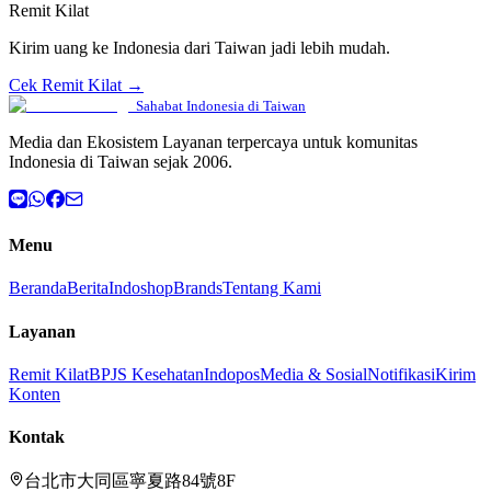
Remit Kilat
Kirim uang ke Indonesia dari Taiwan jadi lebih mudah.
Cek Remit Kilat →
Sahabat Indonesia di Taiwan
Media dan Ekosistem Layanan terpercaya untuk komunitas
Indonesia di Taiwan sejak 2006.
Menu
Beranda
Berita
Indoshop
Brands
Tentang Kami
Layanan
Remit Kilat
BPJS Kesehatan
Indopos
Media & Sosial
Notifikasi
Kirim
Konten
Kontak
台北市大同區寧夏路84號8F