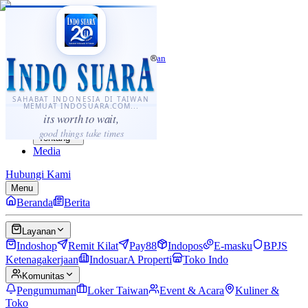
·
...
⌘K
ID
中文
Sahabat Indonesia di Taiwan
Berita
Layanan
SAHABAT INDONESIA DI TAIWAN
MEMUAT INDOSUARA.COM...
Komunitas
its worth to wait,
Panduan
good things take times
Tentang
Media
Hubungi Kami
Menu
Beranda
Berita
Layanan
Indoshop
Remit Kilat
Pay88
Indopos
E-masku
BPJS
Ketenagakerjaan
IndosuarA Properti
Toko Indo
Komunitas
Pengumuman
Loker Taiwan
Event & Acara
Kuliner &
Toko