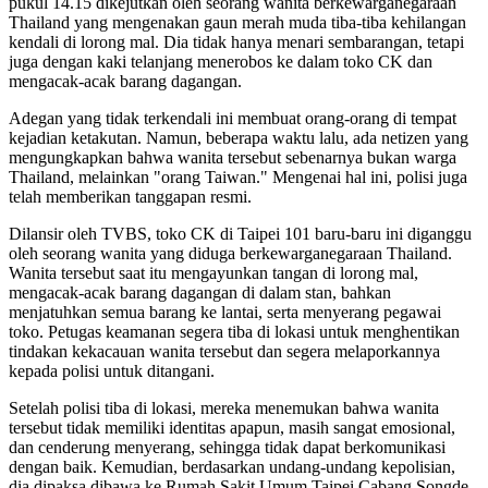
pukul 14.15 dikejutkan oleh seorang wanita berkewarganegaraan
Thailand yang mengenakan gaun merah muda tiba-tiba kehilangan
kendali di lorong mal. Dia tidak hanya menari sembarangan, tetapi
juga dengan kaki telanjang menerobos ke dalam toko CK dan
mengacak-acak barang dagangan.
Adegan yang tidak terkendali ini membuat orang-orang di tempat
kejadian ketakutan. Namun, beberapa waktu lalu, ada netizen yang
mengungkapkan bahwa wanita tersebut sebenarnya bukan warga
Thailand, melainkan "orang Taiwan." Mengenai hal ini, polisi juga
telah memberikan tanggapan resmi.
Dilansir oleh TVBS, toko CK di Taipei 101 baru-baru ini diganggu
oleh seorang wanita yang diduga berkewarganegaraan Thailand.
Wanita tersebut saat itu mengayunkan tangan di lorong mal,
mengacak-acak barang dagangan di dalam stan, bahkan
menjatuhkan semua barang ke lantai, serta menyerang pegawai
toko. Petugas keamanan segera tiba di lokasi untuk menghentikan
tindakan kekacauan wanita tersebut dan segera melaporkannya
kepada polisi untuk ditangani.
Setelah polisi tiba di lokasi, mereka menemukan bahwa wanita
tersebut tidak memiliki identitas apapun, masih sangat emosional,
dan cenderung menyerang, sehingga tidak dapat berkomunikasi
dengan baik. Kemudian, berdasarkan undang-undang kepolisian,
dia dipaksa dibawa ke Rumah Sakit Umum Taipei Cabang Songde