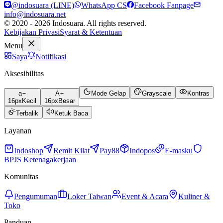
@indosuara (LINE)
WhatsApp CS
Facebook Fanpage
info@indosuara.net
© 2020 - 2026 Indosuara. All rights reserved.
Kebijakan Privasi
Syarat & Ketentuan
Menu
Saya
Notifikasi
Aksesibilitas
a
A
Mode Gelap
Grayscale
Kontras
16
px
Kecil
16
px
Besar
Terbalik
Ketuk Baca
Layanan
Indoshop
Remit Kilat
Pay88
Indopos
E-masku
BPJS Ketenagakerjaan
Komunitas
Pengumuman
Loker Taiwan
Event & Acara
Kuliner &
Toko
Panduan