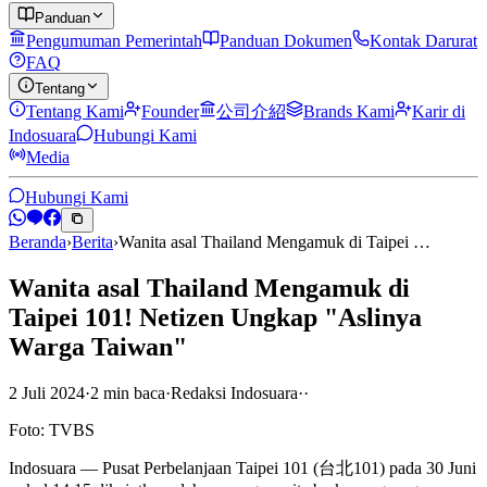
Panduan
Pengumuman Pemerintah
Panduan Dokumen
Kontak Darurat
FAQ
Tentang
Tentang Kami
Founder
公司介紹
Brands Kami
Karir di
Indosuara
Hubungi Kami
Media
Hubungi Kami
Beranda
›
Berita
›
Wanita asal Thailand Mengamuk di Taipei …
Wanita asal Thailand Mengamuk di
Taipei 101! Netizen Ungkap "Aslinya
Warga Taiwan"
2 Juli 2024
·
2
min
baca
·
Redaksi Indosuara
·
·
Foto: TVBS
Indosuara — Pusat Perbelanjaan Taipei 101 (台北101) pada 30 Juni