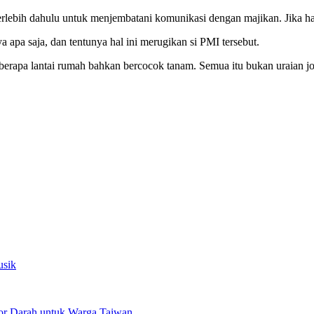
ih dahulu untuk menjembatani komunikasi dengan majikan. Jika hal in
 apa saja, dan tentunya hal ini merugikan si PMI tersebut.
berapa lantai rumah bahkan bercocok tanam. Semua itu bukan uraian jo
usik
or Darah untuk Warga Taiwan