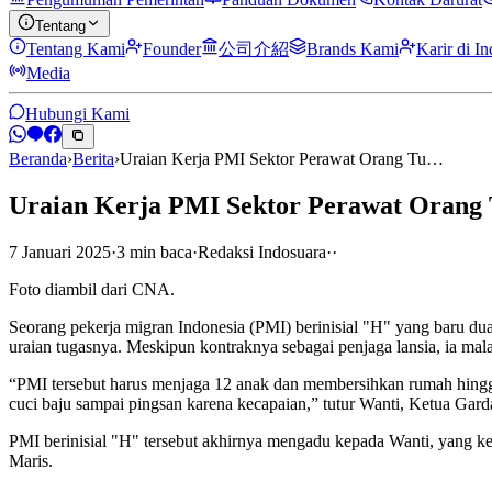
Tentang
Tentang Kami
Founder
公司介紹
Brands Kami
Karir di I
Media
Hubungi Kami
Beranda
›
Berita
›
Uraian Kerja PMI Sektor Perawat Orang Tu…
Uraian Kerja PMI Sektor Perawat Orang T
7 Januari 2025
·
3
min
baca
·
Redaksi Indosuara
·
·
Foto diambil dari CNA.
Seorang pekerja migran Indonesia (PMI) berinisial "H" yang baru dua
uraian tugasnya. Meskipun kontraknya sebagai penjaga lansia, ia m
“PMI tersebut harus menjaga 12 anak dan membersihkan rumah hingga 
cuci baju sampai pingsan karena kecapaian,” tutur Wanti, Ketua Gar
PMI berinisial "H" tersebut akhirnya mengadu kepada Wanti, yang k
Maris.