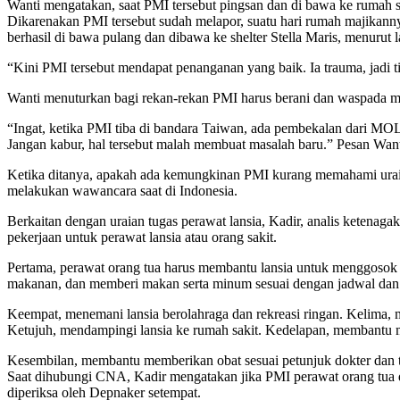
Wanti mengatakan, saat PMI tersebut pingsan dan di bawa ke rumah 
Dikarenakan PMI tersebut sudah melapor, suatu hari rumah majika
berhasil di bawa pulang dan dibawa ke shelter Stella Maris, menurut
“Kini PMI tersebut mendapat penanganan yang baik. Ia trauma, jadi ti
Wanti menuturkan bagi rekan-rekan PMI harus berani dan waspada me
“Ingat, ketika PMI tiba di bandara Taiwan, ada pembekalan dari MOL
Jangan kabur, hal tersebut malah membuat masalah baru.” Pesan Want
Ketika ditanya, apakah ada kemungkinan PMI kurang memahami uraia
melakukan wawancara saat di Indonesia.
Berkaitan dengan uraian tugas perawat lansia, Kadir, analis ketena
pekerjaan untuk perawat lansia atau orang sakit.
Pertama, perawat orang tua harus membantu lansia untuk menggosok
makanan, dan memberi makan serta minum sesuai dengan jadwal da
Keempat, menemani lansia berolahraga dan rekreasi ringan. Kelima,
Ketujuh, mendampingi lansia ke rumah sakit. Kedelapan, membantu me
Kesembilan, membantu memberikan obat sesuai petunjuk dokter dan t
Saat dihubungi CNA, Kadir mengatakan jika PMI perawat orang tua d
diperiksa oleh Depnaker setempat.