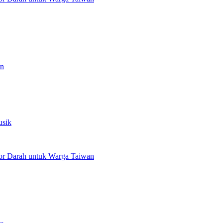
an
usik
or Darah untuk Warga Taiwan