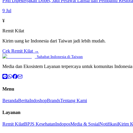
PMI Dipekerjakan Dobel, Jadi Perawat Lansia dan Pembantu Restor
9 Jul
¥
Remit Kilat
Kirim uang ke Indonesia dari Taiwan jadi lebih mudah.
Cek Remit Kilat →
Sahabat Indonesia di Taiwan
Media dan Ekosistem Layanan terpercaya untuk komunitas Indonesia 
Menu
Beranda
Berita
Indoshop
Brands
Tentang Kami
Layanan
Remit Kilat
BPJS Kesehatan
Indopos
Media & Sosial
Notifikasi
Kirim 