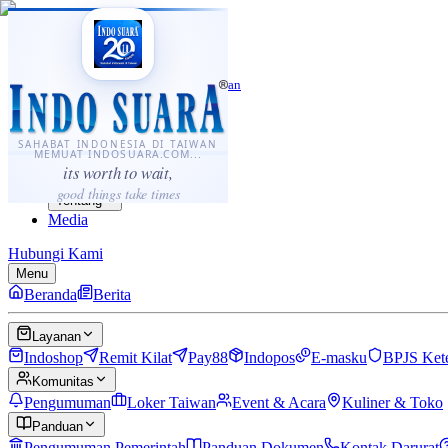
·
...
⌘K
ID
中文
Sahabat Indonesia di Taiwan
Berita
Layanan
SAHABAT INDONESIA DI TAIWAN
MEMUAT INDOSUARA.COM...
Komunitas
its worth to wait,
Panduan
good things take times
Tentang
Media
Hubungi Kami
Menu
Beranda
Berita
Layanan
Indoshop
Remit Kilat
Pay88
Indopos
E-masku
BPJS Ket
Komunitas
Pengumuman
Loker Taiwan
Event & Acara
Kuliner & Toko
Panduan
Pengumuman Pemerintah
Panduan Dokumen
Kontak Darurat