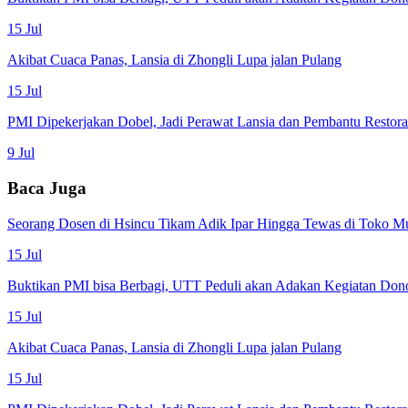
15 Jul
Akibat Cuaca Panas, Lansia di Zhongli Lupa jalan Pulang
15 Jul
PMI Dipekerjakan Dobel, Jadi Perawat Lansia dan Pembantu Restor
9 Jul
Baca Juga
Seorang Dosen di Hsincu Tikam Adik Ipar Hingga Tewas di Toko M
15 Jul
Buktikan PMI bisa Berbagi, UTT Peduli akan Adakan Kegiatan Don
15 Jul
Akibat Cuaca Panas, Lansia di Zhongli Lupa jalan Pulang
15 Jul