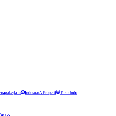
enagakerjaan
IndosuarA Properti
Toko Indo
FAQ