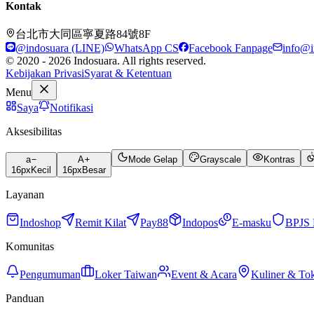
Kontak
台北市大同區寧夏路84號8F
@indosuara (LINE)
WhatsApp CS
Facebook Fanpage
info@i
© 2020 - 2026 Indosuara. All rights reserved.
Kebijakan Privasi
Syarat & Ketentuan
Menu
Saya
Notifikasi
Aksesibilitas
a
A
Mode Gelap
Grayscale
Kontras
16
px
Kecil
16
px
Besar
Layanan
Indoshop
Remit Kilat
Pay88
Indopos
E-masku
BPJS 
Komunitas
Pengumuman
Loker Taiwan
Event & Acara
Kuliner & To
Panduan