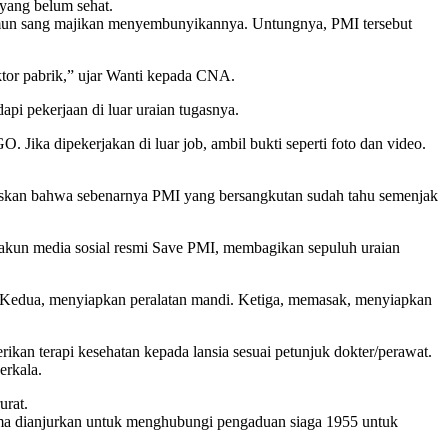
yang belum sehat.
amun sang majikan menyembunyikannya. Untungnya, PMI tersebut
ektor pabrik,” ujar Wanti kepada CNA.
i pekerjaan di luar uraian tugasnya.
ika dipekerjakan di luar job, ambil bukti seperti foto dan video.
laskan bahwa sebenarnya PMI yang bersangkutan sudah tahu semenjak
i akun media sosial resmi Save PMI, membagikan sepuluh uraian
. Kedua, menyiapkan peralatan mandi. Ketiga, memasak, menyiapkan
an terapi kesehatan kepada lansia sesuai petunjuk dokter/perawat.
erkala.
urat.
tama dianjurkan untuk menghubungi pengaduan siaga 1955 untuk