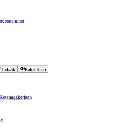
ndosuara.net
Terbalik
Ketuk Baca
Ketenagakerjaan
ko