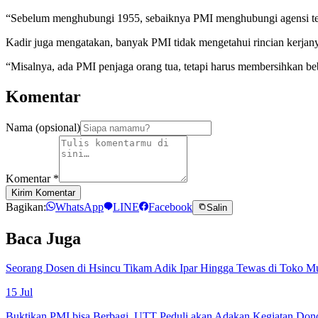
“Sebelum menghubungi 1955, sebaiknya PMI menghubungi agensi terleb
Kadir juga mengatakan, banyak PMI tidak mengetahui rincian kerjanya
“Misalnya, ada PMI penjaga orang tua, tetapi harus membersihkan be
Komentar
Nama (opsional)
Komentar
*
Kirim Komentar
Bagikan:
WhatsApp
LINE
Facebook
Salin
Baca Juga
Seorang Dosen di Hsincu Tikam Adik Ipar Hingga Tewas di Toko M
15 Jul
Buktikan PMI bisa Berbagi, UTT Peduli akan Adakan Kegiatan Don