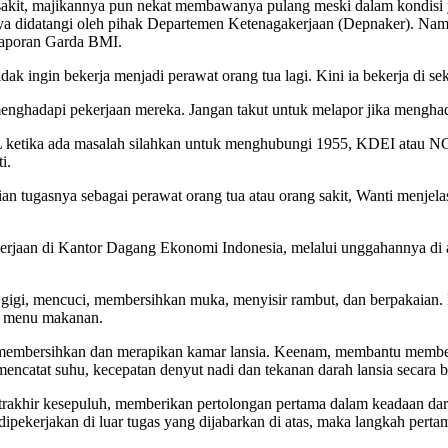
sakit, majikannya pun nekat membawanya pulang meski dalam kondisi 
nnya didatangi oleh pihak Departemen Ketenagakerjaan (Depnaker). N
 laporan Garda BMI.
dak ingin bekerja menjadi perawat orang tua lagi. Kini ia bekerja di s
nghadapi pekerjaan mereka. Jangan takut untuk melapor jika menghadap
 ketika ada masalah silahkan untuk menghubungi 1955, KDEI atau NGO. J
i.
n tugasnya sebagai perawat orang tua atau orang sakit, Wanti menje
gakerjaan di Kantor Dagang Ekonomi Indonesia, melalui unggahannya d
 gigi, mencuci, membersihkan muka, menyisir rambut, dan berpakaian
n menu makanan.
 membersihkan dan merapikan kamar lansia. Keenam, membantu memberik
ncatat suhu, kecepatan denyut nadi dan tekanan darah lansia secara b
rakhir kesepuluh, memberikan pertolongan pertama dalam keadaan dar
ipekerjakan di luar tugas yang dijabarkan di atas, maka langkah per