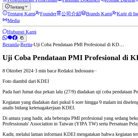
Tentang
Tentang Kami
Founder
公司介紹
Brands Kami
Karir di I
Media
Hubungi Kami
Beranda
›
Berita
›
Uji Coba Pendataan PMI Profesional di KD…
Uji Coba Pendataan PMI Profesional di 
8 Oktober 2024
·
3
min
baca
·
Redaksi Indosuara
·
·
Foto diambil dari KDEI
Pada hari Jumat dua pekan lalu (27/9) diadakan uji coba pendataan 
Kegiatan yang diadakan dari pukul 6 sore hingga 9 malam ini disele
analis bidang ketenagakerjaan KDEI.
Di antara yang hadir, ada beberapa PMI profesional yang sedang bek
Professionals' Association in Taiwan (YIPA TW) serta Persatuan Pelaj
Kadir, melalui laman informasi KDEI mengatakan bahwa kegiatan ter