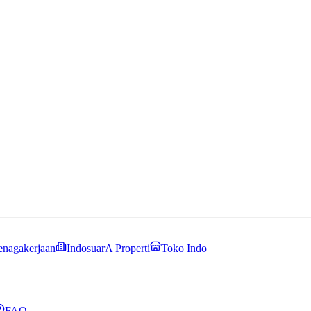
enagakerjaan
IndosuarA Properti
Toko Indo
FAQ