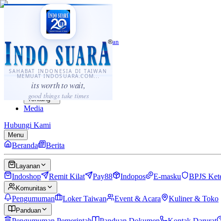
·
...
⌘K
ID
中文
Sahabat Indonesia di Taiwan
Berita
Layanan
SAHABAT INDONESIA DI TAIWAN
MEMUAT INDOSUARA.COM...
Komunitas
its worth to wait,
Panduan
good things take times
Tentang
Media
Hubungi Kami
Menu
Beranda
Berita
Layanan
Indoshop
Remit Kilat
Pay88
Indopos
E-masku
BPJS Ket
Komunitas
Pengumuman
Loker Taiwan
Event & Acara
Kuliner & Toko
Panduan
Pengumuman Pemerintah
Panduan Dokumen
Kontak Darurat