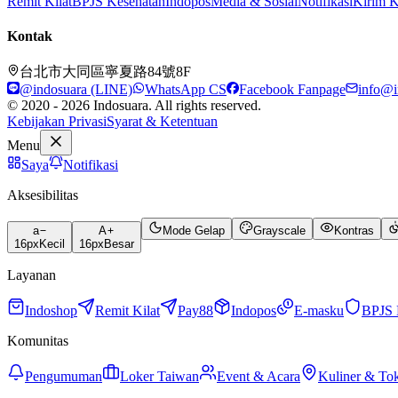
Remit Kilat
BPJS Kesehatan
Indopos
Media & Sosial
Notifikasi
Kirim 
Kontak
台北市大同區寧夏路84號8F
@indosuara (LINE)
WhatsApp CS
Facebook Fanpage
info@i
© 2020 - 2026 Indosuara. All rights reserved.
Kebijakan Privasi
Syarat & Ketentuan
Menu
Saya
Notifikasi
Aksesibilitas
a
A
Mode Gelap
Grayscale
Kontras
16
px
Kecil
16
px
Besar
Layanan
Indoshop
Remit Kilat
Pay88
Indopos
E-masku
BPJS 
Komunitas
Pengumuman
Loker Taiwan
Event & Acara
Kuliner & To