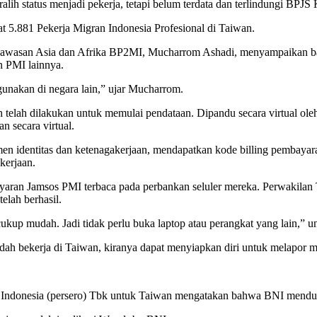
lih status menjadi pekerja, tetapi belum terdata dan terlindungi BPJS
 5.881 Pekerja Migran Indonesia Profesional di Taiwan.
 Kawasan Asia dan Afrika BP2MI, Mucharrom Ashadi, menyampaikan ba
n PMI lainnya.
igunakan di negara lain,” ujar Mucharrom.
telah dilakukan untuk memulai pendataan. Dipandu secara virtual ole
 secara virtual.
umen identitas dan ketenagakerjaan, mendapatkan kode billing pembaya
kerjaan.
yaran Jamsos PMI terbaca pada perbankan seluler mereka. Perwakila
elah berhasil.
kup mudah. Jadi tidak perlu buka laptop atau perangkat yang lain,”
bekerja di Taiwan, kiranya dapat menyiapkan diri untuk melapor mela
Indonesia (persero) Tbk untuk Taiwan mengatakan bahwa BNI menduk