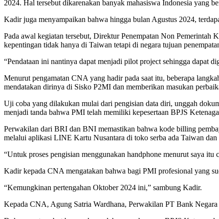
2024. Hal tersebut dikarenakan banyak mahasiswa Indonesia yang bera
Kadir juga menyampaikan bahwa hingga bulan Agustus 2024, terdapat
Pada awal kegiatan tersebut, Direktur Penempatan Non Pemerintah
kepentingan tidak hanya di Taiwan tetapi di negara tujuan penempata
“Pendataan ini nantinya dapat menjadi pilot project sehingga dapat d
Menurut pengamatan CNA yang hadir pada saat itu, beberapa langkah 
mendatakan dirinya di Sisko P2MI dan memberikan masukan perbaikan
Uji coba yang dilakukan mulai dari pengisian data diri, unggah dok
menjadi tanda bahwa PMI telah memiliki kepesertaan BPJS Ketenaga
Perwakilan dari BRI dan BNI memastikan bahwa kode billing pemba
melalui aplikasi LINE Kartu Nusantara di toko serba ada Taiwan dan t
“Untuk proses pengisian menggunakan handphone menurut saya itu cu
Kadir kepada CNA mengatakan bahwa bagi PMI profesional yang sudah 
“Kemungkinan pertengahan Oktober 2024 ini,” sambung Kadir.
Kepada CNA, Agung Satria Wardhana, Perwakilan PT Bank Negara 