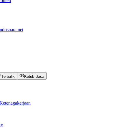
Konten
ndosuara.net
Terbalik
Ketuk Baca
Ketenagakerjaan
ko