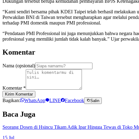
Dukungan tersebut berupa kemudahan pembayaran BPJS Ketenagaker
“Kami sendiri bersama pihak KDEI Taipei telah berhasil melakukan 
Perwakilan BNI di Taiwan tersebut mengharapkan agar melalui pendat
terhadap PMI domestik maupun PMI professional.
“Pendataan PMI Professional ini juga menunjukkan bahwa negara hadi
profesional yang memiliki jumlah tidak kalah banyak.” Ujar perwakil
Komentar
Nama (opsional)
Komentar
*
Kirim Komentar
Bagikan:
WhatsApp
LINE
Facebook
Salin
Baca Juga
Seorang Dosen di Hsincu Tikam Adik Ipar Hingga Tewas di Toko M
15 Jul