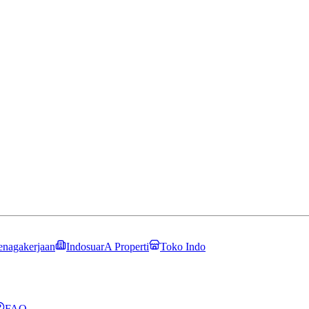
enagakerjaan
IndosuarA Properti
Toko Indo
FAQ