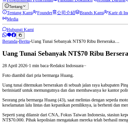
Tentang
Tentang Kami
Founder
公司介紹
Brands Kami
Karir di I
Media
Hubungi Kami
Beranda
›
Berita
›
Uang Tunai Sebanyak NT$70 Ribu Berseraka…
Uang Tunai Sebanyak NT$70 Ribu Bersera
28 April 2026
·
1
min
baca
·
Redaksi Indosuara
·
·
Foto diambil dari pria bermarga Huang.
Uang tunai ditemukan berserakan di sebuah jalan raya kabupaten Pi
berinisiatif untuk memungutnya dan dan membawanya ke kantor polis
Seorang pria bermarga Huang (43), saat melintas dengan sepeda mot
keselamatan lalu lintas dan kepanikan pemiliknya, ia berhenti dan m
Seperti yang dilansir dari CNA, Fokus Taiwan Indonesia, stasiun ke
NT$70.000. Pihak kepolisian mengatakan mereka telah berhasil mengh