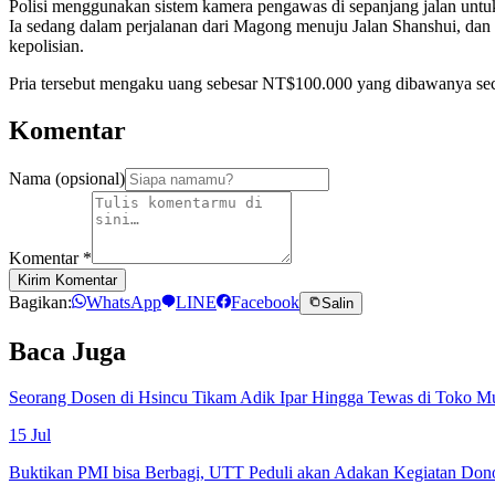
Polisi menggunakan sistem kamera pengawas di sepanjang jalan untu
Ia sedang dalam perjalanan dari Magong menuju Jalan Shanshui, dan se
kepolisian.
Pria tersebut mengaku uang sebesar NT$100.000 yang dibawanya secara
Komentar
Nama (opsional)
Komentar
*
Kirim Komentar
Bagikan:
WhatsApp
LINE
Facebook
Salin
Baca Juga
Seorang Dosen di Hsincu Tikam Adik Ipar Hingga Tewas di Toko M
15 Jul
Buktikan PMI bisa Berbagi, UTT Peduli akan Adakan Kegiatan Don