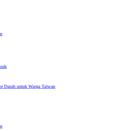
an
usik
or Darah untuk Warga Taiwan
an