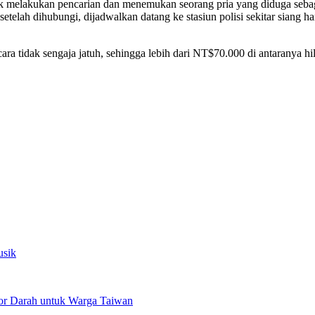
k melakukan pencarian dan menemukan seorang pria yang diduga sebag
telah dihubungi, dijadwalkan datang ke stasiun polisi sekitar siang h
 tidak sengaja jatuh, sehingga lebih dari NT$70.000 di antaranya hil
usik
or Darah untuk Warga Taiwan