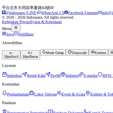
台北市大同區寧夏路84號8F
@indosuara (LINE)
WhatsApp CS
Facebook Fanpage
info@i
© 2020 - 2026 Indosuara. All rights reserved.
Kebijakan Privasi
Syarat & Ketentuan
Menu
Saya
Notifikasi
Aksesibilitas
a
A
Mode Gelap
Grayscale
Kontras
16
px
Kecil
16
px
Besar
Layanan
Indoshop
Remit Kilat
Pay88
Indopos
E-masku
BPJS 
Komunitas
Pengumuman
Loker Taiwan
Event & Acara
Kuliner & To
Panduan
Pengumuman Pemerintah
Panduan Dokumen
Kontak Darura