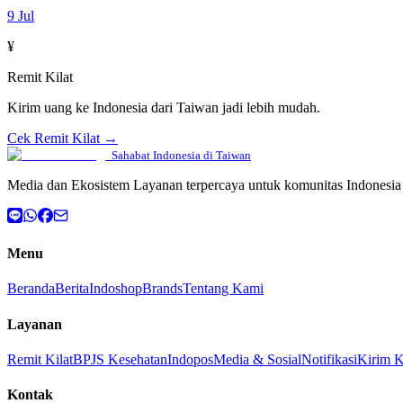
9 Jul
¥
Remit Kilat
Kirim uang ke Indonesia dari Taiwan jadi lebih mudah.
Cek Remit Kilat →
Sahabat Indonesia di Taiwan
Media dan Ekosistem Layanan terpercaya untuk komunitas Indonesia 
Menu
Beranda
Berita
Indoshop
Brands
Tentang Kami
Layanan
Remit Kilat
BPJS Kesehatan
Indopos
Media & Sosial
Notifikasi
Kirim 
Kontak