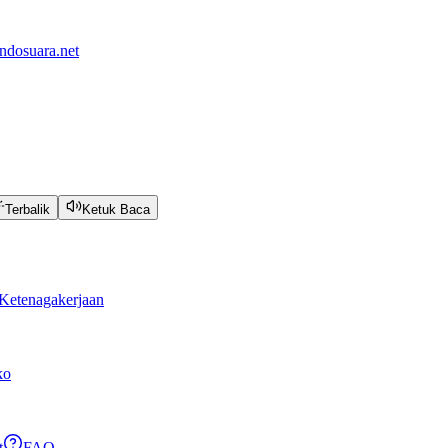
ndosuara.net
Terbalik
Ketuk Baca
Ketenagakerjaan
ko
t
FAQ