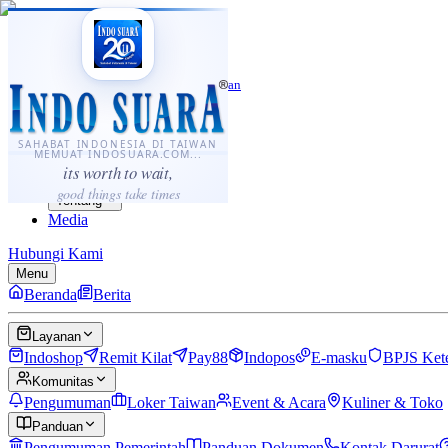
·
...
⌘K
ID
中文
Sahabat Indonesia di Taiwan
Berita
Layanan
SAHABAT INDONESIA DI TAIWAN
MEMUAT INDOSUARA.COM...
Komunitas
its worth to wait,
Panduan
good things take times
Tentang
Media
Hubungi Kami
Menu
Beranda
Berita
Layanan
Indoshop
Remit Kilat
Pay88
Indopos
E-masku
BPJS Ket
Komunitas
Pengumuman
Loker Taiwan
Event & Acara
Kuliner & Toko
Panduan
Pengumuman Pemerintah
Panduan Dokumen
Kontak Darurat