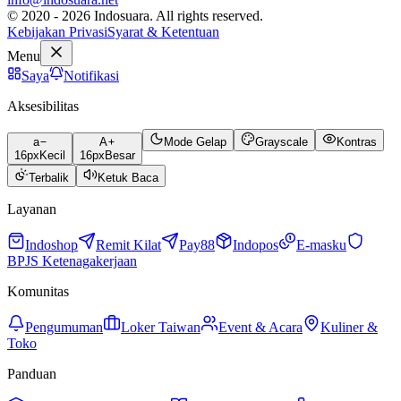
© 2020 - 2026 Indosuara. All rights reserved.
Kebijakan Privasi
Syarat & Ketentuan
Menu
Saya
Notifikasi
Aksesibilitas
a
A
Mode Gelap
Grayscale
Kontras
16
px
Kecil
16
px
Besar
Terbalik
Ketuk Baca
Layanan
Indoshop
Remit Kilat
Pay88
Indopos
E-masku
BPJS Ketenagakerjaan
Komunitas
Pengumuman
Loker Taiwan
Event & Acara
Kuliner &
Toko
Panduan