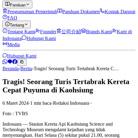
Panduan
Pengumuman Pemerintah
Panduan Dokumen
Kontak Darurat
FAQ
Tentang
Tentang Kami
Founder
公司介紹
Brands Kami
Karir di
Indosuara
Hubungi Kami
Media
Hubungi Kami
Beranda
›
Berita
›
Tragis! Seorang Turis Tertabrak Kereta C…
Tragis! Seorang Turis Tertabrak Kereta
Cepat Puyuma di Kaohsiung
6 Maret 2024
·
1
min
baca
·
Redaksi Indosuara
·
·
Foto : TVBS
Indosuara — Stasiun Kereta Api Kaohsiung Science and
Technology Museum mengalami kejadian yang tidak
menyenangkan. Hari Selasa (5) sekitar pukul 21.00, seorang