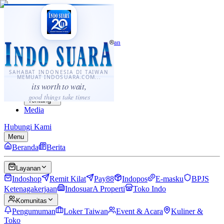
·
...
⌘K
ID
中文
Sahabat Indonesia di Taiwan
Berita
Layanan
SAHABAT INDONESIA DI TAIWAN
MEMUAT INDOSUARA.COM...
Komunitas
its worth to wait,
Panduan
good things take times
Tentang
Media
Hubungi Kami
Menu
Beranda
Berita
Layanan
Indoshop
Remit Kilat
Pay88
Indopos
E-masku
BPJS
Ketenagakerjaan
IndosuarA Properti
Toko Indo
Komunitas
Pengumuman
Loker Taiwan
Event & Acara
Kuliner &
Toko