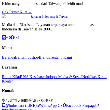
Kirim uang ke Indonesia dari Taiwan jadi lebih mudah.
Cek Remit Kilat →
Sahabat Indonesia di Taiwan
Media dan Ekosistem Layanan terpercaya untuk komunitas
Indonesia di Taiwan sejak 2006.
Menu
Beranda
Berita
Indoshop
Brands
Tentang Kami
Layanan
Remit Kilat
BPJS Kesehatan
Indopos
Media & Sosial
Notifikasi
Kirim
Konten
Kontak
台北市大同區寧夏路84號8F
@indosuara (LINE)
WhatsApp CS
Facebook Fanpage
info@indosuara.net