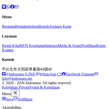
Menu
Beranda
Berita
Indoshop
Brands
Tentang Kami
Layanan
Remit Kilat
BPJS Kesehatan
Indopos
Media & Sosial
Notifikasi
Kirim
Konten
Kontak
台北市大同區寧夏路84號8F
@indosuara (LINE)
WhatsApp CS
Facebook Fanpage
info@indosuara.net
© 2020 - 2026 Indosuara. All rights reserved.
Kebijakan Privasi
Syarat & Ketentuan
Menu
Saya
Notifikasi
Aksesibilitas