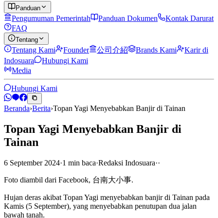
Panduan
Pengumuman Pemerintah
Panduan Dokumen
Kontak Darurat
FAQ
Tentang
Tentang Kami
Founder
公司介紹
Brands Kami
Karir di
Indosuara
Hubungi Kami
Media
Hubungi Kami
Beranda
›
Berita
›
Topan Yagi Menyebabkan Banjir di Tainan
Topan Yagi Menyebabkan Banjir di
Tainan
6 September 2024
·
1
min
baca
·
Redaksi Indosuara
·
·
Foto diambil dari Facebook, 台南大小事.
Hujan deras akibat Topan Yagi menyebabkan banjir di Tainan pada
Kamis (5 September), yang menyebabkan penutupan dua jalan
bawah tanah.