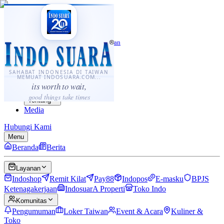
·
...
⌘K
ID
中文
Sahabat Indonesia di Taiwan
Berita
Layanan
SAHABAT INDONESIA DI TAIWAN
MEMUAT INDOSUARA.COM...
Komunitas
its worth to wait,
Panduan
good things take times
Tentang
Media
Hubungi Kami
Menu
Beranda
Berita
Layanan
Indoshop
Remit Kilat
Pay88
Indopos
E-masku
BPJS
Ketenagakerjaan
IndosuarA Properti
Toko Indo
Komunitas
Pengumuman
Loker Taiwan
Event & Acara
Kuliner &
Toko