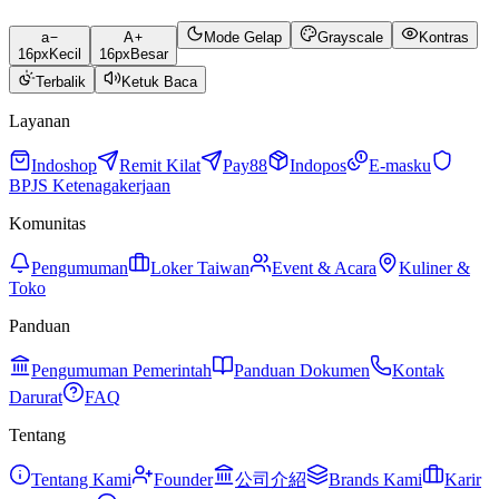
a
A
Mode Gelap
Grayscale
Kontras
16
px
Kecil
16
px
Besar
Terbalik
Ketuk Baca
Layanan
Indoshop
Remit Kilat
Pay88
Indopos
E-masku
BPJS Ketenagakerjaan
Komunitas
Pengumuman
Loker Taiwan
Event & Acara
Kuliner &
Toko
Panduan
Pengumuman Pemerintah
Panduan Dokumen
Kontak
Darurat
FAQ
Tentang
Tentang Kami
Founder
公司介紹
Brands Kami
Karir