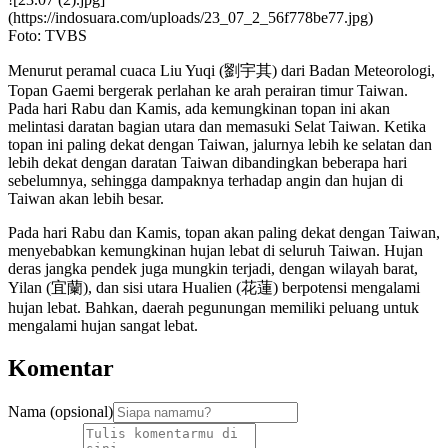
(https://indosuara.com/uploads/23_07_2_56f778be77.jpg)
Foto: TVBS
Menurut peramal cuaca Liu Yuqi (劉宇其) dari Badan Meteorologi,
Topan Gaemi bergerak perlahan ke arah perairan timur Taiwan.
Pada hari Rabu dan Kamis, ada kemungkinan topan ini akan
melintasi daratan bagian utara dan memasuki Selat Taiwan. Ketika
topan ini paling dekat dengan Taiwan, jalurnya lebih ke selatan dan
lebih dekat dengan daratan Taiwan dibandingkan beberapa hari
sebelumnya, sehingga dampaknya terhadap angin dan hujan di
Taiwan akan lebih besar.
Pada hari Rabu dan Kamis, topan akan paling dekat dengan Taiwan,
menyebabkan kemungkinan hujan lebat di seluruh Taiwan. Hujan
deras jangka pendek juga mungkin terjadi, dengan wilayah barat,
Yilan (宜蘭), dan sisi utara Hualien (花蓮) berpotensi mengalami
hujan lebat. Bahkan, daerah pegunungan memiliki peluang untuk
mengalami hujan sangat lebat.
Komentar
Nama (opsional)