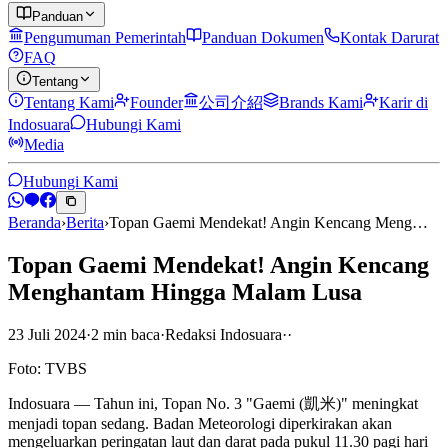
Panduan
Pengumuman Pemerintah
Panduan Dokumen
Kontak Darurat
FAQ
Tentang
Tentang Kami
Founder
公司介紹
Brands Kami
Karir di
Indosuara
Hubungi Kami
Media
Hubungi Kami
Beranda
›
Berita
›
Topan Gaemi Mendekat! Angin Kencang Meng…
Topan Gaemi Mendekat! Angin Kencang
Menghantam Hingga Malam Lusa
23 Juli 2024
·
2
min
baca
·
Redaksi Indosuara
·
·
Foto: TVBS
Indosuara — Tahun ini, Topan No. 3 "Gaemi (凱米)" meningkat
menjadi topan sedang. Badan Meteorologi diperkirakan akan
mengeluarkan peringatan laut dan darat pada pukul 11.30 pagi hari