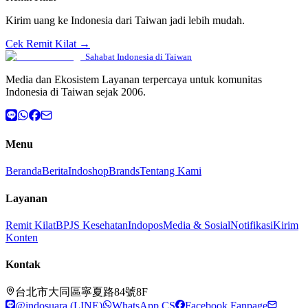
Kirim uang ke Indonesia dari Taiwan jadi lebih mudah.
Cek Remit Kilat →
Sahabat Indonesia di Taiwan
Media dan Ekosistem Layanan terpercaya untuk komunitas
Indonesia di Taiwan sejak 2006.
Menu
Beranda
Berita
Indoshop
Brands
Tentang Kami
Layanan
Remit Kilat
BPJS Kesehatan
Indopos
Media & Sosial
Notifikasi
Kirim
Konten
Kontak
台北市大同區寧夏路84號8F
@indosuara (LINE)
WhatsApp CS
Facebook Fanpage