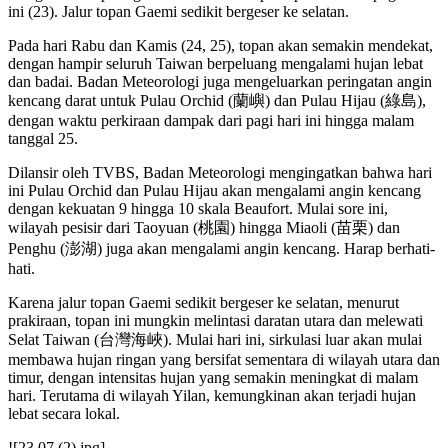
ini (23). Jalur topan Gaemi sedikit bergeser ke selatan.
Pada hari Rabu dan Kamis (24, 25), topan akan semakin mendekat,
dengan hampir seluruh Taiwan berpeluang mengalami hujan lebat
dan badai. Badan Meteorologi juga mengeluarkan peringatan angin
kencang darat untuk Pulau Orchid (蘭嶼) dan Pulau Hijau (綠島),
dengan waktu perkiraan dampak dari pagi hari ini hingga malam
tanggal 25.
Dilansir oleh TVBS, Badan Meteorologi mengingatkan bahwa hari
ini Pulau Orchid dan Pulau Hijau akan mengalami angin kencang
dengan kekuatan 9 hingga 10 skala Beaufort. Mulai sore ini,
wilayah pesisir dari Taoyuan (桃園) hingga Miaoli (苗栗) dan
Penghu (澎湖) juga akan mengalami angin kencang. Harap berhati-
hati.
Karena jalur topan Gaemi sedikit bergeser ke selatan, menurut
prakiraan, topan ini mungkin melintasi daratan utara dan melewati
Selat Taiwan (台灣海峽). Mulai hari ini, sirkulasi luar akan mulai
membawa hujan ringan yang bersifat sementara di wilayah utara dan
timur, dengan intensitas hujan yang semakin meningkat di malam
hari. Terutama di wilayah Yilan, kemungkinan akan terjadi hujan
lebat secara lokal.
![23.07 (2).jpg]