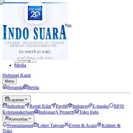
·
...
⌘K
ID
中文
Sahabat Indonesia di Taiwan
Berita
Layanan
SAHABAT INDONESIA DI TAIWAN
MEMUAT INDOSUARA.COM...
Komunitas
its worth to wait,
Panduan
good things take times
Tentang
Media
Hubungi Kami
Menu
Beranda
Berita
Layanan
Indoshop
Remit Kilat
Pay88
Indopos
E-masku
BPJS
Ketenagakerjaan
IndosuarA Properti
Toko Indo
Komunitas
Pengumuman
Loker Taiwan
Event & Acara
Kuliner &
Toko