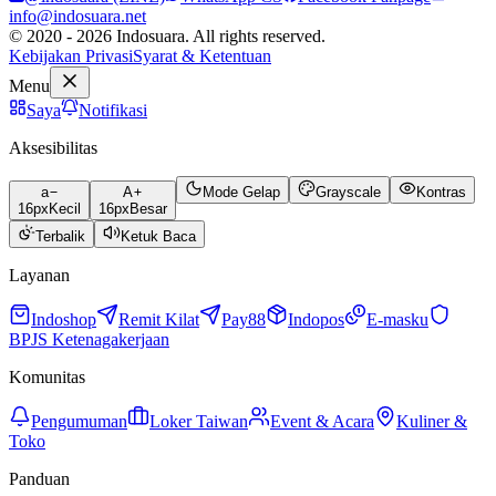
info@indosuara.net
© 2020 - 2026 Indosuara. All rights reserved.
Kebijakan Privasi
Syarat & Ketentuan
Menu
Saya
Notifikasi
Aksesibilitas
a
A
Mode Gelap
Grayscale
Kontras
16
px
Kecil
16
px
Besar
Terbalik
Ketuk Baca
Layanan
Indoshop
Remit Kilat
Pay88
Indopos
E-masku
BPJS Ketenagakerjaan
Komunitas
Pengumuman
Loker Taiwan
Event & Acara
Kuliner &
Toko
Panduan