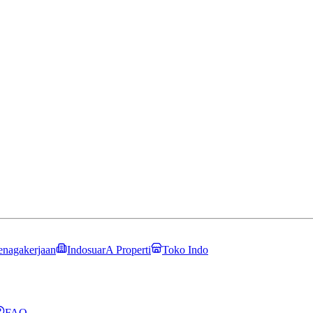
enagakerjaan
IndosuarA Properti
Toko Indo
FAQ