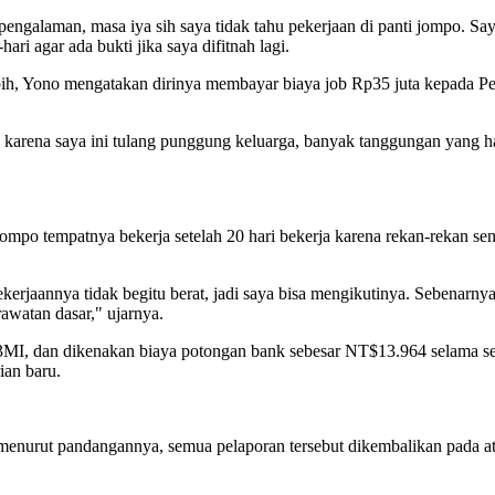
pengalaman, masa iya sih saya tidak tahu pekerjaan di panti jompo. Sa
ri agar ada bukti jika saya difitnah lagi.
bih, Yono mengatakan dirinya membayar biaya job Rp35 juta kepada P
ni, karena saya ini tulang punggung keluarga, banyak tanggungan yang 
ompo tempatnya bekerja setelah 20 hari bekerja karena rekan-rekan s
erjaannya tidak begitu berat, jadi saya bisa mengikutinya. Sebenarnya 
rawatan dasar," ujarnya.
3MI, dan dikenakan biaya potongan bank sebesar NT$13.964 selama se
ian baru.
rut pandangannya, semua pelaporan tersebut dikembalikan pada atur