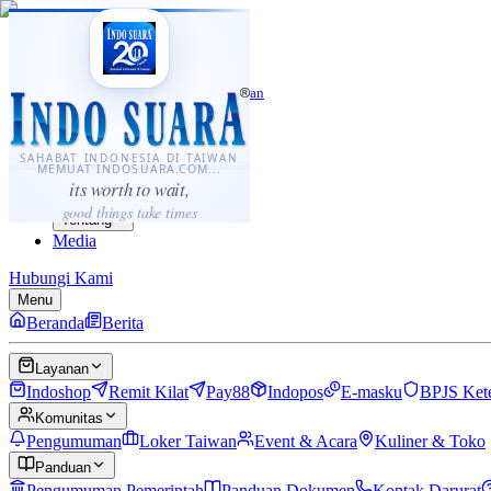
·
...
⌘K
ID
中文
Sahabat Indonesia di Taiwan
Berita
Layanan
SAHABAT INDONESIA DI TAIWAN
MEMUAT INDOSUARA.COM...
Komunitas
its worth to wait,
Panduan
good things take times
Tentang
Media
Hubungi Kami
Menu
Beranda
Berita
Layanan
Indoshop
Remit Kilat
Pay88
Indopos
E-masku
BPJS Ket
Komunitas
Pengumuman
Loker Taiwan
Event & Acara
Kuliner & Toko
Panduan
Pengumuman Pemerintah
Panduan Dokumen
Kontak Darurat