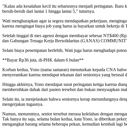
"Kalau ada kesalahan kecil itu seharusnya menjadi peringatan. Baru k
bersih-bersih dari lantai 1 hingga lantai 5," tuturnya.
Wati mengharapkan agar ia segera mendapatkan pekerjaan, mengingat d
karena mengingat biaya job yang harus ia bayarkan untuk bekerja di 
Setelah tinggal di mes agensi dengan membayar sebesar NT$400 (Rp2
dan Gabungan Tenaga Kerja Bersolidaritas (GANAS) COMMUNIT
Selain biaya penempatan berlebih, Wati juga harus menghadapi poto
**Bayar Rp36 juta, di-PHK dalam 6 bulan**
Korban kedua, Yono (nama samaran) menuturkan kepada CNA bahwa ia 
menyeramkan karena mendapat tekanan dari seniornya yang berasal da
Hingga akhirnya, Yono mendapat surat peringatan ketiga karena dian
membersihkan dahak dari pasien tersebut dan bukan menyuapkan ma
Selain itu, ia menjelaskan bahwa seniornya kerap merundungnya deng
mengerjakan tugasnya.
Namun, menurutnya, senior tersebut merasa kelelahan dengan menga
Tak hanya itu saja, selama bulan kedua, kata Yono, ia diberikan pek
mengangkat barang selama beberapa pekan, kemudian kembali lagi be