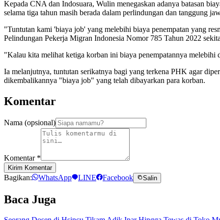
Kepada CNA dan Indosuara, Wulin menegaskan adanya batasan biaya
selama tiga tahun masih berada dalam perlindungan dan tanggung j
"Tuntutan kami 'biaya job' yang melebihi biaya penempatan yang re
Pelindungan Pekerja Migran Indonesia Nomor 785 Tahun 2022 sekitar
"Kalau kita melihat ketiga korban ini biaya penempatannya melebihi d
Ia melanjutnya, tuntutan serikatnya bagi yang terkena PHK agar dip
dikembalikannya "biaya job" yang telah dibayarkan para korban.
Komentar
Nama (opsional)
Komentar
*
Kirim Komentar
Bagikan:
WhatsApp
LINE
Facebook
Salin
Baca Juga
Seorang Dosen di Hsincu Tikam Adik Ipar Hingga Tewas di Toko M