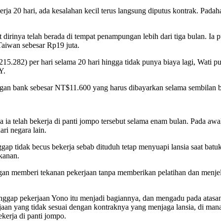
erja 20 hari, ada kesalahan kecil terus langsung diputus kontrak. Pada
irinya telah berada di tempat penampungan lebih dari tiga bulan. Ia 
Taiwan sebesar Rp19 juta.
15.282) per hari selama 20 hari hingga tidak punya biaya lagi, Wati
Y.
ngan bank sebesar NT$11.600 yang harus dibayarkan selama sembilan b
telah bekerja di panti jompo tersebut selama enam bulan. Pada awal
ri negara lain.
ggap tidak becus bekerja sebab dituduh tetap menyuapi lansia saat ba
kanan.
an memberi tekanan pekerjaan tanpa memberikan pelatihan dan menjelas
nggap pekerjaan Yono itu menjadi bagiannya, dan mengadu pada atasa
erjaan yang tidak sesuai dengan kontraknya yang menjaga lansia, di ma
kerja di panti jompo.