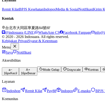
Layanan
Remit Kilat
BPJS Kesehatan
Indopos
Media & Sosial
Notifikasi
Kirim 
Kontak
台北市大同區寧夏路84號8F
@indosuara (LINE)
WhatsApp CS
Facebook Fanpage
info@i
© 2020 - 2026 Indosuara. All rights reserved.
Kebijakan Privasi
Syarat & Ketentuan
Menu
Saya
Notifikasi
Aksesibilitas
a
A
Mode Gelap
Grayscale
Kontras
16
px
Kecil
16
px
Besar
Layanan
Indoshop
Remit Kilat
Pay88
Indopos
E-masku
BPJS 
Komunitas