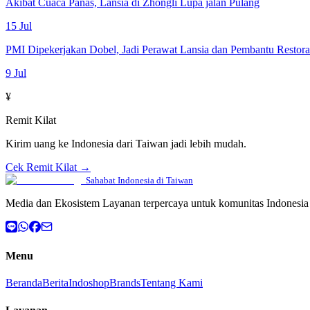
Akibat Cuaca Panas, Lansia di Zhongli Lupa jalan Pulang
15 Jul
PMI Dipekerjakan Dobel, Jadi Perawat Lansia dan Pembantu Restor
9 Jul
¥
Remit Kilat
Kirim uang ke Indonesia dari Taiwan jadi lebih mudah.
Cek Remit Kilat →
Sahabat Indonesia di Taiwan
Media dan Ekosistem Layanan terpercaya untuk komunitas Indonesia 
Menu
Beranda
Berita
Indoshop
Brands
Tentang Kami