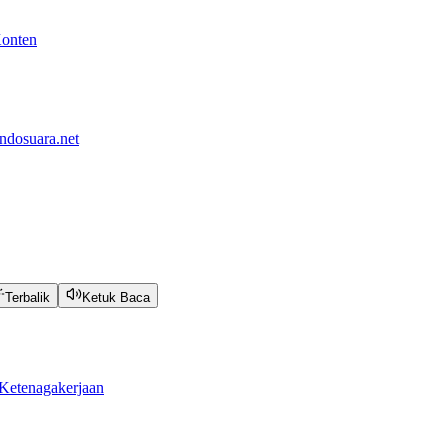
Konten
ndosuara.net
Terbalik
Ketuk Baca
Ketenagakerjaan