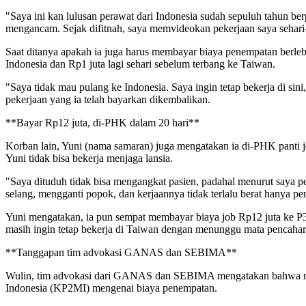
"Saya ini kan lulusan perawat dari Indonesia sudah sepuluh tahun ber
mengancam. Sejak difitnah, saya memvideokan pekerjaan saya sehari-ha
Saat ditanya apakah ia juga harus membayar biaya penempatan berle
Indonesia dan Rp1 juta lagi sehari sebelum terbang ke Taiwan.
"Saya tidak mau pulang ke Indonesia. Saya ingin tetap bekerja di si
pekerjaan yang ia telah bayarkan dikembalikan.
**Bayar Rp12 juta, di-PHK dalam 20 hari**
Korban lain, Yuni (nama samaran) juga mengatakan ia di-PHK panti j
Yuni tidak bisa bekerja menjaga lansia.
"Saya dituduh tidak bisa mengangkat pasien, padahal menurut saya pek
selang, mengganti popok, dan kerjaannya tidak terlalu berat hanya pe
Yuni mengatakan, ia pun sempat membayar biaya job Rp12 juta ke P
masih ingin tetap bekerja di Taiwan dengan menunggu mata pencahar
**Tanggapan tim advokasi GANAS dan SEBIMA**
Wulin, tim advokasi dari GANAS dan SEBIMA mengatakan bahwa menu
Indonesia (KP2MI) mengenai biaya penempatan.