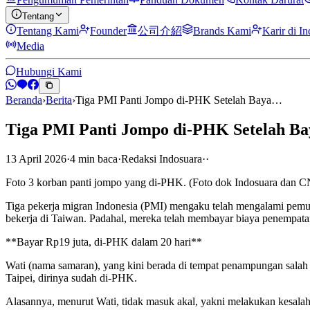
Tentang
Tentang Kami
Founder
公司介紹
Brands Kami
Karir di I
Media
Hubungi Kami
Beranda
›
Berita
›
Tiga PMI Panti Jompo di-PHK Setelah Baya…
Tiga PMI Panti Jompo di-PHK Setelah Bay
13 April 2026
·
4
min
baca
·
Redaksi Indosuara
·
·
Foto 3 korban panti jompo yang di-PHK. (Foto dok Indosuara dan 
Tiga pekerja migran Indonesia (PMI) mengaku telah mengalami pemut
bekerja di Taiwan. Padahal, mereka telah membayar biaya penempata
**Bayar Rp19 juta, di-PHK dalam 20 hari**
Wati (nama samaran), yang kini berada di tempat penampungan salah
Taipei, dirinya sudah di-PHK.
Alasannya, menurut Wati, tidak masuk akal, yakni melakukan kesalaha