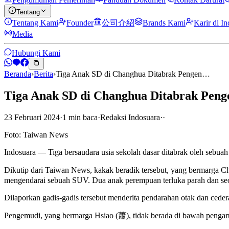
Tentang
Tentang Kami
Founder
公司介紹
Brands Kami
Karir di I
Media
Hubungi Kami
Beranda
›
Berita
›
Tiga Anak SD di Changhua Ditabrak Pengen…
Tiga Anak SD di Changhua Ditabrak Peng
23 Februari 2024
·
1
min
baca
·
Redaksi Indosuara
·
·
Foto: Taiwan News
Indosuara — Tiga bersaudara usia sekolah dasar ditabrak oleh sebua
Dikutip dari Taiwan News, kakak beradik tersebut, yang bermarga Ch
mengendarai sebuah SUV. Dua anak perempuan terluka parah dan seo
Dilaporkan gadis-gadis tersebut menderita pendarahan otak dan ceder
Pengemudi, yang bermarga Hsiao (蕭), tidak berada di bawah pengaruh 