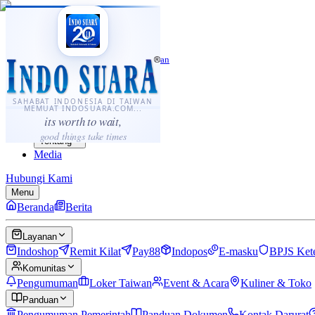
·
...
⌘K
ID
中文
Sahabat Indonesia di Taiwan
Berita
Layanan
SAHABAT INDONESIA DI TAIWAN
MEMUAT INDOSUARA.COM...
Komunitas
its worth to wait,
Panduan
good things take times
Tentang
Media
Hubungi Kami
Menu
Beranda
Berita
Layanan
Indoshop
Remit Kilat
Pay88
Indopos
E-masku
BPJS Ket
Komunitas
Pengumuman
Loker Taiwan
Event & Acara
Kuliner & Toko
Panduan
Pengumuman Pemerintah
Panduan Dokumen
Kontak Darurat