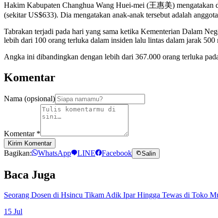
Hakim Kabupaten Changhua Wang Huei-mei (王惠美) mengatakan dia pe
(sekitar US$633). Dia mengatakan anak-anak tersebut adalah anggota
Tabrakan terjadi pada hari yang sama ketika Kementerian Dalam Nege
lebih dari 100 orang terluka dalam insiden lalu lintas dalam jarak 5
Angka ini dibandingkan dengan lebih dari 367.000 orang terluka pada 
Komentar
Nama (opsional)
Komentar
*
Kirim Komentar
Bagikan:
WhatsApp
LINE
Facebook
Salin
Baca Juga
Seorang Dosen di Hsincu Tikam Adik Ipar Hingga Tewas di Toko M
15 Jul