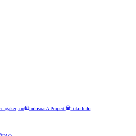
enagakerjaan
IndosuarA Properti
Toko Indo
FAQ