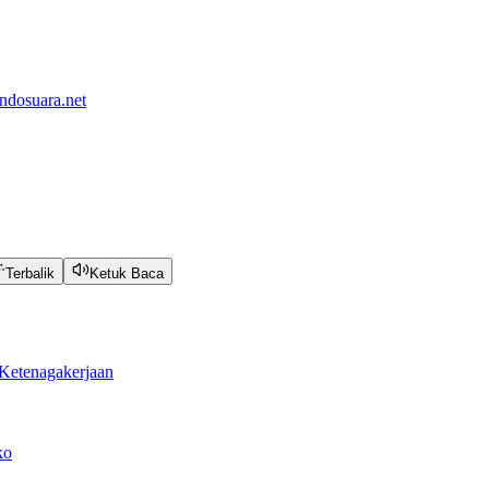
ndosuara.net
Terbalik
Ketuk Baca
Ketenagakerjaan
ko