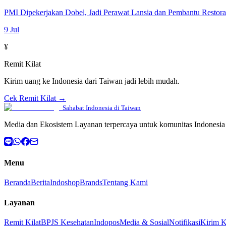
PMI Dipekerjakan Dobel, Jadi Perawat Lansia dan Pembantu Restor
9 Jul
¥
Remit Kilat
Kirim uang ke Indonesia dari Taiwan jadi lebih mudah.
Cek Remit Kilat →
Sahabat Indonesia di Taiwan
Media dan Ekosistem Layanan terpercaya untuk komunitas Indonesia 
Menu
Beranda
Berita
Indoshop
Brands
Tentang Kami
Layanan
Remit Kilat
BPJS Kesehatan
Indopos
Media & Sosial
Notifikasi
Kirim 