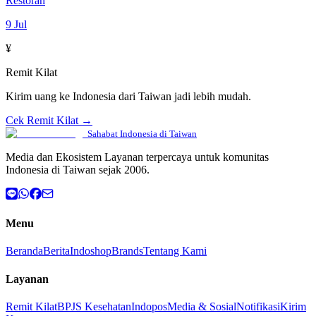
Restoran
9 Jul
¥
Remit Kilat
Kirim uang ke Indonesia dari Taiwan jadi lebih mudah.
Cek Remit Kilat →
Sahabat Indonesia di Taiwan
Media dan Ekosistem Layanan terpercaya untuk komunitas
Indonesia di Taiwan sejak 2006.
Menu
Beranda
Berita
Indoshop
Brands
Tentang Kami
Layanan
Remit Kilat
BPJS Kesehatan
Indopos
Media & Sosial
Notifikasi
Kirim