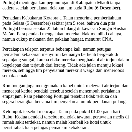
Portugal meninggalkan pegunungan di Kabupaten Miaoli tanpa
cedera setelah perjalanan delapan jam pada Rabu (6 Desember).
Pemadam Kebakaran Kotapraja Taian menerima pemberitahuan
pada Selasa (5 Desember) sekitar jam 5 sore. bahwa dua pria
Portugal berusia sekitar 25 tahun hilang di kawasan Sungai Hushan
Ma’ao. Para pendaki mengatakan mereka tidak memiliki cahaya,
namun cukup makanan dan pakaian hangat, menurut CNA.
Percakapan telepon terputus beberapa kali, namun petugas
pemadam kebakaran menyuruh keduanya berhenti bergerak di
sepanjang sungai, karena risiko mereka menghadapi air terjun dalam
kegelapan dan terjatuh dari lereng. Tidak ada jalan menuju lokasi
mereka, sehingga tim penyelamat merekrut warga dan menerobos
semak-semak.
Rombongan juga menggunakan kabel untuk melewati air terjun dan
mencapai kedua pendaki tersebut setelah menempuh perjalanan
empat jam. Para pelancong Portugal tersebut tidak terluka dan
segera berangkat bersama tim penyelamat untuk perjalanan pulang.
Kelompok tersebut mencapai Taian pada pukul 01.00 pada hari
Rabu. Kedua pendaki tersebut menolak tawaran perawatan medis di
rumah sakit terdekat, namun malah kembali ke hotel untuk
beristirahat, kata petugas pemadam kebakaran.