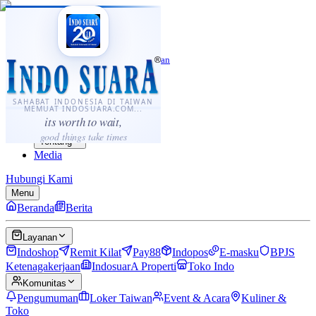
·
...
⌘K
ID
中文
Sahabat Indonesia di Taiwan
Berita
Layanan
SAHABAT INDONESIA DI TAIWAN
MEMUAT INDOSUARA.COM...
Komunitas
its worth to wait,
Panduan
good things take times
Tentang
Media
Hubungi Kami
Menu
Beranda
Berita
Layanan
Indoshop
Remit Kilat
Pay88
Indopos
E-masku
BPJS
Ketenagakerjaan
IndosuarA Properti
Toko Indo
Komunitas
Pengumuman
Loker Taiwan
Event & Acara
Kuliner &
Toko