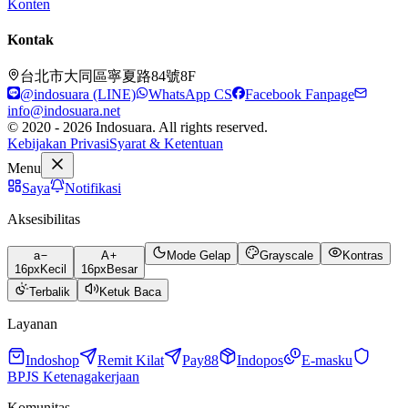
Konten
Kontak
台北市大同區寧夏路84號8F
@indosuara (LINE)
WhatsApp CS
Facebook Fanpage
info@indosuara.net
© 2020 - 2026 Indosuara. All rights reserved.
Kebijakan Privasi
Syarat & Ketentuan
Menu
Saya
Notifikasi
Aksesibilitas
a
A
Mode Gelap
Grayscale
Kontras
16
px
Kecil
16
px
Besar
Terbalik
Ketuk Baca
Layanan
Indoshop
Remit Kilat
Pay88
Indopos
E-masku
BPJS Ketenagakerjaan
Komunitas