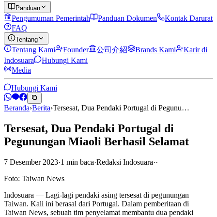
Panduan
Pengumuman Pemerintah
Panduan Dokumen
Kontak Darurat
FAQ
Tentang
Tentang Kami
Founder
公司介紹
Brands Kami
Karir di
Indosuara
Hubungi Kami
Media
Hubungi Kami
Beranda
›
Berita
›
Tersesat, Dua Pendaki Portugal di Pegunu…
Tersesat, Dua Pendaki Portugal di
Pegunungan Miaoli Berhasil Selamat
7 Desember 2023
·
1
min
baca
·
Redaksi Indosuara
·
·
Foto: Taiwan News
Indosuara — Lagi-lagi pendaki asing tersesat di pegunungan
Taiwan. Kali ini berasal dari Portugal. Dalam pemberitaan di
Taiwan News, sebuah tim penyelamat membantu dua pendaki