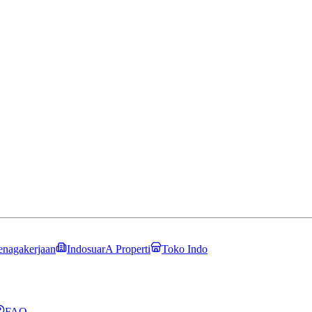
enagakerjaan
IndosuarA Properti
Toko Indo
FAQ