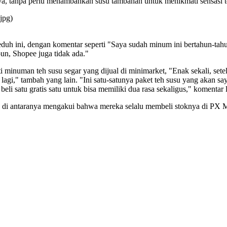
a, tanpa perlu menambahkan susu tambahan untuk menikmati sensasi t
jpg)
h ini, dengan komentar seperti "Saya sudah minum ini bertahun-tahun,
pun, Shopee juga tidak ada."
minuman teh susu segar yang dijual di minimarket, "Enak sekali, setela
i," tambah yang lain. "Ini satu-satunya paket teh susu yang akan say
eli satu gratis satu untuk bisa memiliki dua rasa sekaligus," komentar l
 di antaranya mengakui bahwa mereka selalu membeli stoknya di PX M