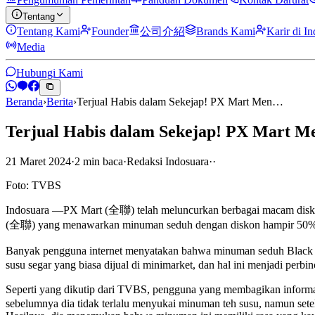
Tentang
Tentang Kami
Founder
公司介紹
Brands Kami
Karir di I
Media
Hubungi Kami
Beranda
›
Berita
›
Terjual Habis dalam Sekejap! PX Mart Men…
Terjual Habis dalam Sekejap! PX Mart M
21 Maret 2024
·
2
min
baca
·
Redaksi Indosuara
·
·
Foto: TVBS
Indosuara —PX Mart (全聯) telah meluncurkan berbagai macam diskon
(全聯) yang menawarkan minuman seduh dengan diskon hampir 50%, se
Banyak pengguna internet menyatakan bahwa minuman seduh Black 
susu segar yang biasa dijual di minimarket, dan hal ini menjadi perbi
Seperti yang dikutip dari TVBS, pengguna yang membagikan inf
sebelumnya dia tidak terlalu menyukai minuman teh susu, namun sete