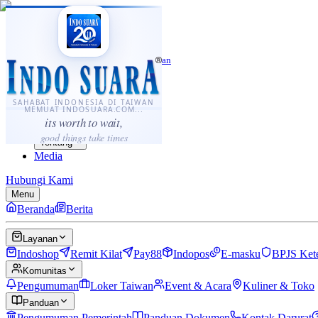
·
...
⌘K
ID
中文
Sahabat Indonesia di Taiwan
Berita
Layanan
SAHABAT INDONESIA DI TAIWAN
MEMUAT INDOSUARA.COM...
Komunitas
its worth to wait,
Panduan
good things take times
Tentang
Media
Hubungi Kami
Menu
Beranda
Berita
Layanan
Indoshop
Remit Kilat
Pay88
Indopos
E-masku
BPJS Ket
Komunitas
Pengumuman
Loker Taiwan
Event & Acara
Kuliner & Toko
Panduan
Pengumuman Pemerintah
Panduan Dokumen
Kontak Darurat