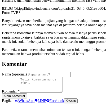
Hasilnya, dia menemukan bahwa minuman ini memiliki rasa yang kay
![21.03 (5).jpg](https://indosuara.com/uploads/21_03_5_0b51e8bd04.
Foto: TVBS
Banyak netizen memberikan pujian yang hangat terhadap minuman sedu
tapi sayangnya saya tidak melihat nya di platform belanja online apa 
Beberapa komentar lainnya menyebutkan bahwa rasanya persis seperti 
sangat menyukainya, bahkan saya biasanya menambahkan susu segar lag
merek ini, sudah beberapa kali saya beli, dan selalu menunggu promo b
Para netizen ramai membahas minuman teh susu ini, dengan beberapa
menemukan bahwa produk tersebut sudah terjual habis.
Komentar
Nama (opsional)
Komentar
*
Kirim Komentar
Bagikan:
WhatsApp
LINE
Facebook
Salin