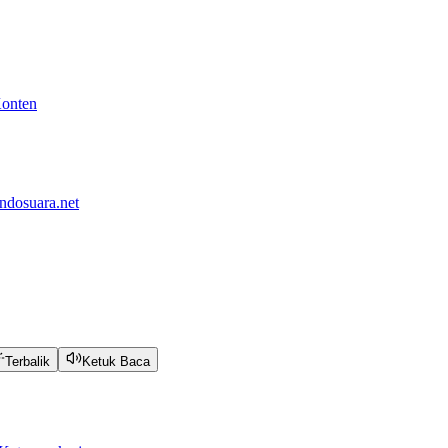
Konten
ndosuara.net
Terbalik
Ketuk Baca