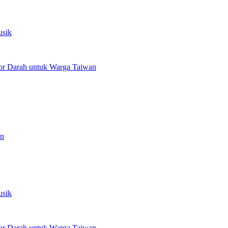
usik
or Darah untuk Warga Taiwan
an
usik
or Darah untuk Warga Taiwan