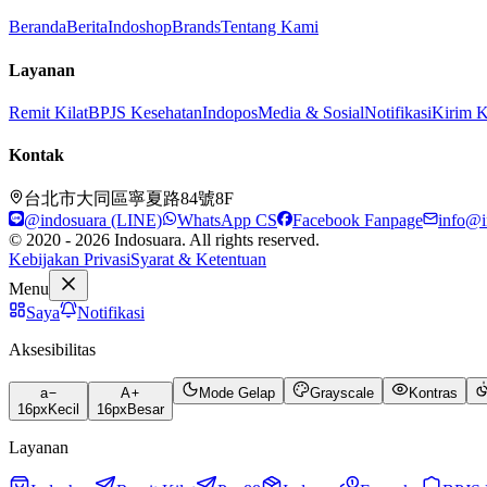
Beranda
Berita
Indoshop
Brands
Tentang Kami
Layanan
Remit Kilat
BPJS Kesehatan
Indopos
Media & Sosial
Notifikasi
Kirim 
Kontak
台北市大同區寧夏路84號8F
@indosuara (LINE)
WhatsApp CS
Facebook Fanpage
info@i
© 2020 - 2026 Indosuara. All rights reserved.
Kebijakan Privasi
Syarat & Ketentuan
Menu
Saya
Notifikasi
Aksesibilitas
a
A
Mode Gelap
Grayscale
Kontras
16
px
Kecil
16
px
Besar
Layanan