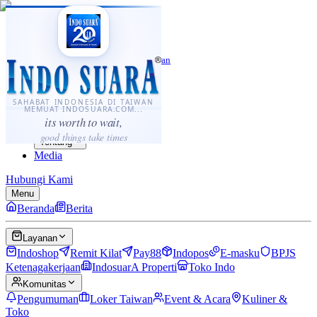
·
...
⌘K
ID
中文
Sahabat Indonesia di Taiwan
Berita
Layanan
SAHABAT INDONESIA DI TAIWAN
MEMUAT INDOSUARA.COM...
Komunitas
its worth to wait,
Panduan
good things take times
Tentang
Media
Hubungi Kami
Menu
Beranda
Berita
Layanan
Indoshop
Remit Kilat
Pay88
Indopos
E-masku
BPJS
Ketenagakerjaan
IndosuarA Properti
Toko Indo
Komunitas
Pengumuman
Loker Taiwan
Event & Acara
Kuliner &
Toko