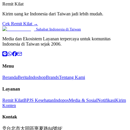
Remit Kilat
Kirim uang ke Indonesia dari Taiwan jadi lebih mudah.
Cek Remit Kilat →
Sahabat Indonesia di Taiwan
Media dan Ekosistem Layanan terpercaya untuk komunitas
Indonesia di Taiwan sejak 2006.
Menu
Beranda
Berita
Indoshop
Brands
Tentang Kami
Layanan
Remit Kilat
BPJS Kesehatan
Indopos
Media & Sosial
Notifikasi
Kirim
Konten
Kontak
台北市大同區寧夏路84號8F