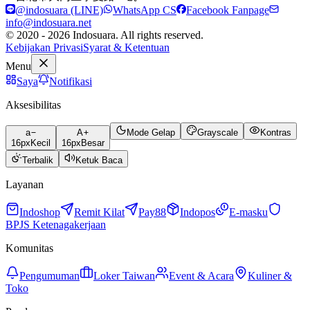
@indosuara (LINE)
WhatsApp CS
Facebook Fanpage
info@indosuara.net
© 2020 - 2026 Indosuara. All rights reserved.
Kebijakan Privasi
Syarat & Ketentuan
Menu
Saya
Notifikasi
Aksesibilitas
a
A
Mode Gelap
Grayscale
Kontras
16
px
Kecil
16
px
Besar
Terbalik
Ketuk Baca
Layanan
Indoshop
Remit Kilat
Pay88
Indopos
E-masku
BPJS Ketenagakerjaan
Komunitas
Pengumuman
Loker Taiwan
Event & Acara
Kuliner &
Toko