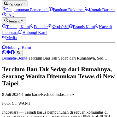
Panduan
Pengumuman Pemerintah
Panduan Dokumen
Kontak Darurat
FAQ
Tentang
Tentang Kami
Founder
公司介紹
Brands Kami
Karir di
Indosuara
Hubungi Kami
Media
Hubungi Kami
Beranda
›
Berita
›
Tercium Bau Tak Sedap dari Rumahnya, Seo…
Tercium Bau Tak Sedap dari Rumahnya,
Seorang Wanita Ditemukan Tewas di New
Taipei
8 Juli 2024
·
1
min
baca
·
Redaksi Indosuara
·
·
Foto: CT WANT
Indosuara — Terjadi kasus pembunuhan di sebuah komunitas di