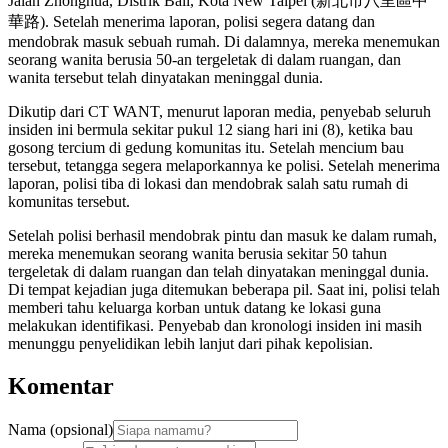
Jalan Zhonghua, Distrik Bali, Kota New Taipei (新北市八里區中
華路). Setelah menerima laporan, polisi segera datang dan
mendobrak masuk sebuah rumah. Di dalamnya, mereka menemukan
seorang wanita berusia 50-an tergeletak di dalam ruangan, dan
wanita tersebut telah dinyatakan meninggal dunia.
Dikutip dari CT WANT, menurut laporan media, penyebab seluruh
insiden ini bermula sekitar pukul 12 siang hari ini (8), ketika bau
gosong tercium di gedung komunitas itu. Setelah mencium bau
tersebut, tetangga segera melaporkannya ke polisi. Setelah menerima
laporan, polisi tiba di lokasi dan mendobrak salah satu rumah di
komunitas tersebut.
Setelah polisi berhasil mendobrak pintu dan masuk ke dalam rumah,
mereka menemukan seorang wanita berusia sekitar 50 tahun
tergeletak di dalam ruangan dan telah dinyatakan meninggal dunia.
Di tempat kejadian juga ditemukan beberapa pil. Saat ini, polisi telah
memberi tahu keluarga korban untuk datang ke lokasi guna
melakukan identifikasi. Penyebab dan kronologi insiden ini masih
menunggu penyelidikan lebih lanjut dari pihak kepolisian.
Komentar
Nama (opsional)