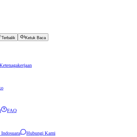
Terbalik
Ketuk Baca
Ketenagakerjaan
ko
t
FAQ
i Indosuara
Hubungi Kami