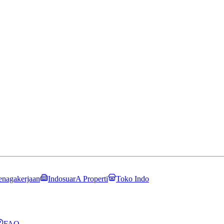
enagakerjaan
IndosuarA Properti
Toko Indo
FAQ