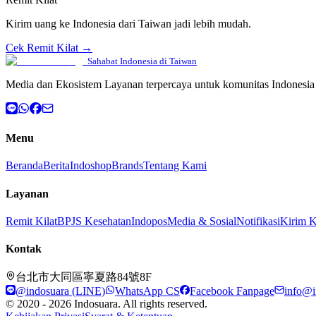
Kirim uang ke Indonesia dari Taiwan jadi lebih mudah.
Cek Remit Kilat →
Sahabat Indonesia di Taiwan
Media dan Ekosistem Layanan terpercaya untuk komunitas Indonesia 
Menu
Beranda
Berita
Indoshop
Brands
Tentang Kami
Layanan
Remit Kilat
BPJS Kesehatan
Indopos
Media & Sosial
Notifikasi
Kirim 
Kontak
台北市大同區寧夏路84號8F
@indosuara (LINE)
WhatsApp CS
Facebook Fanpage
info@i
© 2020 - 2026 Indosuara. All rights reserved.