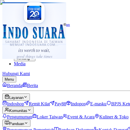
·
...
⌘K
ID
中文
Sahabat Indonesia di Taiwan
Berita
Layanan
SAHABAT INDONESIA DI TAIWAN
MEMUAT INDOSUARA.COM...
Komunitas
its worth to wait,
Panduan
good things take times
Tentang
Media
Hubungi Kami
Menu
Beranda
Berita
Layanan
Indoshop
Remit Kilat
Pay88
Indopos
E-masku
BPJS Ket
Komunitas
Pengumuman
Loker Taiwan
Event & Acara
Kuliner & Toko
Panduan
Pengumuman Pemerintah
Panduan Dokumen
Kontak Darurat