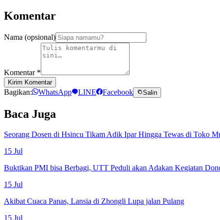
Komentar
Nama (opsional)
Komentar
*
Kirim Komentar
Bagikan:
WhatsApp
LINE
Facebook
Salin
Baca Juga
Seorang Dosen di Hsincu Tikam Adik Ipar Hingga Tewas di Toko M
15 Jul
Buktikan PMI bisa Berbagi, UTT Peduli akan Adakan Kegiatan Don
15 Jul
Akibat Cuaca Panas, Lansia di Zhongli Lupa jalan Pulang
15 Jul