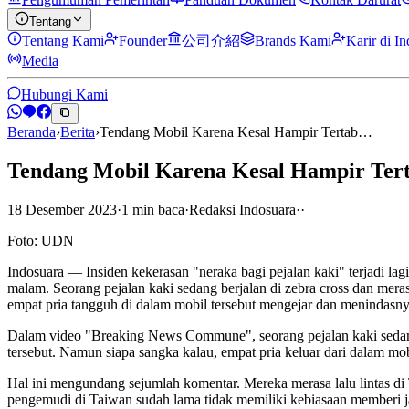
Tentang
Tentang Kami
Founder
公司介紹
Brands Kami
Karir di I
Media
Hubungi Kami
Beranda
›
Berita
›
Tendang Mobil Karena Kesal Hampir Tertab…
Tendang Mobil Karena Kesal Hampir Tert
18 Desember 2023
·
1
min
baca
·
Redaksi Indosuara
·
·
Foto: UDN
Indosuara — Insiden kekerasan "neraka bagi pejalan kaki" terjadi 
malam. Seorang pejalan kaki sedang berjalan di zebra cross dan mer
empat pria tangguh di dalam mobil tersebut mengejar dan menindasny
Dalam video "Breaking News Commune", seorang pejalan kaki sedang
tersebut. Namun siapa sangka kalau, empat pria keluar dari dalam m
Hal ini mengundang sejumlah komentar. Mereka merasa lalu lintas di T
pengemudi di Taiwan sudah lama tidak memiliki kebiasaan memberi j