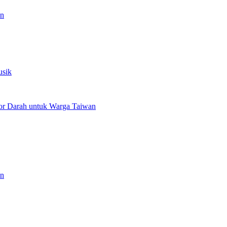
an
usik
or Darah untuk Warga Taiwan
an