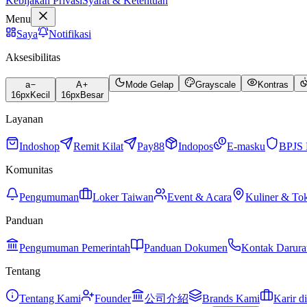
Kebijakan Privasi
Syarat & Ketentuan
Menu
Saya
Notifikasi
Aksesibilitas
a
A
Mode Gelap
Grayscale
Kontras
16
px
Kecil
16
px
Besar
Layanan
Indoshop
Remit Kilat
Pay88
Indopos
E-masku
BPJS 
Komunitas
Pengumuman
Loker Taiwan
Event & Acara
Kuliner & To
Panduan
Pengumuman Pemerintah
Panduan Dokumen
Kontak Darura
Tentang
Tentang Kami
Founder
公司介紹
Brands Kami
Karir d