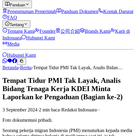
Panduan
Pengumuman Pemerintah
Panduan Dokumen
Kontak Darurat
FAQ
Tentang
Tentang Kami
Founder
公司介紹
Brands Kami
Karir di
Indosuara
Hubungi Kami
Media
Hubungi Kami
Beranda
›
Berita
›
Tempat Tidur PMI Tak Layak, Analis Bidan…
Tempat Tidur PMI Tak Layak, Analis
Bidang Tenaga Kerja KDEI Minta
Laporkan ke Pengaduan (Bagian ke-2)
3 September 2024
·
2
min
baca
·
Redaksi Indosuara
·
·
Foto dokumentasi pribadi.
Seorang pekerja migran Indonesia (PMI) menuturkan kepada media
bahwa selama dirinya bekerja di majikannya saat ini, ia tak