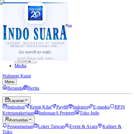
·
...
⌘K
ID
中文
Sahabat Indonesia di Taiwan
Berita
Layanan
SAHABAT INDONESIA DI TAIWAN
MEMUAT INDOSUARA.COM...
Komunitas
its worth to wait,
Panduan
good things take times
Tentang
Media
Hubungi Kami
Menu
Beranda
Berita
Layanan
Indoshop
Remit Kilat
Pay88
Indopos
E-masku
BPJS
Ketenagakerjaan
IndosuarA Properti
Toko Indo
Komunitas
Pengumuman
Loker Taiwan
Event & Acara
Kuliner &
Toko