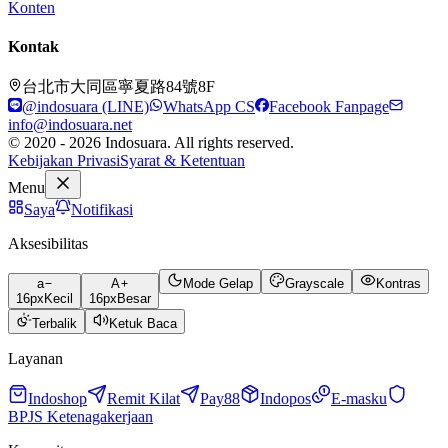
Konten
Kontak
台北市大同區寧夏路84號8F
@indosuara (LINE)
WhatsApp CS
Facebook Fanpage
info@indosuara.net
© 2020 - 2026 Indosuara. All rights reserved.
Kebijakan Privasi
Syarat & Ketentuan
Menu
Saya
Notifikasi
Aksesibilitas
a
A
Mode Gelap
Grayscale
Kontras
16
px
Kecil
16
px
Besar
Terbalik
Ketuk Baca
Layanan
Indoshop
Remit Kilat
Pay88
Indopos
E-masku
BPJS Ketenagakerjaan