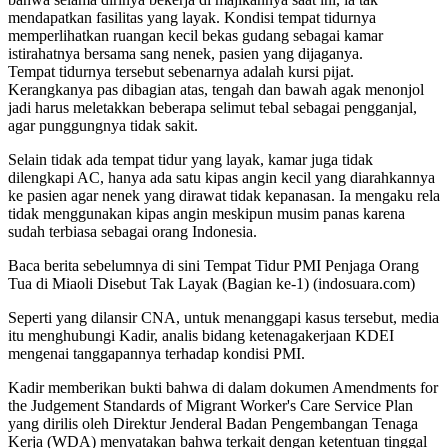
mendapatkan fasilitas yang layak. Kondisi tempat tidurnya
memperlihatkan ruangan kecil bekas gudang sebagai kamar
istirahatnya bersama sang nenek, pasien yang dijaganya.
Tempat tidurnya tersebut sebenarnya adalah kursi pijat.
Kerangkanya pas dibagian atas, tengah dan bawah agak menonjol
jadi harus meletakkan beberapa selimut tebal sebagai pengganjal,
agar punggungnya tidak sakit.
Selain tidak ada tempat tidur yang layak, kamar juga tidak
dilengkapi AC, hanya ada satu kipas angin kecil yang diarahkannya
ke pasien agar nenek yang dirawat tidak kepanasan. Ia mengaku rela
tidak menggunakan kipas angin meskipun musim panas karena
sudah terbiasa sebagai orang Indonesia.
Baca berita sebelumnya di sini Tempat Tidur PMI Penjaga Orang
Tua di Miaoli Disebut Tak Layak (Bagian ke-1) (indosuara.com)
Seperti yang dilansir CNA, untuk menanggapi kasus tersebut, media
itu menghubungi Kadir, analis bidang ketenagakerjaan KDEI
mengenai tanggapannya terhadap kondisi PMI.
Kadir memberikan bukti bahwa di dalam dokumen Amendments for
the Judgement Standards of Migrant Worker's Care Service Plan
yang dirilis oleh Direktur Jenderal Badan Pengembangan Tenaga
Kerja (WDA) menyatakan bahwa terkait dengan ketentuan tinggal