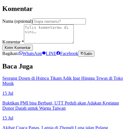
Komentar
Nama (opsional)
Komentar
*
Kirim Komentar
Bagikan:
WhatsApp
LINE
Facebook
Salin
Baca Juga
Seorang Dosen di Hsincu Tikam Adik Ipar Hingga Tewas di Toko
Musik
15 Jul
Buktikan PMI bisa Berbagi, UTT Peduli akan Adakan Kegiatan
Donor Darah untuk Warga Taiwan
15 Jul
Akibat Cuaca Panas, Lansia di Zhongli Lupa jalan Pulang