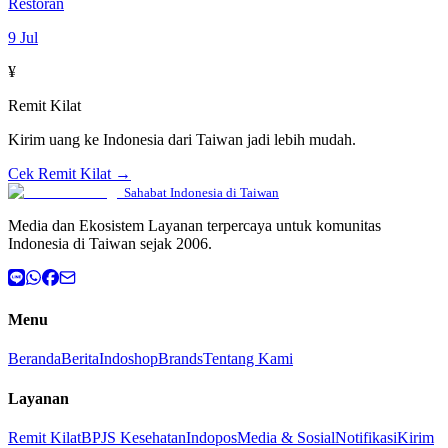
Restoran
9 Jul
¥
Remit Kilat
Kirim uang ke Indonesia dari Taiwan jadi lebih mudah.
Cek Remit Kilat →
Sahabat Indonesia di Taiwan
Media dan Ekosistem Layanan terpercaya untuk komunitas
Indonesia di Taiwan sejak 2006.
Menu
Beranda
Berita
Indoshop
Brands
Tentang Kami
Layanan
Remit Kilat
BPJS Kesehatan
Indopos
Media & Sosial
Notifikasi
Kirim