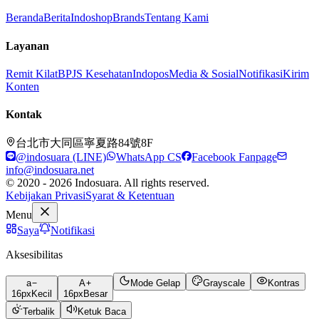
Beranda
Berita
Indoshop
Brands
Tentang Kami
Layanan
Remit Kilat
BPJS Kesehatan
Indopos
Media & Sosial
Notifikasi
Kirim
Konten
Kontak
台北市大同區寧夏路84號8F
@indosuara (LINE)
WhatsApp CS
Facebook Fanpage
info@indosuara.net
© 2020 - 2026 Indosuara. All rights reserved.
Kebijakan Privasi
Syarat & Ketentuan
Menu
Saya
Notifikasi
Aksesibilitas
a
A
Mode Gelap
Grayscale
Kontras
16
px
Kecil
16
px
Besar
Terbalik
Ketuk Baca