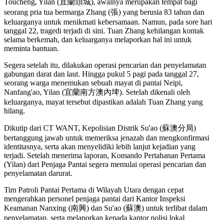
Toucheng, Yilan (宜蘭頭城), awalnya merupakan tempat bagi
seorang pria tua bermarga Zhang (張) yang berusia 83 tahun dan
keluarganya untuk menikmati kebersamaan. Namun, pada sore hari
tanggal 22, tragedi terjadi di sini. Tuan Zhang kehilangan kontak
selama berkemah, dan keluarganya melaporkan hal ini untuk
meminta bantuan.
Segera setelah itu, dilakukan operasi pencarian dan penyelamatan
gabungan darat dan laut. Hingga pukul 5 pagi pada tanggal 27,
seorang warga menemukan sebuah mayat di pantai Neipi,
Nanfang'ao, Yilan (宜蘭南方澳內埤). Setelah dikenali oleh
keluarganya, mayat tersebut dipastikan adalah Tuan Zhang yang
hilang.
Dikutip dari CT WANT, Kepolisian Distrik Su'ao (蘇澳分局)
bertanggung jawab untuk memeriksa jenazah dan mengkonfirmasi
identitasnya, serta akan menyelidiki lebih lanjut kejadian yang
terjadi. Setelah menerima laporan, Komando Pertahanan Pertama
(Yilan) dari Penjaga Pantai segera memulai operasi pencarian dan
penyelamatan darurat.
Tim Patroli Pantai Pertama di Wilayah Utara dengan cepat
mengerahkan personel penjaga pantai dari Kantor Inspeksi
Keamanan Nanxing (南興) dan Su'ao (蘇澳) untuk terlibat dalam
penyelamatan, serta melaporkan kepada kantor polisi lokal