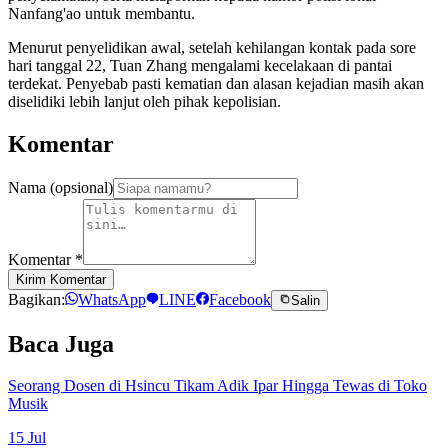
Nanfang'ao untuk membantu.
Menurut penyelidikan awal, setelah kehilangan kontak pada sore
hari tanggal 22, Tuan Zhang mengalami kecelakaan di pantai
terdekat. Penyebab pasti kematian dan alasan kejadian masih akan
diselidiki lebih lanjut oleh pihak kepolisian.
Komentar
Nama (opsional)
Komentar
*
Kirim Komentar
Bagikan:
WhatsApp
LINE
Facebook
Salin
Baca Juga
Seorang Dosen di Hsincu Tikam Adik Ipar Hingga Tewas di Toko
Musik
15 Jul