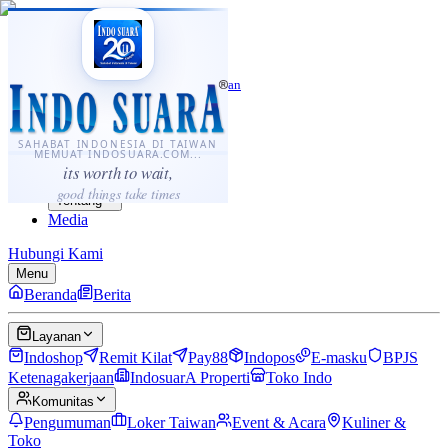
·
...
⌘K
ID
中文
Sahabat Indonesia di Taiwan
Berita
Layanan
SAHABAT INDONESIA DI TAIWAN
MEMUAT INDOSUARA.COM...
Komunitas
its worth to wait,
Panduan
good things take times
Tentang
Media
Hubungi Kami
Menu
Beranda
Berita
Layanan
Indoshop
Remit Kilat
Pay88
Indopos
E-masku
BPJS
Ketenagakerjaan
IndosuarA Properti
Toko Indo
Komunitas
Pengumuman
Loker Taiwan
Event & Acara
Kuliner &
Toko