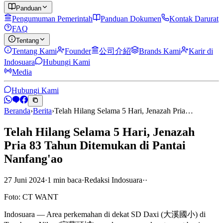
Panduan
Pengumuman Pemerintah
Panduan Dokumen
Kontak Darurat
FAQ
Tentang
Tentang Kami
Founder
公司介紹
Brands Kami
Karir di
Indosuara
Hubungi Kami
Media
Hubungi Kami
Beranda
›
Berita
›
Telah Hilang Selama 5 Hari, Jenazah Pria…
Telah Hilang Selama 5 Hari, Jenazah
Pria 83 Tahun Ditemukan di Pantai
Nanfang'ao
27 Juni 2024
·
1
min
baca
·
Redaksi Indosuara
·
·
Foto: CT WANT
Indosuara — Area perkemahan di dekat SD Daxi (大溪國小) di