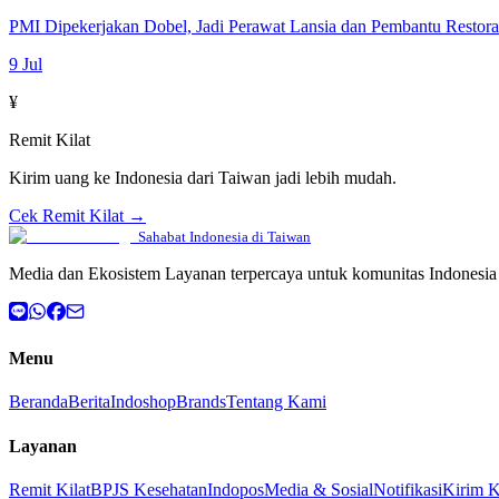
PMI Dipekerjakan Dobel, Jadi Perawat Lansia dan Pembantu Restor
9 Jul
¥
Remit Kilat
Kirim uang ke Indonesia dari Taiwan jadi lebih mudah.
Cek Remit Kilat →
Sahabat Indonesia di Taiwan
Media dan Ekosistem Layanan terpercaya untuk komunitas Indonesia 
Menu
Beranda
Berita
Indoshop
Brands
Tentang Kami
Layanan
Remit Kilat
BPJS Kesehatan
Indopos
Media & Sosial
Notifikasi
Kirim 