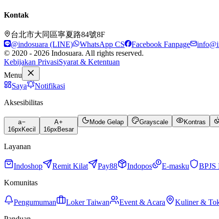
Kontak
台北市大同區寧夏路84號8F
@indosuara (LINE)
WhatsApp CS
Facebook Fanpage
info@i
© 2020 - 2026 Indosuara. All rights reserved.
Kebijakan Privasi
Syarat & Ketentuan
Menu
Saya
Notifikasi
Aksesibilitas
a
A
Mode Gelap
Grayscale
Kontras
16
px
Kecil
16
px
Besar
Layanan
Indoshop
Remit Kilat
Pay88
Indopos
E-masku
BPJS 
Komunitas
Pengumuman
Loker Taiwan
Event & Acara
Kuliner & To
Panduan