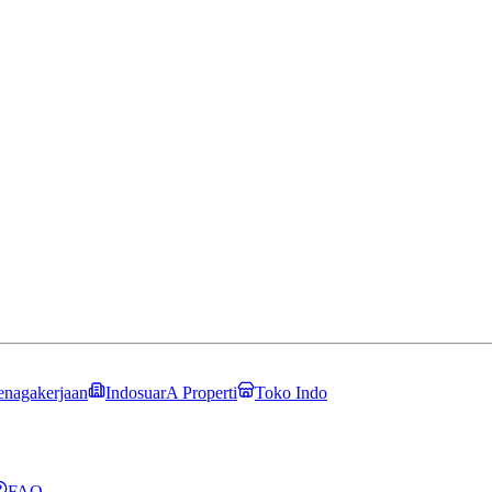
enagakerjaan
IndosuarA Properti
Toko Indo
FAQ