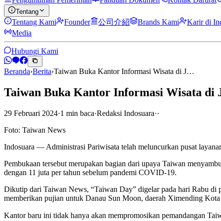
Tentang
Tentang Kami
Founder
公司介紹
Brands Kami
Karir di I
Media
Hubungi Kami
Beranda
›
Berita
›
Taiwan Buka Kantor Informasi Wisata di J…
Taiwan Buka Kantor Informasi Wisata di 
29 Februari 2024
·
1
min
baca
·
Redaksi Indosuara
·
·
Foto: Taiwan News
Indosuara — Administrasi Pariwisata telah meluncurkan pusat layanan 
Pembukaan tersebut merupakan bagian dari upaya Taiwan menyambut 1
dengan 11 juta per tahun sebelum pandemi COVID-19.
Dikutip dari Taiwan News, “Taiwan Day” digelar pada hari Rabu di 
memberikan pujian untuk Danau Sun Moon, daerah Ximending Kota 
Kantor baru ini tidak hanya akan mempromosikan pemandangan Taiwa