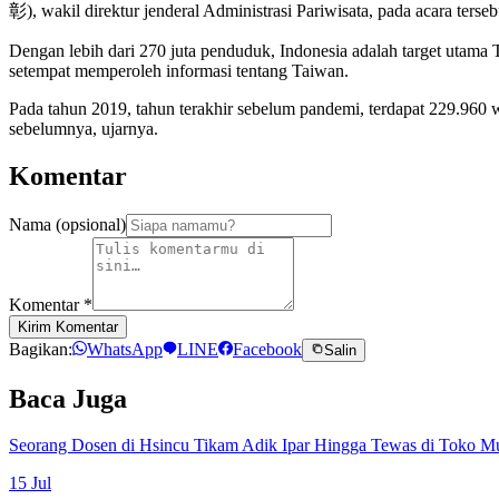
彰), wakil direktur jenderal Administrasi Pariwisata, pada acara terseb
Dengan lebih dari 270 juta penduduk, Indonesia adalah target uta
setempat memperoleh informasi tentang Taiwan.
Pada tahun 2019, tahun terakhir sebelum pandemi, terdapat 229.960
sebelumnya, ujarnya.
Komentar
Nama (opsional)
Komentar
*
Kirim Komentar
Bagikan:
WhatsApp
LINE
Facebook
Salin
Baca Juga
Seorang Dosen di Hsincu Tikam Adik Ipar Hingga Tewas di Toko M
15 Jul