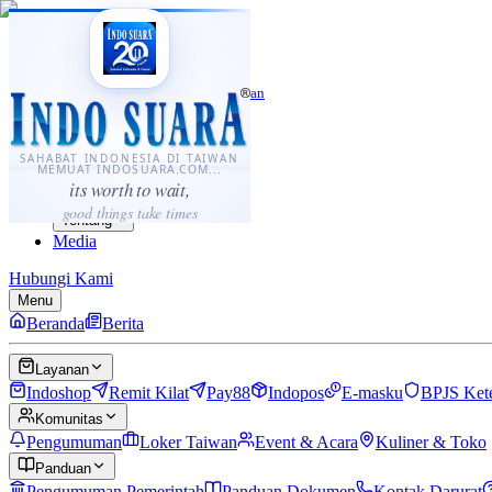
·
...
⌘K
ID
中文
Sahabat Indonesia di Taiwan
Berita
Layanan
SAHABAT INDONESIA DI TAIWAN
MEMUAT INDOSUARA.COM...
Komunitas
its worth to wait,
Panduan
good things take times
Tentang
Media
Hubungi Kami
Menu
Beranda
Berita
Layanan
Indoshop
Remit Kilat
Pay88
Indopos
E-masku
BPJS Ket
Komunitas
Pengumuman
Loker Taiwan
Event & Acara
Kuliner & Toko
Panduan
Pengumuman Pemerintah
Panduan Dokumen
Kontak Darurat