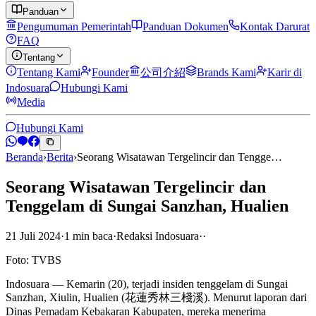
Panduan
Pengumuman Pemerintah
Panduan Dokumen
Kontak Darurat
FAQ
Tentang
Tentang Kami
Founder
公司介紹
Brands Kami
Karir di
Indosuara
Hubungi Kami
Media
Hubungi Kami
Beranda
›
Berita
›
Seorang Wisatawan Tergelincir dan Tengge…
Seorang Wisatawan Tergelincir dan
Tenggelam di Sungai Sanzhan, Hualien
21 Juli 2024
·
1
min
baca
·
Redaksi Indosuara
·
·
Foto: TVBS
Indosuara — Kemarin (20), terjadi insiden tenggelam di Sungai
Sanzhan, Xiulin, Hualien (花蓮秀林三棧溪). Menurut laporan dari
Dinas Pemadam Kebakaran Kabupaten, mereka menerima