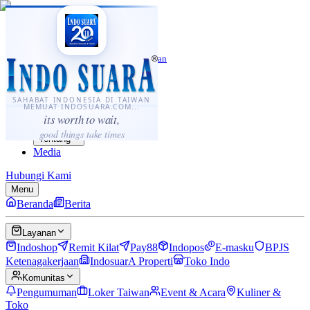
·
...
⌘K
ID
中文
Sahabat Indonesia di Taiwan
Berita
Layanan
SAHABAT INDONESIA DI TAIWAN
MEMUAT INDOSUARA.COM...
Komunitas
its worth to wait,
Panduan
good things take times
Tentang
Media
Hubungi Kami
Menu
Beranda
Berita
Layanan
Indoshop
Remit Kilat
Pay88
Indopos
E-masku
BPJS
Ketenagakerjaan
IndosuarA Properti
Toko Indo
Komunitas
Pengumuman
Loker Taiwan
Event & Acara
Kuliner &
Toko