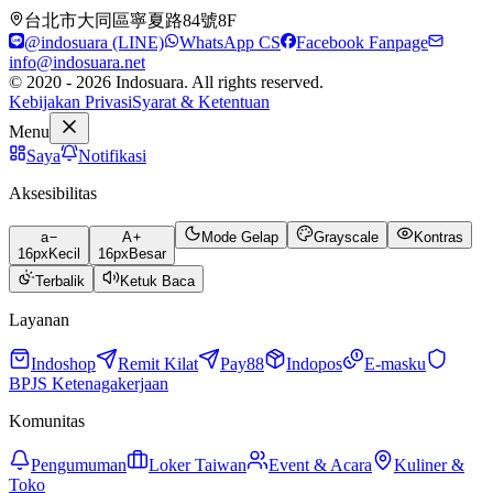
台北市大同區寧夏路84號8F
@indosuara (LINE)
WhatsApp CS
Facebook Fanpage
info@indosuara.net
© 2020 - 2026 Indosuara. All rights reserved.
Kebijakan Privasi
Syarat & Ketentuan
Menu
Saya
Notifikasi
Aksesibilitas
a
A
Mode Gelap
Grayscale
Kontras
16
px
Kecil
16
px
Besar
Terbalik
Ketuk Baca
Layanan
Indoshop
Remit Kilat
Pay88
Indopos
E-masku
BPJS Ketenagakerjaan
Komunitas
Pengumuman
Loker Taiwan
Event & Acara
Kuliner &
Toko