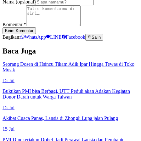
Nama (opsional)
Komentar
*
Kirim Komentar
Bagikan:
WhatsApp
LINE
Facebook
Salin
Baca Juga
Seorang Dosen di Hsincu Tikam Adik Ipar Hingga Tewas di Toko
Musik
15 Jul
Buktikan PMI bisa Berbagi, UTT Peduli akan Adakan Kegiatan
Donor Darah untuk Warga Taiwan
15 Jul
Akibat Cuaca Panas, Lansia di Zhongli Lupa jalan Pulang
15 Jul
PMI Dipekerjakan Dobel, Jadi Perawat Lansia dan Pembantu