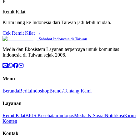
¥
Remit Kilat
Kirim uang ke Indonesia dari Taiwan jadi lebih mudah.
Cek Remit Kilat →
Sahabat Indonesia di Taiwan
Media dan Ekosistem Layanan terpercaya untuk komunitas
Indonesia di Taiwan sejak 2006.
Menu
Beranda
Berita
Indoshop
Brands
Tentang Kami
Layanan
Remit Kilat
BPJS Kesehatan
Indopos
Media & Sosial
Notifikasi
Kirim
Konten
Kontak