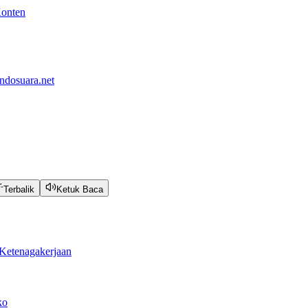
Konten
ndosuara.net
Terbalik
Ketuk Baca
Ketenagakerjaan
ko