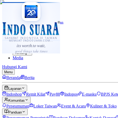
·
...
⌘K
ID
中文
Sahabat Indonesia di Taiwan
Berita
Layanan
SAHABAT INDONESIA DI TAIWAN
MEMUAT INDOSUARA.COM...
Komunitas
its worth to wait,
Panduan
good things take times
Tentang
Media
Hubungi Kami
Menu
Beranda
Berita
Layanan
Indoshop
Remit Kilat
Pay88
Indopos
E-masku
BPJS Ket
Komunitas
Pengumuman
Loker Taiwan
Event & Acara
Kuliner & Toko
Panduan
Pengumuman Pemerintah
Panduan Dokumen
Kontak Darurat