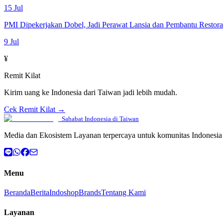
15 Jul
PMI Dipekerjakan Dobel, Jadi Perawat Lansia dan Pembantu Restor
9 Jul
¥
Remit Kilat
Kirim uang ke Indonesia dari Taiwan jadi lebih mudah.
Cek Remit Kilat →
Sahabat Indonesia di Taiwan
Media dan Ekosistem Layanan terpercaya untuk komunitas Indonesia 
Menu
Beranda
Berita
Indoshop
Brands
Tentang Kami
Layanan