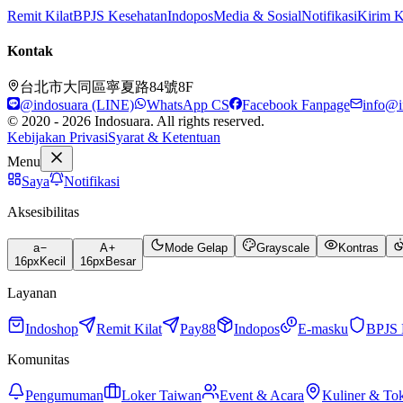
Remit Kilat
BPJS Kesehatan
Indopos
Media & Sosial
Notifikasi
Kirim 
Kontak
台北市大同區寧夏路84號8F
@indosuara (LINE)
WhatsApp CS
Facebook Fanpage
info@i
© 2020 - 2026 Indosuara. All rights reserved.
Kebijakan Privasi
Syarat & Ketentuan
Menu
Saya
Notifikasi
Aksesibilitas
a
A
Mode Gelap
Grayscale
Kontras
16
px
Kecil
16
px
Besar
Layanan
Indoshop
Remit Kilat
Pay88
Indopos
E-masku
BPJS 
Komunitas
Pengumuman
Loker Taiwan
Event & Acara
Kuliner & To