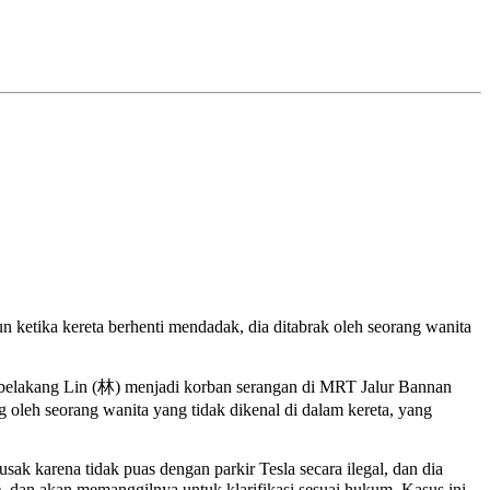
tika kereta berhenti mendadak, dia ditabrak oleh seorang wanita
a belakang Lin (林) menjadi korban serangan di MRT Jalur Bannan
eh seorang wanita yang tidak dikenal di dalam kereta, yang
k karena tidak puas dengan parkir Tesla secara ilegal, dan dia
), dan akan memanggilnya untuk klarifikasi sesuai hukum. Kasus ini