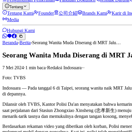
Tentang
Tentang Kami
Founder
公司介紹
Brands Kami
Karir di I
Media
Hubungi Kami
Beranda
›
Berita
›
Seorang Wanita Muda Diserang di MRT Jalu…
Seorang Wanita Muda Diserang di MRT J
7 Mei 2024
·
1
min
baca
·
Redaksi Indosuara
·
·
Foto: TVBS
Indosuara — Pada tanggal 6 di Taipei, seorang wanita naik MRT J
di depannya.
Dilansir oleh TVBS, Kantor Polisi Da'an menyatakan bahwa kemarin 
saat perjalanan dari Stasiun Zhongxiao Xinsheng (忠孝新生) menuju St
menarik-tarik tasnya dan memukulnya dengan tangan kosong, menye
Berdasarkan rekaman video yang diberikan oleh korban, Polisi menem
melempari mobil dengan ponselnya. Saat ini, polisi telah mengidenti