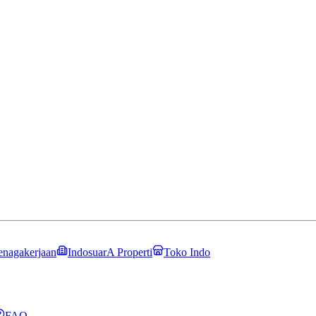
enagakerjaan
IndosuarA Properti
Toko Indo
FAQ