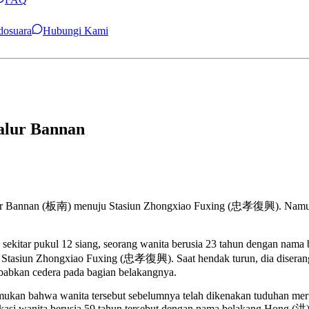
ndosuara
Hubungi Kami
alur Bannan
alur Bannan (板南) menuju Stasiun Zhongxiao Fuxing (忠孝復興). Namun ke
sekitar pukul 12 siang, seorang wanita berusia 23 tahun dengan nam
asiun Zhongxiao Fuxing (忠孝復興). Saat hendak turun, dia diserang ol
babkan cedera pada bagian belakangnya.
ukan bahwa wanita tersebut sebelumnya telah dikenakan tuduhan merusa
fikasi wanita berusia 59 tahun tersebut dengan nama belakang Hong (洪