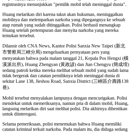
registrasinya menunjukkan "pemilik mobil telah meninggal dunia".
Huang melarikan diri karena takut akan hukuman, meninggalkan
mobilnya dan melemparkan narkoba yang dipegangnya ke sebuah
atap rumah yang sudah ditinggalkan. Polisi berhasil menangkap
Huang setelah pertempuran dan menyita narkoba yang mereka
temukan tersebut.
Dilansir oleh CNA News, Kantor Polisi Sanxia New Taipei (新北
市警察局三峽分局) mengeluarkan pernyataan pers yang
menyatakan bahwa pada malam tanggal 21, Kepala Pos Hengxi (橫
溪派出所), Huang Zhengyan (黃政諺) dan Jian Chengyu (簡成堉)
sedang patroli ketika mereka melihat sebuah mobil yang sudah lama
tidak bergerak dan catatan pemiliknya telah meninggal dunia di
sekitar Lane 138, Jieshou Road, Sanxia District (三峽區介壽路138
巷).
Mobil tersebut menyalakan lampunya dengan mencurigakan. Polisi
mendekat untuk memeriksanya, namun pria di dalam mobil, Huang,
langsung melarikan diri saat melihat polisi. Dia akhirnya dihentikan
untuk diinterogasi.
Selama pemeriksaan, polisi menemukan bahwa Huang memiliki
catatan kriminal terkait narkoba. Pada malam itu, dia diduga sedang