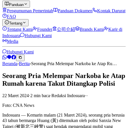
Panduan
Pengumuman Pemerintah
Panduan Dokumen
Kontak Darurat
FAQ
Tentang
Tentang Kami
Founder
公司介紹
Brands Kami
Karir di
Indosuara
Hubungi Kami
Media
Hubungi Kami
Beranda
›
Berita
›
Seorang Pria Melempar Narkoba ke Atap Ru…
Seorang Pria Melempar Narkoba ke Atap
Rumah karena Takut Ditangkap Polisi
22 Maret 2024
·
2
min
baca
·
Redaksi Indosuara
·
·
Foto: CNA News
Indosuara — Kemarin malam (21 Maret 2024), seorang pria berusia
43 tahun bermarga Huang (黃) ditemukan oleh polisi Sanxia New
Taipei (被新北三峽警) saat hendak mengendarai mobil yang