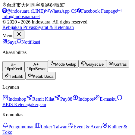
台北市大同區寧夏路84號8F
@indosuara (LINE)
WhatsApp CS
Facebook Fanpage
info@indosuara.net
© 2020 - 2026 Indosuara. All rights reserved.
Kebijakan Privasi
Syarat & Ketentuan
Menu
Saya
Notifikasi
Aksesibilitas
a
A
Mode Gelap
Grayscale
Kontras
16
px
Kecil
16
px
Besar
Terbalik
Ketuk Baca
Layanan
Indoshop
Remit Kilat
Pay88
Indopos
E-masku
BPJS Ketenagakerjaan
Komunitas
Pengumuman
Loker Taiwan
Event & Acara
Kuliner &
Toko