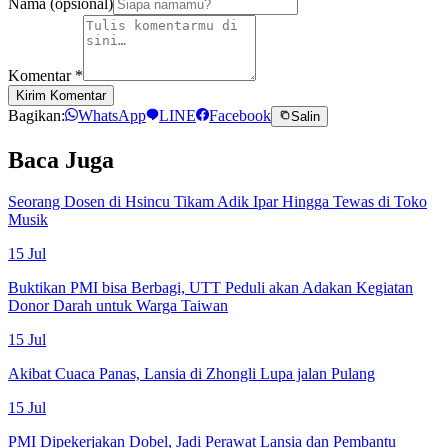
Nama (opsional)
Komentar
*
Kirim Komentar
Bagikan:
WhatsApp
LINE
Facebook
Salin
Baca Juga
Seorang Dosen di Hsincu Tikam Adik Ipar Hingga Tewas di Toko
Musik
15 Jul
Buktikan PMI bisa Berbagi, UTT Peduli akan Adakan Kegiatan
Donor Darah untuk Warga Taiwan
15 Jul
Akibat Cuaca Panas, Lansia di Zhongli Lupa jalan Pulang
15 Jul
PMI Dipekerjakan Dobel, Jadi Perawat Lansia dan Pembantu