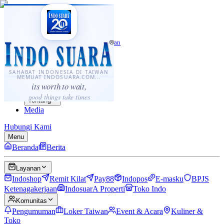
·
...
⌘K
ID
中文
Sahabat Indonesia di Taiwan
Berita
Layanan
SAHABAT INDONESIA DI TAIWAN
MEMUAT INDOSUARA.COM...
Komunitas
its worth to wait,
Panduan
good things take times
Tentang
Media
Hubungi Kami
Menu
Beranda
Berita
Layanan
Indoshop
Remit Kilat
Pay88
Indopos
E-masku
BPJS
Ketenagakerjaan
IndosuarA Properti
Toko Indo
Komunitas
Pengumuman
Loker Taiwan
Event & Acara
Kuliner &
Toko