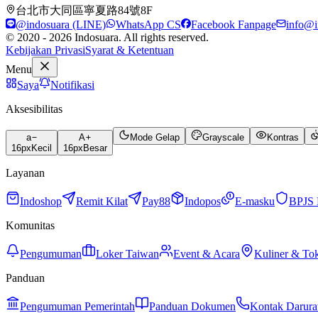
台北市大同區寧夏路84號8F
@indosuara (LINE)
WhatsApp CS
Facebook Fanpage
info@i
© 2020 - 2026 Indosuara. All rights reserved.
Kebijakan Privasi
Syarat & Ketentuan
Menu
Saya
Notifikasi
Aksesibilitas
a
A
Mode Gelap
Grayscale
Kontras
16
px
Kecil
16
px
Besar
Layanan
Indoshop
Remit Kilat
Pay88
Indopos
E-masku
BPJS 
Komunitas
Pengumuman
Loker Taiwan
Event & Acara
Kuliner & To
Panduan
Pengumuman Pemerintah
Panduan Dokumen
Kontak Darura