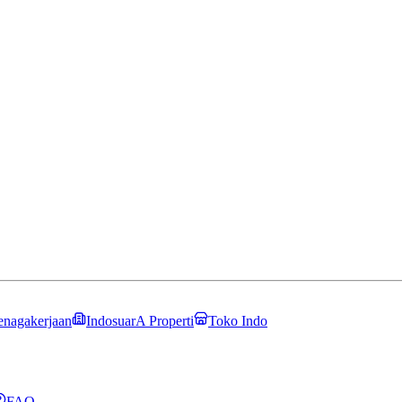
enagakerjaan
IndosuarA Properti
Toko Indo
FAQ