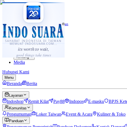
·
...
⌘K
ID
中文
Sahabat Indonesia di Taiwan
Berita
Layanan
SAHABAT INDONESIA DI TAIWAN
MEMUAT INDOSUARA.COM...
Komunitas
its worth to wait,
Panduan
good things take times
Tentang
Media
Hubungi Kami
Menu
Beranda
Berita
Layanan
Indoshop
Remit Kilat
Pay88
Indopos
E-masku
BPJS Ket
Komunitas
Pengumuman
Loker Taiwan
Event & Acara
Kuliner & Toko
Panduan
Pengumuman Pemerintah
Panduan Dokumen
Kontak Darurat