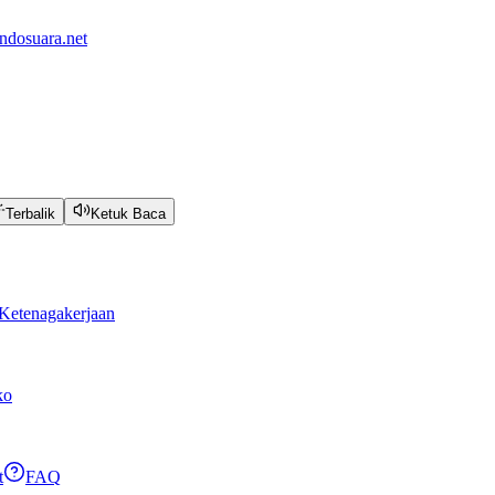
ndosuara.net
Terbalik
Ketuk Baca
Ketenagakerjaan
ko
t
FAQ