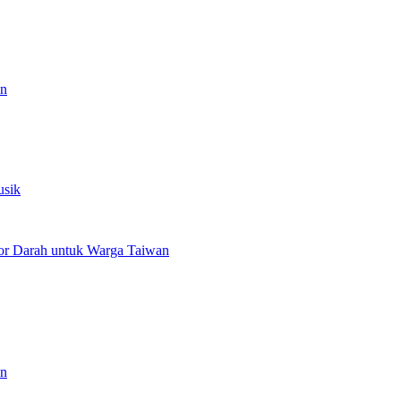
an
usik
or Darah untuk Warga Taiwan
an