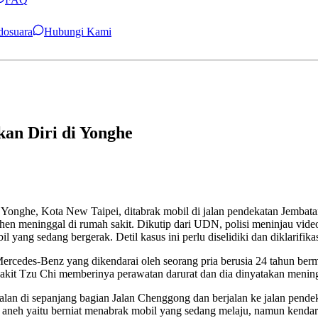
ndosuara
Hubungi Kami
an Diri di Yonghe
Yonghe, Kota New Taipei, ditabrak mobil di jalan pendekatan Jembatan 
n Chen meninggal di rumah sakit. Dikutip dari UDN, polisi meninjau 
yang sedang bergerak. Detil kasus ini perlu diselidiki dan diklarifikasi
Mercedes-Benz yang dikendarai oleh seorang pria berusia 24 tahun be
it Tzu Chi memberinya perawatan darurat dan dia dinyatakan meningga
an di sepanjang bagian Jalan Chenggong dan berjalan ke jalan pendek
laku aneh yaitu berniat menabrak mobil yang sedang melaju, namun kenda