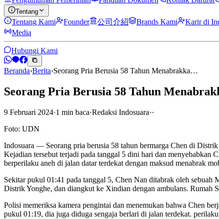
Tentang
Tentang Kami
Founder
公司介紹
Brands Kami
Karir di I
Media
Hubungi Kami
Beranda
›
Berita
›
Seorang Pria Berusia 58 Tahun Menabrakka…
Seorang Pria Berusia 58 Tahun Menabrakk
9 Februari 2024
·
1
min
baca
·
Redaksi Indosuara
·
·
Foto: UDN
Indosuara — Seorang pria berusia 58 tahun bermarga Chen di Distrik 
Kejadian tersebut terjadi pada tanggal 5 dini hari dan menyebabka
berperilaku aneh di jalan datar terdekat dengan maksud menabrak mobil 
Sekitar pukul 01:41 pada tanggal 5, Chen Nan ditabrak oleh sebuah 
Distrik Yonghe, dan diangkut ke Xindian dengan ambulans. Rumah Sak
Polisi memeriksa kamera pengintai dan menemukan bahwa Chen berjal
pukul 01:19, dia juga diduga sengaja berlari di jalan terdekat. peri