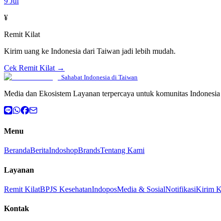
9 Jul
¥
Remit Kilat
Kirim uang ke Indonesia dari Taiwan jadi lebih mudah.
Cek Remit Kilat →
Sahabat Indonesia di Taiwan
Media dan Ekosistem Layanan terpercaya untuk komunitas Indonesia 
Menu
Beranda
Berita
Indoshop
Brands
Tentang Kami
Layanan
Remit Kilat
BPJS Kesehatan
Indopos
Media & Sosial
Notifikasi
Kirim 
Kontak