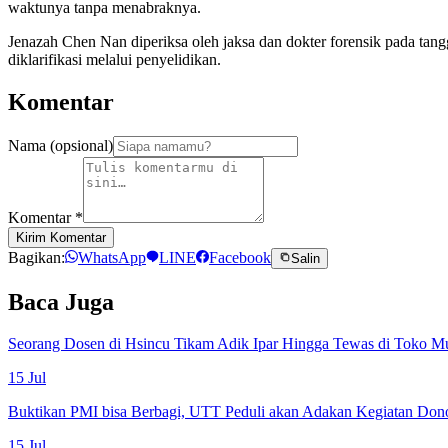
waktunya tanpa menabraknya.
Jenazah Chen Nan diperiksa oleh jaksa dan dokter forensik pada tang
diklarifikasi melalui penyelidikan.
Komentar
Nama (opsional)
Komentar
*
Kirim Komentar
Bagikan:
WhatsApp
LINE
Facebook
Salin
Baca Juga
Seorang Dosen di Hsincu Tikam Adik Ipar Hingga Tewas di Toko M
15 Jul
Buktikan PMI bisa Berbagi, UTT Peduli akan Adakan Kegiatan Don
15 Jul