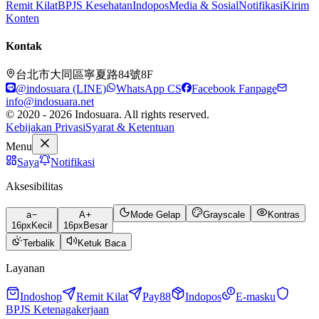
Remit Kilat
BPJS Kesehatan
Indopos
Media & Sosial
Notifikasi
Kirim
Konten
Kontak
台北市大同區寧夏路84號8F
@indosuara (LINE)
WhatsApp CS
Facebook Fanpage
info@indosuara.net
© 2020 - 2026 Indosuara. All rights reserved.
Kebijakan Privasi
Syarat & Ketentuan
Menu
Saya
Notifikasi
Aksesibilitas
a
A
Mode Gelap
Grayscale
Kontras
16
px
Kecil
16
px
Besar
Terbalik
Ketuk Baca
Layanan
Indoshop
Remit Kilat
Pay88
Indopos
E-masku
BPJS Ketenagakerjaan