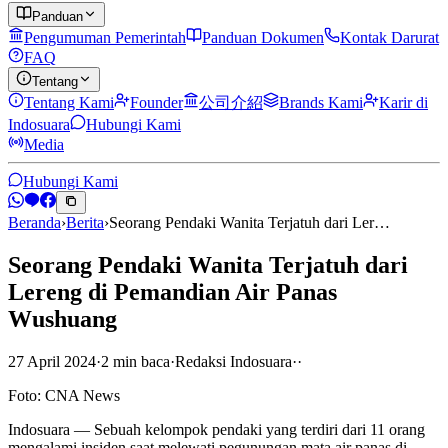
Panduan
Pengumuman Pemerintah
Panduan Dokumen
Kontak Darurat
FAQ
Tentang
Tentang Kami
Founder
公司介紹
Brands Kami
Karir di
Indosuara
Hubungi Kami
Media
Hubungi Kami
Beranda
›
Berita
›
Seorang Pendaki Wanita Terjatuh dari Ler…
Seorang Pendaki Wanita Terjatuh dari
Lereng di Pemandian Air Panas
Wushuang
27 April 2024
·
2
min
baca
·
Redaksi Indosuara
·
·
Foto: CNA News
Indosuara — Sebuah kelompok pendaki yang terdiri dari 11 orang
mengalami insiden saat melewati pegunungan mata air panas di