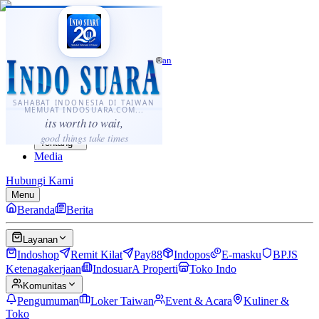
·
...
⌘K
ID
中文
Sahabat Indonesia di Taiwan
Berita
Layanan
SAHABAT INDONESIA DI TAIWAN
MEMUAT INDOSUARA.COM...
Komunitas
its worth to wait,
Panduan
good things take times
Tentang
Media
Hubungi Kami
Menu
Beranda
Berita
Layanan
Indoshop
Remit Kilat
Pay88
Indopos
E-masku
BPJS
Ketenagakerjaan
IndosuarA Properti
Toko Indo
Komunitas
Pengumuman
Loker Taiwan
Event & Acara
Kuliner &
Toko