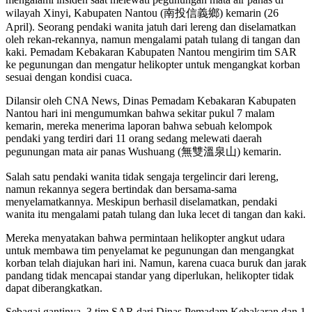
wilayah Xinyi, Kabupaten Nantou (南投信義鄉) kemarin (26
April). Seorang pendaki wanita jatuh dari lereng dan diselamatkan
oleh rekan-rekannya, namun mengalami patah tulang di tangan dan
kaki. Pemadam Kebakaran Kabupaten Nantou mengirim tim SAR
ke pegunungan dan mengatur helikopter untuk mengangkat korban
sesuai dengan kondisi cuaca.
Dilansir oleh CNA News, Dinas Pemadam Kebakaran Kabupaten
Nantou hari ini mengumumkan bahwa sekitar pukul 7 malam
kemarin, mereka menerima laporan bahwa sebuah kelompok
pendaki yang terdiri dari 11 orang sedang melewati daerah
pegunungan mata air panas Wushuang (無雙溫泉山) kemarin.
Salah satu pendaki wanita tidak sengaja tergelincir dari lereng,
namun rekannya segera bertindak dan bersama-sama
menyelamatkannya. Meskipun berhasil diselamatkan, pendaki
wanita itu mengalami patah tulang dan luka lecet di tangan dan kaki.
Mereka menyatakan bahwa permintaan helikopter angkut udara
untuk membawa tim penyelamat ke pegunungan dan mengangkat
korban telah diajukan hari ini. Namun, karena cuaca buruk dan jarak
pandang tidak mencapai standar yang diperlukan, helikopter tidak
dapat diberangkatkan.
Sebagai gantinya, 3 tim SAR dari Dinas Pemadam Kebakaran dan 1