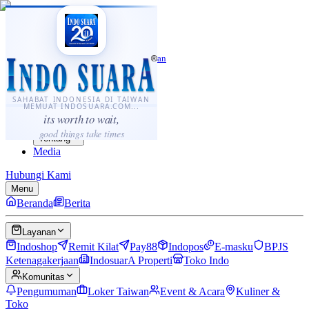
·
...
⌘K
ID
中文
Sahabat Indonesia di Taiwan
Berita
Layanan
SAHABAT INDONESIA DI TAIWAN
MEMUAT INDOSUARA.COM...
Komunitas
its worth to wait,
Panduan
good things take times
Tentang
Media
Hubungi Kami
Menu
Beranda
Berita
Layanan
Indoshop
Remit Kilat
Pay88
Indopos
E-masku
BPJS
Ketenagakerjaan
IndosuarA Properti
Toko Indo
Komunitas
Pengumuman
Loker Taiwan
Event & Acara
Kuliner &
Toko