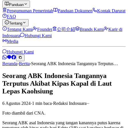
Panduan
Pengumuman Pemerintah
Panduan Dokumen
Kontak Darurat
FAQ
Tentang
Tentang Kami
Founder
公司介紹
Brands Kami
Karir di
Indosuara
Hubungi Kami
Media
Hubungi Kami
Beranda
›
Berita
›
Seorang ABK Indonesia Tangannya Terputus…
Seorang ABK Indonesia Tangannya
Terputus Akibat Kipas Kapal di Laut
Lepas Kaohsiung
6 Agustus 2024
·
1
min
baca
·
Redaksi Indosuara
·
·
Foto diambil dari CNA.
Seorang ABK asal Indonesia yang tangan kanannya putus karena
terpotong oleh kipas pada hari Sabtu (3/8) saat kapalnya berlayar di