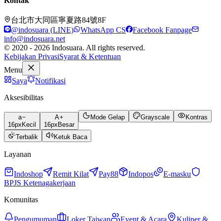
Kontak
台北市大同區寧夏路84號8F
@indosuara (LINE)
WhatsApp CS
Facebook Fanpage
info@indosuara.net
© 2020 - 2026 Indosuara. All rights reserved.
Kebijakan Privasi
Syarat & Ketentuan
Menu
Saya
Notifikasi
Aksesibilitas
a
A
Mode Gelap
Grayscale
Kontras
16
px
Kecil
16
px
Besar
Terbalik
Ketuk Baca
Layanan
Indoshop
Remit Kilat
Pay88
Indopos
E-masku
BPJS Ketenagakerjaan
Komunitas
Pengumuman
Loker Taiwan
Event & Acara
Kuliner &