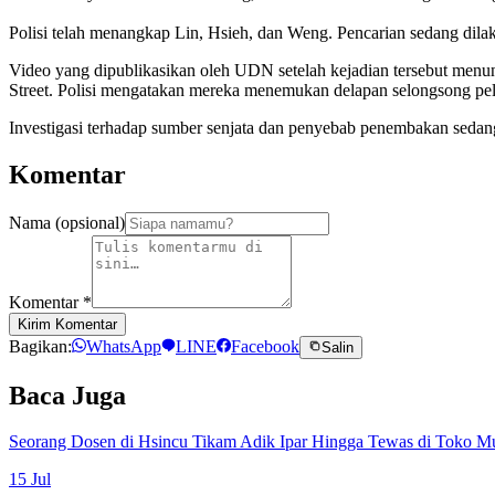
Polisi telah menangkap Lin, Hsieh, dan Weng. Pencarian sedang dila
Video yang dipublikasikan oleh UDN setelah kejadian tersebut menun
Street. Polisi mengatakan mereka menemukan delapan selongsong pelu
Investigasi terhadap sumber senjata dan penyebab penembakan sedan
Komentar
Nama (opsional)
Komentar
*
Kirim Komentar
Bagikan:
WhatsApp
LINE
Facebook
Salin
Baca Juga
Seorang Dosen di Hsincu Tikam Adik Ipar Hingga Tewas di Toko M
15 Jul