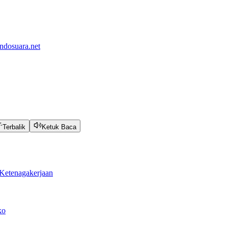
ndosuara.net
Terbalik
Ketuk Baca
Ketenagakerjaan
ko