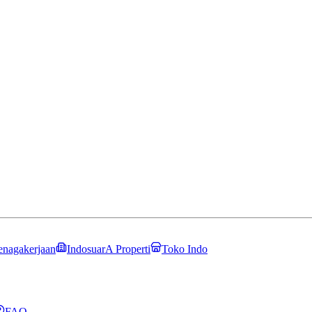
enagakerjaan
IndosuarA Properti
Toko Indo
FAQ