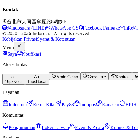
Kontak
台北市大同區寧夏路84號8F
@indosuara (LINE)
WhatsApp CS
Facebook Fanpage
info@i
© 2020 - 2026 Indosuara. All rights reserved.
Kebijakan Privasi
Syarat & Ketentuan
Menu
Saya
Notifikasi
Aksesibilitas
a
A
Mode Gelap
Grayscale
Kontras
16
px
Kecil
16
px
Besar
Layanan
Indoshop
Remit Kilat
Pay88
Indopos
E-masku
BPJS 
Komunitas
Pengumuman
Loker Taiwan
Event & Acara
Kuliner & To
Panduan