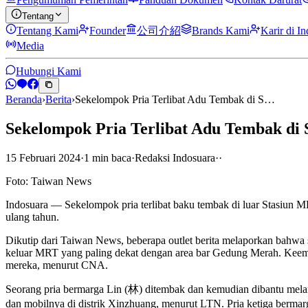
Tentang
Tentang Kami
Founder
公司介紹
Brands Kami
Karir di I
Media
Hubungi Kami
Beranda
›
Berita
›
Sekelompok Pria Terlibat Adu Tembak di S…
Sekelompok Pria Terlibat Adu Tembak di 
15 Februari 2024
·
1
min
baca
·
Redaksi Indosuara
·
·
Foto: Taiwan News
Indosuara — Sekelompok pria terlibat baku tembak di luar Stasiun 
ulang tahun.
Dikutip dari Taiwan News, beberapa outlet berita melaporkan bahwa s
keluar MRT yang paling dekat dengan area bar Gedung Merah. Keemp
mereka, menurut CNA.
Seorang pria bermarga Lin (林) ditembak dan kemudian dibantu melar
dan mobilnya di distrik Xinzhuang, menurut LTN. Pria ketiga berma