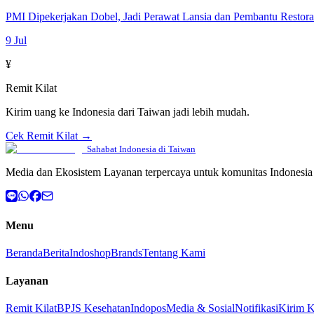
PMI Dipekerjakan Dobel, Jadi Perawat Lansia dan Pembantu Restor
9 Jul
¥
Remit Kilat
Kirim uang ke Indonesia dari Taiwan jadi lebih mudah.
Cek Remit Kilat →
Sahabat Indonesia di Taiwan
Media dan Ekosistem Layanan terpercaya untuk komunitas Indonesia 
Menu
Beranda
Berita
Indoshop
Brands
Tentang Kami
Layanan
Remit Kilat
BPJS Kesehatan
Indopos
Media & Sosial
Notifikasi
Kirim 