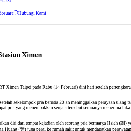
ndosuara
Hubungi Kami
Stasiun Ximen
MRT Ximen Taipei pada Rabu (14 Februari) dini hari setelah pertengk
etelah sekelompok pria berusia 20-an meninggalkan perayaan ulang tahun
at pria yang menembakkan senjata tersebut semuanya menerima luka 
ikan diri dari tempat kejadian oleh seorang pria bermarga Hsieh (謝)
rga Huang (黃) juga pergi ke rumah sakit untuk mendapatkan perawatan