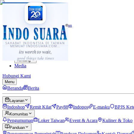
·
...
⌘K
ID
中文
Sahabat Indonesia di Taiwan
Berita
Layanan
SAHABAT INDONESIA DI TAIWAN
MEMUAT INDOSUARA.COM...
Komunitas
its worth to wait,
Panduan
good things take times
Tentang
Media
Hubungi Kami
Menu
Beranda
Berita
Layanan
Indoshop
Remit Kilat
Pay88
Indopos
E-masku
BPJS Ket
Komunitas
Pengumuman
Loker Taiwan
Event & Acara
Kuliner & Toko
Panduan
Pengumuman Pemerintah
Panduan Dokumen
Kontak Darurat