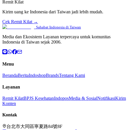
Remit Kilat
Kirim uang ke Indonesia dari Taiwan jadi lebih mudah.
Cek Remit Kilat →
Sahabat Indonesia di Taiwan
Media dan Ekosistem Layanan terpercaya untuk komunitas
Indonesia di Taiwan sejak 2006.
Menu
Beranda
Berita
Indoshop
Brands
Tentang Kami
Layanan
Remit Kilat
BPJS Kesehatan
Indopos
Media & Sosial
Notifikasi
Kirim
Konten
Kontak
台北市大同區寧夏路84號8F