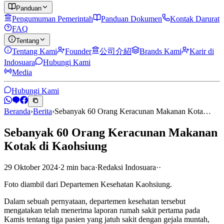
Panduan
Pengumuman Pemerintah
Panduan Dokumen
Kontak Darurat
FAQ
Tentang
Tentang Kami
Founder
公司介紹
Brands Kami
Karir di
Indosuara
Hubungi Kami
Media
Hubungi Kami
Beranda
›
Berita
›
Sebanyak 60 Orang Keracunan Makanan Kota…
Sebanyak 60 Orang Keracunan Makanan
Kotak di Kaohsiung
29 Oktober 2024
·
2
min
baca
·
Redaksi Indosuara
·
·
Foto diambil dari Departemen Kesehatan Kaohsiung.
Dalam sebuah pernyataan, departemen kesehatan tersebut
mengatakan telah menerima laporan rumah sakit pertama pada
Kamis tentang tiga pasien yang jatuh sakit dengan gejala muntah,