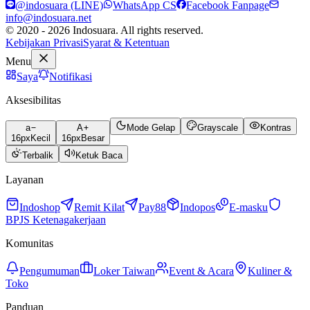
@indosuara (LINE)
WhatsApp CS
Facebook Fanpage
info@indosuara.net
© 2020 - 2026 Indosuara. All rights reserved.
Kebijakan Privasi
Syarat & Ketentuan
Menu
Saya
Notifikasi
Aksesibilitas
a
A
Mode Gelap
Grayscale
Kontras
16
px
Kecil
16
px
Besar
Terbalik
Ketuk Baca
Layanan
Indoshop
Remit Kilat
Pay88
Indopos
E-masku
BPJS Ketenagakerjaan
Komunitas
Pengumuman
Loker Taiwan
Event & Acara
Kuliner &
Toko
Panduan