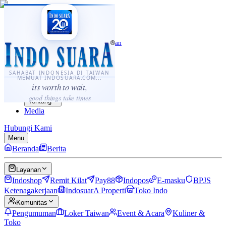
·
...
⌘K
ID
中文
Sahabat Indonesia di Taiwan
Berita
Layanan
SAHABAT INDONESIA DI TAIWAN
MEMUAT INDOSUARA.COM...
Komunitas
its worth to wait,
Panduan
good things take times
Tentang
Media
Hubungi Kami
Menu
Beranda
Berita
Layanan
Indoshop
Remit Kilat
Pay88
Indopos
E-masku
BPJS
Ketenagakerjaan
IndosuarA Properti
Toko Indo
Komunitas
Pengumuman
Loker Taiwan
Event & Acara
Kuliner &
Toko