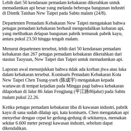
Lebih dari 50 kendaraan pemadam kebakaran dikerahkan untuk
memadamkan api besar yang melanda beberapa bangunan industri
di Distrik Taishan New Taipei pada Sabtu malam (24/8).
Departemen Pemadam Kebakaran New Taipei mengatakan bahwa
petugas pemadam kebakaran berhasil mengendalikan kobaran api,
yang melibatkan delapan bangunan pabrik termasuk pabrik kayu,
antara pukul 23.50 hingga tengah malam.
Menurut departemen tersebut, lebih dari 50 kendaraan pemadam
kebakaran dan 267 petugas pemadam kebakaran dikerahkan dari
stasiun Taoyuan, New Taipei dan Taipei untuk memadamkan api.
Laporan awal menunjukkan bahwa tidak ada korban jiwa atau luka
dalam kebakaran tersebut. Komisaris Pemadam Kebakaran Kota
New Taipei Chen Tsung-yueh (陈成宇) mengatakan kepada
wartawan di tempat kejadian pada Minggu pagi bahwa kebakaran
dilaporkan di Jalur 86 Jalan Fengjiang (平江路86jalur) pada Sabtu
malam pukul 22.26.
Ketika petugas pemadam kebakaran tiba di kawasan industri, pabrik
kayu di sana sudah dilalap api, kata komisaris. Chen mengatakan api
menyebar dengan cepat ke gedung-gedung di sekitarnya, memakan
sekitar 6.600 meter persegi kawasan industri, sebelum dapat
dikendalikan.