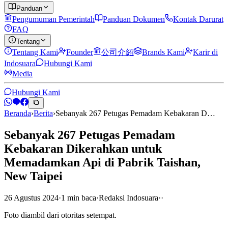
Panduan
Pengumuman Pemerintah
Panduan Dokumen
Kontak Darurat
FAQ
Tentang
Tentang Kami
Founder
公司介紹
Brands Kami
Karir di
Indosuara
Hubungi Kami
Media
Hubungi Kami
Beranda
›
Berita
›
Sebanyak 267 Petugas Pemadam Kebakaran D…
Sebanyak 267 Petugas Pemadam
Kebakaran Dikerahkan untuk
Memadamkan Api di Pabrik Taishan,
New Taipei
26 Agustus 2024
·
1
min
baca
·
Redaksi Indosuara
·
·
Foto diambil dari otoritas setempat.