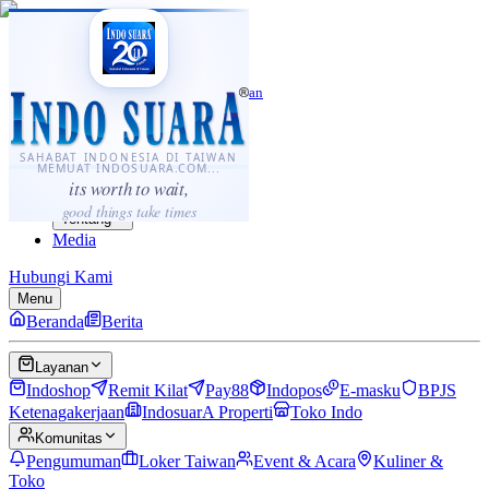
·
...
⌘K
ID
中文
Sahabat Indonesia di Taiwan
Berita
Layanan
SAHABAT INDONESIA DI TAIWAN
MEMUAT INDOSUARA.COM...
Komunitas
its worth to wait,
Panduan
good things take times
Tentang
Media
Hubungi Kami
Menu
Beranda
Berita
Layanan
Indoshop
Remit Kilat
Pay88
Indopos
E-masku
BPJS
Ketenagakerjaan
IndosuarA Properti
Toko Indo
Komunitas
Pengumuman
Loker Taiwan
Event & Acara
Kuliner &
Toko