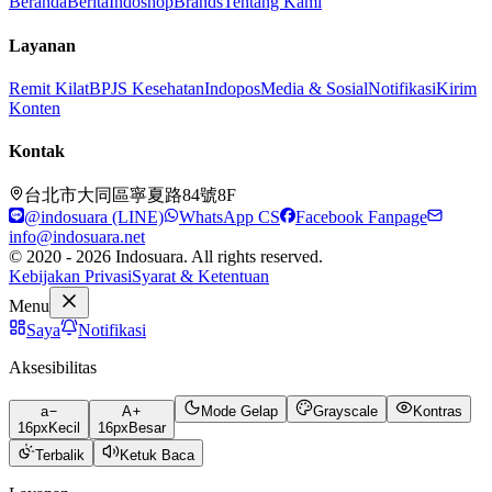
Beranda
Berita
Indoshop
Brands
Tentang Kami
Layanan
Remit Kilat
BPJS Kesehatan
Indopos
Media & Sosial
Notifikasi
Kirim
Konten
Kontak
台北市大同區寧夏路84號8F
@indosuara (LINE)
WhatsApp CS
Facebook Fanpage
info@indosuara.net
© 2020 - 2026 Indosuara. All rights reserved.
Kebijakan Privasi
Syarat & Ketentuan
Menu
Saya
Notifikasi
Aksesibilitas
a
A
Mode Gelap
Grayscale
Kontras
16
px
Kecil
16
px
Besar
Terbalik
Ketuk Baca