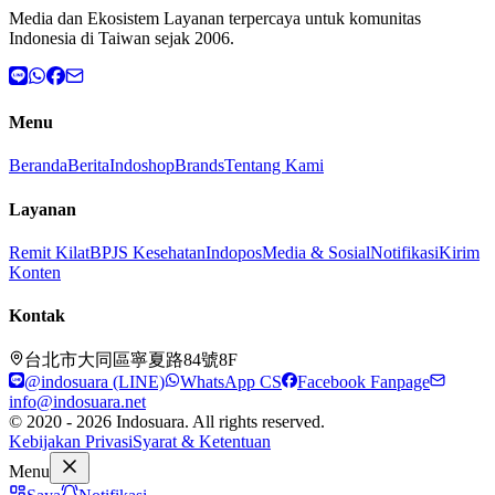
Media dan Ekosistem Layanan terpercaya untuk komunitas
Indonesia di Taiwan sejak 2006.
Menu
Beranda
Berita
Indoshop
Brands
Tentang Kami
Layanan
Remit Kilat
BPJS Kesehatan
Indopos
Media & Sosial
Notifikasi
Kirim
Konten
Kontak
台北市大同區寧夏路84號8F
@indosuara (LINE)
WhatsApp CS
Facebook Fanpage
info@indosuara.net
© 2020 - 2026 Indosuara. All rights reserved.
Kebijakan Privasi
Syarat & Ketentuan
Menu