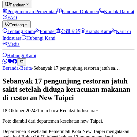
Panduan
Pengumuman Pemerintah
Panduan Dokumen
Kontak Darurat
FAQ
Tentang
Tentang Kami
Founder
公司介紹
Brands Kami
Karir di
Indosuara
Hubungi Kami
Media
Hubungi Kami
Beranda
›
Berita
›
Sebanyak 17 pengunjung restoran jatuh sa…
Sebanyak 17 pengunjung restoran jatuh
sakit setelah diduga keracunan makanan
di restoran New Taipei
18 Oktober 2024
·
1
min
baca
·
Redaksi Indosuara
·
·
Foto diambil dari departemen kesehatan new Taipei.
Departemen Kesehatan Pemerintah Kota New Taipei mengatakan
pada hari Rabu (16 Oktober) bahwa 17 orang mengalami