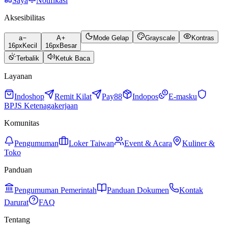
Saya
Notifikasi
Aksesibilitas
a
A
Mode Gelap
Grayscale
Kontras
16
px
Kecil
16
px
Besar
Terbalik
Ketuk Baca
Layanan
Indoshop
Remit Kilat
Pay88
Indopos
E-masku
BPJS Ketenagakerjaan
Komunitas
Pengumuman
Loker Taiwan
Event & Acara
Kuliner &
Toko
Panduan
Pengumuman Pemerintah
Panduan Dokumen
Kontak
Darurat
FAQ
Tentang