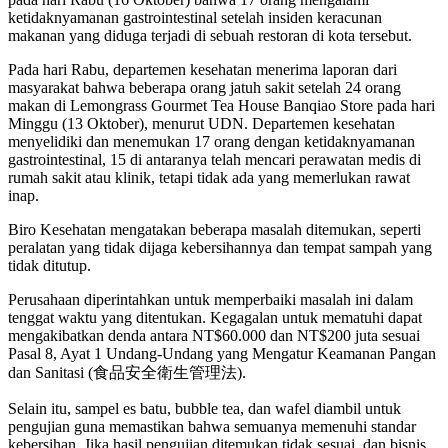
ketidaknyamanan gastrointestinal setelah insiden keracunan
makanan yang diduga terjadi di sebuah restoran di kota tersebut.
Pada hari Rabu, departemen kesehatan menerima laporan dari
masyarakat bahwa beberapa orang jatuh sakit setelah 24 orang
makan di Lemongrass Gourmet Tea House Banqiao Store pada hari
Minggu (13 Oktober), menurut UDN. Departemen kesehatan
menyelidiki dan menemukan 17 orang dengan ketidaknyamanan
gastrointestinal, 15 di antaranya telah mencari perawatan medis di
rumah sakit atau klinik, tetapi tidak ada yang memerlukan rawat
inap.
Biro Kesehatan mengatakan beberapa masalah ditemukan, seperti
peralatan yang tidak dijaga kebersihannya dan tempat sampah yang
tidak ditutup.
Perusahaan diperintahkan untuk memperbaiki masalah ini dalam
tenggat waktu yang ditentukan. Kegagalan untuk mematuhi dapat
mengakibatkan denda antara NT$60.000 dan NT$200 juta sesuai
Pasal 8, Ayat 1 Undang-Undang yang Mengatur Keamanan Pangan
dan Sanitasi (食品安全衛生管理法).
Selain itu, sampel es batu, bubble tea, dan wafel diambil untuk
pengujian guna memastikan bahwa semuanya memenuhi standar
kebersihan. Jika hasil pengujian ditemukan tidak sesuai, dan bisnis