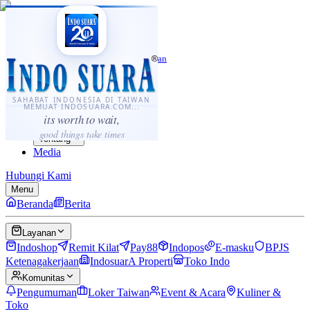
·
...
⌘K
ID
中文
Sahabat Indonesia di Taiwan
Berita
Layanan
SAHABAT INDONESIA DI TAIWAN
MEMUAT INDOSUARA.COM...
Komunitas
its worth to wait,
Panduan
good things take times
Tentang
Media
Hubungi Kami
Menu
Beranda
Berita
Layanan
Indoshop
Remit Kilat
Pay88
Indopos
E-masku
BPJS
Ketenagakerjaan
IndosuarA Properti
Toko Indo
Komunitas
Pengumuman
Loker Taiwan
Event & Acara
Kuliner &
Toko