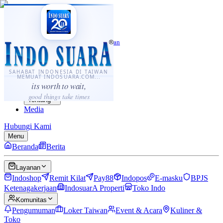
·
...
⌘K
ID
中文
Sahabat Indonesia di Taiwan
Berita
Layanan
SAHABAT INDONESIA DI TAIWAN
MEMUAT INDOSUARA.COM...
Komunitas
its worth to wait,
Panduan
good things take times
Tentang
Media
Hubungi Kami
Menu
Beranda
Berita
Layanan
Indoshop
Remit Kilat
Pay88
Indopos
E-masku
BPJS
Ketenagakerjaan
IndosuarA Properti
Toko Indo
Komunitas
Pengumuman
Loker Taiwan
Event & Acara
Kuliner &
Toko