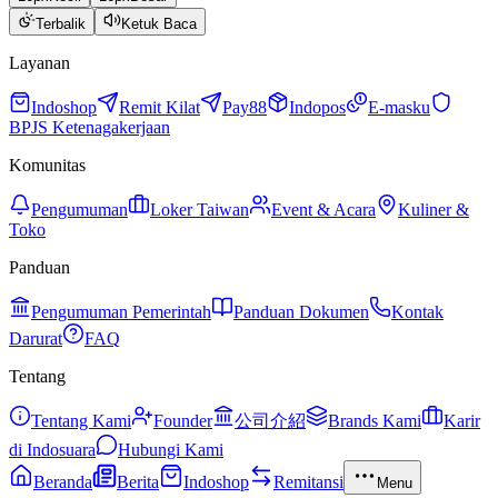
Terbalik
Ketuk Baca
Layanan
Indoshop
Remit Kilat
Pay88
Indopos
E-masku
BPJS Ketenagakerjaan
Komunitas
Pengumuman
Loker Taiwan
Event & Acara
Kuliner &
Toko
Panduan
Pengumuman Pemerintah
Panduan Dokumen
Kontak
Darurat
FAQ
Tentang
Tentang Kami
Founder
公司介紹
Brands Kami
Karir
di Indosuara
Hubungi Kami
Beranda
Berita
Indoshop
Remitansi
Menu