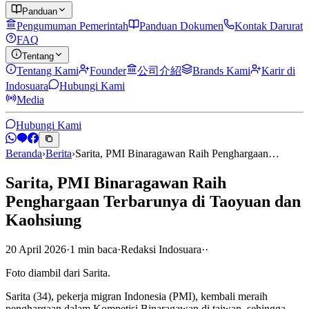
Panduan
Pengumuman Pemerintah
Panduan Dokumen
Kontak Darurat
FAQ
Tentang
Tentang Kami
Founder
公司介紹
Brands Kami
Karir di
Indosuara
Hubungi Kami
Media
Hubungi Kami
Beranda
›
Berita
›
Sarita, PMI Binaragawan Raih Penghargaan…
Sarita, PMI Binaragawan Raih
Penghargaan Terbarunya di Taoyuan dan
Kaohsiung
20 April 2026
·
1
min
baca
·
Redaksi Indosuara
·
·
Foto diambil dari Sarita.
Sarita (34), pekerja migran Indonesia (PMI), kembali meraih
penghargaan dalam Kompetisi Binaragawan di taiwan, sehingga