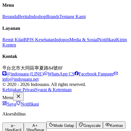
Menu
Beranda
Berita
Indoshop
Brands
Tentang Kami
Layanan
Remit Kilat
BPJS Kesehatan
Indopos
Media & Sosial
Notifikasi
Kirim
Konten
Kontak
台北市大同區寧夏路84號8F
@indosuara (LINE)
WhatsApp CS
Facebook Fanpage
info@indosuara.net
© 2020 - 2026 Indosuara. All rights reserved.
Kebijakan Privasi
Syarat & Ketentuan
Menu
Saya
Notifikasi
Aksesibilitas
a
A
Mode Gelap
Grayscale
Kontras
16
px
Kecil
16
px
Besar