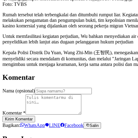
Foto: TVBS
Rumah tersebut telah terbengkalai dan ditumbuhi rumput liar. Kegiata
melakukan pengamatan dan pengumpulan bukti, tim kepolisian menil
kasino komersial yang dijalankan oleh seorang pekerja migran Vietna
Untuk memfasilitasi kegiatan perjudian, Wu bahkan menyediakan air d
penyelidikan lebih lanjut atas dugaan pelanggaran hukum perjudian
Kepala Polisi Distrik Da Yuan, Wang Zhi-Min (王智民), menegaskan ba
menyelidiki secara mendalam di komunitas, dan melalui "Jaringan La
mengimbau untuk menjaga keamanan, kerja sama antara polisi dan m
Komentar
Nama (opsional)
Komentar
*
Kirim Komentar
Bagikan:
WhatsApp
LINE
Facebook
Salin