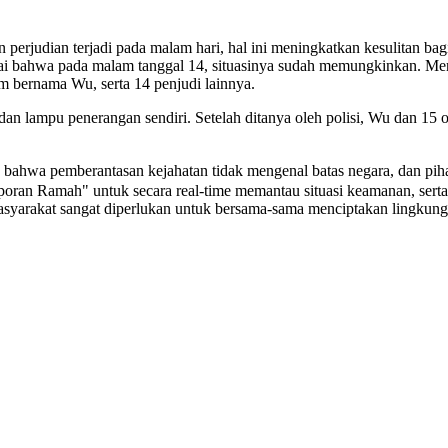
n perjudian terjadi pada malam hari, hal ini meningkatkan kesulitan bag
ai bahwa pada malam tanggal 14, situasinya sudah memungkinkan. Me
m bernama Wu, serta 14 penjudi lainnya.
an lampu penerangan sendiri. Setelah ditanya oleh polisi, Wu dan 15 
hwa pemberantasan kejahatan tidak mengenal batas negara, dan piha
poran Ramah" untuk secara real-time memantau situasi keamanan, sert
asyarakat sangat diperlukan untuk bersama-sama menciptakan lingkun