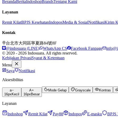
Beranda
Berita
Indoshop
Brands
Tentang Kami
Layanan
Remit Kilat
BPJS Kesehatan
Indopos
Media & Sosial
Notifikasi
Kirim 
Kontak
台北市大同區寧夏路84號8F
@indosuara (LINE)
WhatsApp CS
Facebook Fanpage
info@i
© 2020 - 2026 Indosuara. All rights reserved.
Kebijakan Privasi
Syarat & Ketentuan
Menu
Saya
Notifikasi
Aksesibilitas
a
A
Mode Gelap
Grayscale
Kontras
16
px
Kecil
16
px
Besar
Layanan
Indoshop
Remit Kilat
Pay88
Indopos
E-masku
BPJS 