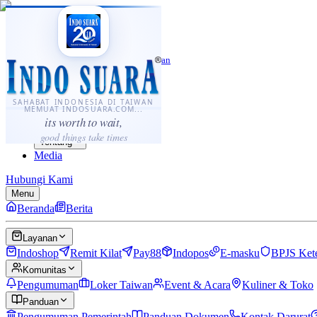
·
...
⌘K
ID
中文
Sahabat Indonesia di Taiwan
Berita
Layanan
SAHABAT INDONESIA DI TAIWAN
MEMUAT INDOSUARA.COM...
Komunitas
its worth to wait,
Panduan
good things take times
Tentang
Media
Hubungi Kami
Menu
Beranda
Berita
Layanan
Indoshop
Remit Kilat
Pay88
Indopos
E-masku
BPJS Ket
Komunitas
Pengumuman
Loker Taiwan
Event & Acara
Kuliner & Toko
Panduan
Pengumuman Pemerintah
Panduan Dokumen
Kontak Darurat