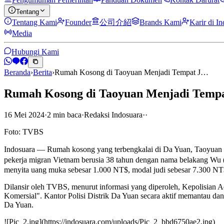
Tentang
Tentang Kami
Founder
公司介紹
Brands Kami
Karir di I
Media
Hubungi Kami
Beranda
›
Berita
›
Rumah Kosong di Taoyuan Menjadi Tempat J…
Rumah Kosong di Taoyuan Menjadi Tempa
16 Mei 2024
·
2
min
baca
·
Redaksi Indosuara
·
·
Foto: TVBS
Indosuara — Rumah kosong yang terbengkalai di Da Yuan, Taoyuan 
pekerja migran Vietnam berusia 38 tahun dengan nama belakang Wu (武
menyita uang muka sebesar 1.000 NT$, modal judi sebesar 7.300 NT$, 
Dilansir oleh TVBS, menurut informasi yang diperoleh, Kepolisian 
Komersial". Kantor Polisi Distrik Da Yuan secara aktif memantau dan
Da Yuan.
![Pic_2.jpg](https://indosuara.com/uploads/Pic_2_bbd6750ae2.jpg)