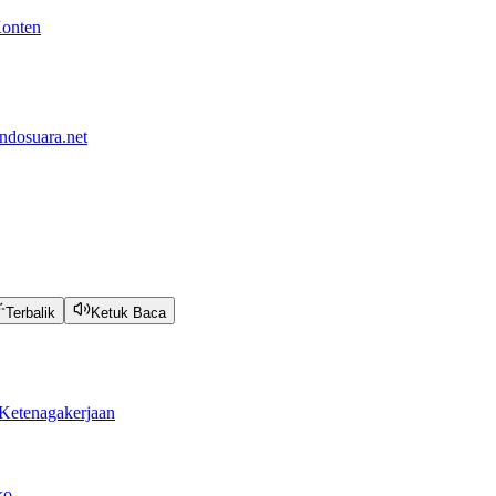
Konten
ndosuara.net
Terbalik
Ketuk Baca
Ketenagakerjaan
ko