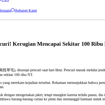
ndosuara
Hubungi Kami
ncuri! Kerugian Mencapai Sekitar 100 Rib
草屯), disusupi pencuri saat hari libur. Pencuri masuk melalui jendel
n sekitar 100 ribu NT.
gawas yang merekam kejadian tersebut. Rekaman menunjukkan bahwa p
an.
k dengan mengenakan jaket, tetapi mungkin karena terlalu panas, dia
membawa barang-barang curian ke pintu dan memanggil bantuan untuk m