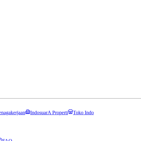
enagakerjaan
IndosuarA Properti
Toko Indo
FAQ