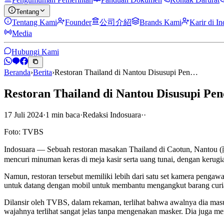
Tentang
Tentang Kami
Founder
公司介紹
Brands Kami
Karir di I
Media
Hubungi Kami
Beranda
›
Berita
›
Restoran Thailand di Nantou Disusupi Pen…
Restoran Thailand di Nantou Disusupi Pe
17 Juli 2024
·
1
min
baca
·
Redaksi Indosuara
·
·
Foto: TVBS
Indosuara — Sebuah restoran masakan Thailand di Caotun, Nantou (南投
mencuri minuman keras di meja kasir serta uang tunai, dengan kerugia
Namun, restoran tersebut memiliki lebih dari satu set kamera pen
untuk datang dengan mobil untuk membantu mengangkut barang curi
Dilansir oleh TVBS, dalam rekaman, terlihat bahwa awalnya dia masu
wajahnya terlihat sangat jelas tanpa mengenakan masker. Dia juga 