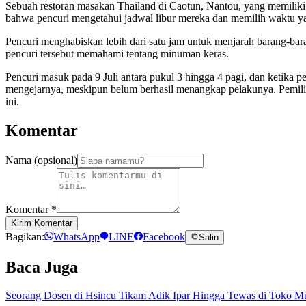
Sebuah restoran masakan Thailand di Caotun, Nantou, yang memiliki c
bahwa pencuri mengetahui jadwal libur mereka dan memilih waktu ya
Pencuri menghabiskan lebih dari satu jam untuk menjarah barang-ba
pencuri tersebut memahami tentang minuman keras.
Pencuri masuk pada 9 Juli antara pukul 3 hingga 4 pagi, dan ketika 
mengejarnya, meskipun belum berhasil menangkap pelakunya. Pemili
ini.
Komentar
Nama (opsional)
Komentar
*
Kirim Komentar
Bagikan:
WhatsApp
LINE
Facebook
Salin
Baca Juga
Seorang Dosen di Hsincu Tikam Adik Ipar Hingga Tewas di Toko M