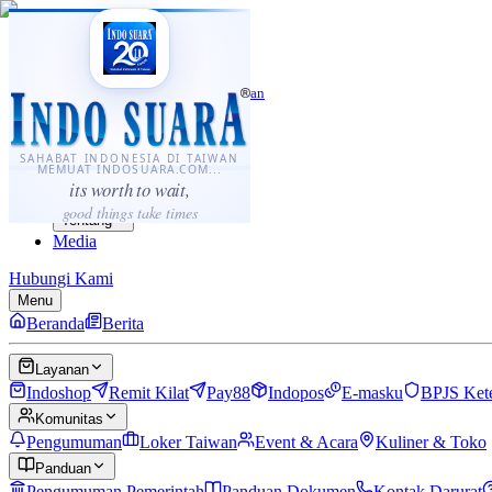
·
...
⌘K
ID
中文
Sahabat Indonesia di Taiwan
Berita
Layanan
SAHABAT INDONESIA DI TAIWAN
MEMUAT INDOSUARA.COM...
Komunitas
its worth to wait,
Panduan
good things take times
Tentang
Media
Hubungi Kami
Menu
Beranda
Berita
Layanan
Indoshop
Remit Kilat
Pay88
Indopos
E-masku
BPJS Ket
Komunitas
Pengumuman
Loker Taiwan
Event & Acara
Kuliner & Toko
Panduan
Pengumuman Pemerintah
Panduan Dokumen
Kontak Darurat