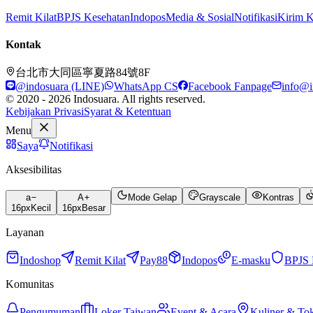
Remit Kilat
BPJS Kesehatan
Indopos
Media & Sosial
Notifikasi
Kirim 
Kontak
台北市大同區寧夏路84號8F
@indosuara (LINE)
WhatsApp CS
Facebook Fanpage
info@i
© 2020 - 2026 Indosuara. All rights reserved.
Kebijakan Privasi
Syarat & Ketentuan
Menu
Saya
Notifikasi
Aksesibilitas
a
A
Mode Gelap
Grayscale
Kontras
16
px
Kecil
16
px
Besar
Layanan
Indoshop
Remit Kilat
Pay88
Indopos
E-masku
BPJS 
Komunitas
Pengumuman
Loker Taiwan
Event & Acara
Kuliner & To