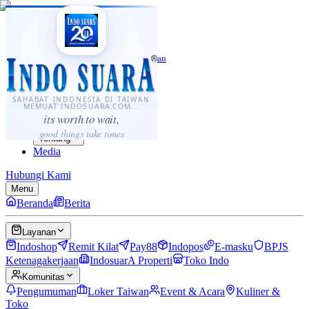
·
...
⌘K
ID
中文
Sahabat Indonesia di Taiwan
Berita
Layanan
SAHABAT INDONESIA DI TAIWAN
MEMUAT INDOSUARA.COM...
Komunitas
its worth to wait,
Panduan
good things take times
Tentang
Media
Hubungi Kami
Menu
Beranda
Berita
Layanan
Indoshop
Remit Kilat
Pay88
Indopos
E-masku
BPJS
Ketenagakerjaan
IndosuarA Properti
Toko Indo
Komunitas
Pengumuman
Loker Taiwan
Event & Acara
Kuliner &
Toko