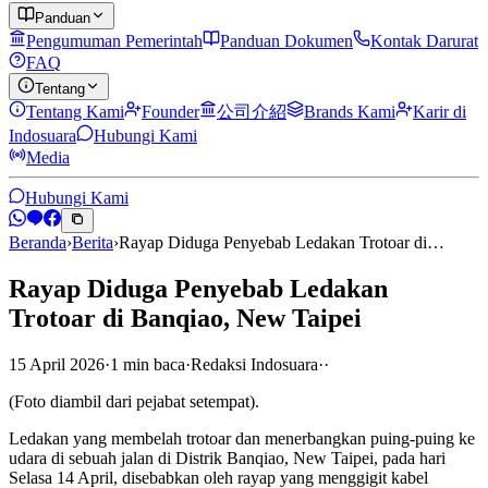
Panduan
Pengumuman Pemerintah
Panduan Dokumen
Kontak Darurat
FAQ
Tentang
Tentang Kami
Founder
公司介紹
Brands Kami
Karir di
Indosuara
Hubungi Kami
Media
Hubungi Kami
Beranda
›
Berita
›
Rayap Diduga Penyebab Ledakan Trotoar di…
Rayap Diduga Penyebab Ledakan
Trotoar di Banqiao, New Taipei
15 April 2026
·
1
min
baca
·
Redaksi Indosuara
·
·
(Foto diambil dari pejabat setempat).
Ledakan yang membelah trotoar dan menerbangkan puing-puing ke
udara di sebuah jalan di Distrik Banqiao, New Taipei, pada hari
Selasa 14 April, disebabkan oleh rayap yang menggigit kabel