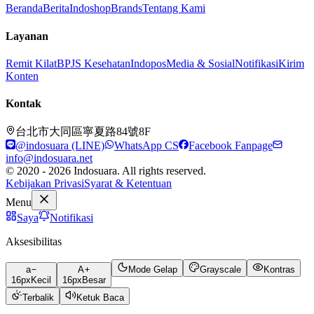
Beranda
Berita
Indoshop
Brands
Tentang Kami
Layanan
Remit Kilat
BPJS Kesehatan
Indopos
Media & Sosial
Notifikasi
Kirim
Konten
Kontak
台北市大同區寧夏路84號8F
@indosuara (LINE)
WhatsApp CS
Facebook Fanpage
info@indosuara.net
© 2020 - 2026 Indosuara. All rights reserved.
Kebijakan Privasi
Syarat & Ketentuan
Menu
Saya
Notifikasi
Aksesibilitas
a
A
Mode Gelap
Grayscale
Kontras
16
px
Kecil
16
px
Besar
Terbalik
Ketuk Baca