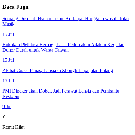
Baca Juga
Seorang Dosen di Hsincu Tikam Adik Ipar Hingga Tewas di Toko
Musik
15 Jul
Buktikan PMI bisa Berbagi, UTT Peduli akan Adakan Kegiatan
Donor Darah untuk Warga Taiwan
15 Jul
Akibat Cuaca Panas, Lansia di Zhongli Lupa jalan Pulang
15 Jul
PMI Dipekerjakan Dobel, Jadi Perawat Lansia dan Pembantu
Restoran
9 Jul
¥
Remit Kilat