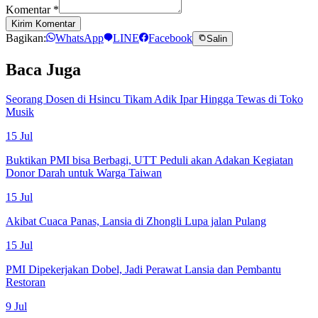
Komentar
*
Kirim Komentar
Bagikan:
WhatsApp
LINE
Facebook
Salin
Baca Juga
Seorang Dosen di Hsincu Tikam Adik Ipar Hingga Tewas di Toko
Musik
15 Jul
Buktikan PMI bisa Berbagi, UTT Peduli akan Adakan Kegiatan
Donor Darah untuk Warga Taiwan
15 Jul
Akibat Cuaca Panas, Lansia di Zhongli Lupa jalan Pulang
15 Jul
PMI Dipekerjakan Dobel, Jadi Perawat Lansia dan Pembantu
Restoran
9 Jul