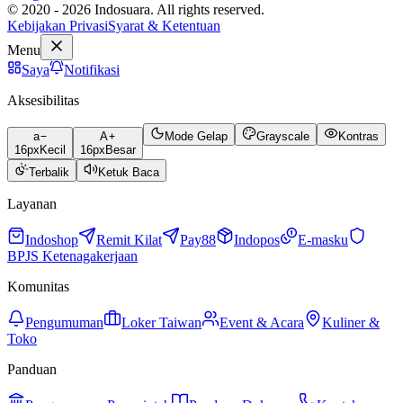
© 2020 - 2026 Indosuara. All rights reserved.
Kebijakan Privasi
Syarat & Ketentuan
Menu
Saya
Notifikasi
Aksesibilitas
a
A
Mode Gelap
Grayscale
Kontras
16
px
Kecil
16
px
Besar
Terbalik
Ketuk Baca
Layanan
Indoshop
Remit Kilat
Pay88
Indopos
E-masku
BPJS Ketenagakerjaan
Komunitas
Pengumuman
Loker Taiwan
Event & Acara
Kuliner &
Toko
Panduan