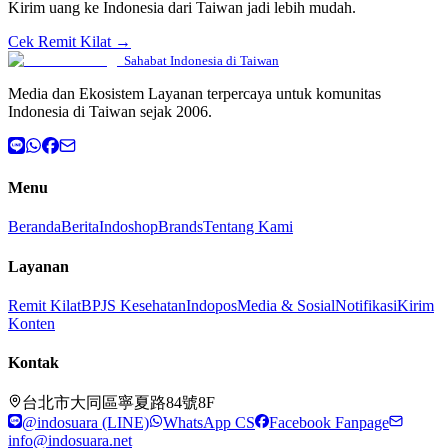
Kirim uang ke Indonesia dari Taiwan jadi lebih mudah.
Cek Remit Kilat →
Sahabat Indonesia di Taiwan
Media dan Ekosistem Layanan terpercaya untuk komunitas
Indonesia di Taiwan sejak 2006.
Menu
Beranda
Berita
Indoshop
Brands
Tentang Kami
Layanan
Remit Kilat
BPJS Kesehatan
Indopos
Media & Sosial
Notifikasi
Kirim
Konten
Kontak
台北市大同區寧夏路84號8F
@indosuara (LINE)
WhatsApp CS
Facebook Fanpage
info@indosuara.net