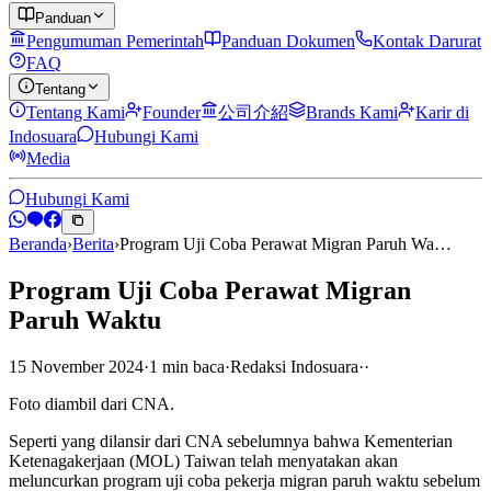
Panduan
Pengumuman Pemerintah
Panduan Dokumen
Kontak Darurat
FAQ
Tentang
Tentang Kami
Founder
公司介紹
Brands Kami
Karir di
Indosuara
Hubungi Kami
Media
Hubungi Kami
Beranda
›
Berita
›
Program Uji Coba Perawat Migran Paruh Wa…
Program Uji Coba Perawat Migran
Paruh Waktu
15 November 2024
·
1
min
baca
·
Redaksi Indosuara
·
·
Foto diambil dari CNA.
Seperti yang dilansir dari CNA sebelumnya bahwa Kementerian
Ketenagakerjaan (MOL) Taiwan telah menyatakan akan
meluncurkan program uji coba pekerja migran paruh waktu sebelum