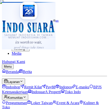
·
...
⌘K
ID
中文
Sahabat Indonesia di Taiwan
Berita
Layanan
SAHABAT INDONESIA DI TAIWAN
MEMUAT INDOSUARA.COM...
Komunitas
its worth to wait,
Panduan
good things take times
Tentang
Media
Hubungi Kami
Menu
Beranda
Berita
Layanan
Indoshop
Remit Kilat
Pay88
Indopos
E-masku
BPJS
Ketenagakerjaan
IndosuarA Properti
Toko Indo
Komunitas
Pengumuman
Loker Taiwan
Event & Acara
Kuliner &
Toko