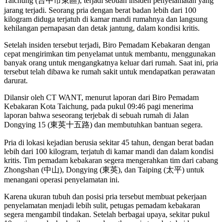
Taichung (台中市東區), terjadi sebuah insiden penyelamatan yang
jarang terjadi. Seorang pria dengan berat badan lebih dari 100
kilogram diduga terjatuh di kamar mandi rumahnya dan langsung
kehilangan pernapasan dan detak jantung, dalam kondisi kritis.
Setelah insiden tersebut terjadi, Biro Pemadam Kebakaran dengan
cepat mengirimkan tim penyelamat untuk membantu, menggunakan
banyak orang untuk mengangkatnya keluar dari rumah. Saat ini, pria
tersebut telah dibawa ke rumah sakit untuk mendapatkan perawatan
darurat.
Dilansir oleh CT WANT, menurut laporan dari Biro Pemadam
Kebakaran Kota Taichung, pada pukul 09:46 pagi menerima
laporan bahwa seseorang terjebak di sebuah rumah di Jalan
Dongying 15 (東英十五路) dan membutuhkan bantuan segera.
Pria di lokasi kejadian berusia sekitar 45 tahun, dengan berat badan
lebih dari 100 kilogram, terjatuh di kamar mandi dan dalam kondisi
kritis. Tim pemadam kebakaran segera mengerahkan tim dari cabang
Zhongshan (中山), Dongying (東英), dan Taiping (太平) untuk
menangani operasi penyelamatan ini.
Karena ukuran tubuh dan posisi pria tersebut membuat pekerjaan
penyelamatan menjadi lebih sulit, petugas pemadam kebakaran
segera mengambil tindakan. Setelah berbagai upaya, sekitar pukul