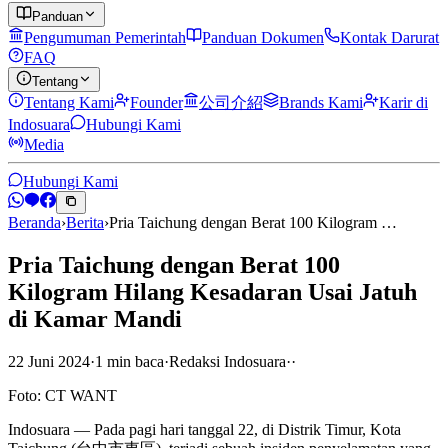
Panduan
Pengumuman Pemerintah
Panduan Dokumen
Kontak Darurat
FAQ
Tentang
Tentang Kami
Founder
公司介紹
Brands Kami
Karir di
Indosuara
Hubungi Kami
Media
Hubungi Kami
Beranda
›
Berita
›
Pria Taichung dengan Berat 100 Kilogram …
Pria Taichung dengan Berat 100
Kilogram Hilang Kesadaran Usai Jatuh
di Kamar Mandi
22 Juni 2024
·
1
min
baca
·
Redaksi Indosuara
·
·
Foto: CT WANT
Indosuara — Pada pagi hari tanggal 22, di Distrik Timur, Kota