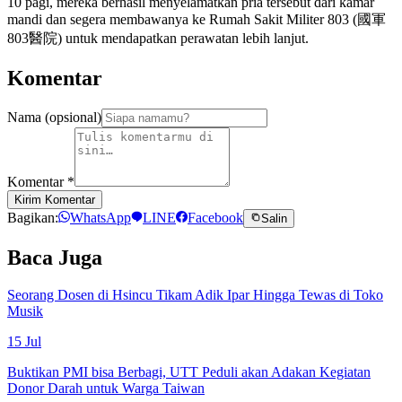
10 pagi, mereka berhasil menyelamatkan pria tersebut dari kamar
mandi dan segera membawanya ke Rumah Sakit Militer 803 (國軍
803醫院) untuk mendapatkan perawatan lebih lanjut.
Komentar
Nama (opsional)
Komentar
*
Kirim Komentar
Bagikan:
WhatsApp
LINE
Facebook
Salin
Baca Juga
Seorang Dosen di Hsincu Tikam Adik Ipar Hingga Tewas di Toko
Musik
15 Jul
Buktikan PMI bisa Berbagi, UTT Peduli akan Adakan Kegiatan
Donor Darah untuk Warga Taiwan