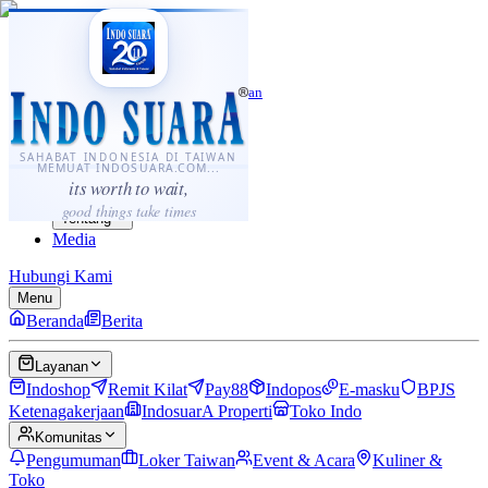
·
...
⌘K
ID
中文
Sahabat Indonesia di Taiwan
Berita
Layanan
SAHABAT INDONESIA DI TAIWAN
MEMUAT INDOSUARA.COM...
Komunitas
its worth to wait,
Panduan
good things take times
Tentang
Media
Hubungi Kami
Menu
Beranda
Berita
Layanan
Indoshop
Remit Kilat
Pay88
Indopos
E-masku
BPJS
Ketenagakerjaan
IndosuarA Properti
Toko Indo
Komunitas
Pengumuman
Loker Taiwan
Event & Acara
Kuliner &
Toko