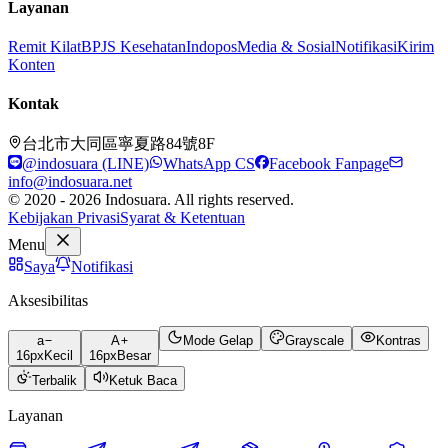
Layanan
Remit Kilat
BPJS Kesehatan
Indopos
Media & Sosial
Notifikasi
Kirim
Konten
Kontak
台北市大同區寧夏路84號8F
@indosuara (LINE)
WhatsApp CS
Facebook Fanpage
info@indosuara.net
© 2020 - 2026 Indosuara. All rights reserved.
Kebijakan Privasi
Syarat & Ketentuan
Menu
Saya
Notifikasi
Aksesibilitas
a
A
Mode Gelap
Grayscale
Kontras
16
px
Kecil
16
px
Besar
Terbalik
Ketuk Baca
Layanan