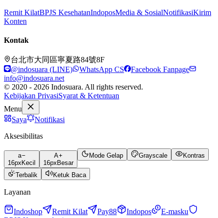
Remit Kilat
BPJS Kesehatan
Indopos
Media & Sosial
Notifikasi
Kirim
Konten
Kontak
台北市大同區寧夏路84號8F
@indosuara (LINE)
WhatsApp CS
Facebook Fanpage
info@indosuara.net
© 2020 - 2026 Indosuara. All rights reserved.
Kebijakan Privasi
Syarat & Ketentuan
Menu
Saya
Notifikasi
Aksesibilitas
a
A
Mode Gelap
Grayscale
Kontras
16
px
Kecil
16
px
Besar
Terbalik
Ketuk Baca
Layanan
Indoshop
Remit Kilat
Pay88
Indopos
E-masku