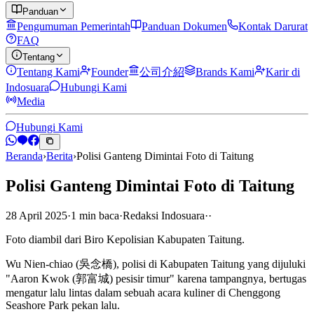
Panduan
Pengumuman Pemerintah
Panduan Dokumen
Kontak Darurat
FAQ
Tentang
Tentang Kami
Founder
公司介紹
Brands Kami
Karir di
Indosuara
Hubungi Kami
Media
Hubungi Kami
Beranda
›
Berita
›
Polisi Ganteng Dimintai Foto di Taitung
Polisi Ganteng Dimintai Foto di Taitung
28 April 2025
·
1
min
baca
·
Redaksi Indosuara
·
·
Foto diambil dari Biro Kepolisian Kabupaten Taitung.
Wu Nien-chiao (吳念橋), polisi di Kabupaten Taitung yang dijuluki
"Aaron Kwok (郭富城) pesisir timur" karena tampangnya, bertugas
mengatur lalu lintas dalam sebuah acara kuliner di Chenggong
Seashore Park pekan lalu.