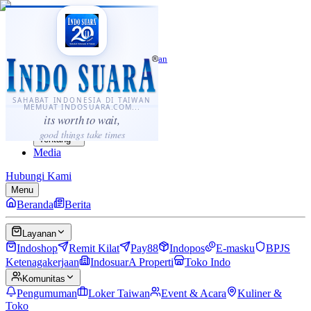
·
...
⌘K
ID
中文
Sahabat Indonesia di Taiwan
Berita
Layanan
SAHABAT INDONESIA DI TAIWAN
MEMUAT INDOSUARA.COM...
Komunitas
its worth to wait,
Panduan
good things take times
Tentang
Media
Hubungi Kami
Menu
Beranda
Berita
Layanan
Indoshop
Remit Kilat
Pay88
Indopos
E-masku
BPJS
Ketenagakerjaan
IndosuarA Properti
Toko Indo
Komunitas
Pengumuman
Loker Taiwan
Event & Acara
Kuliner &
Toko