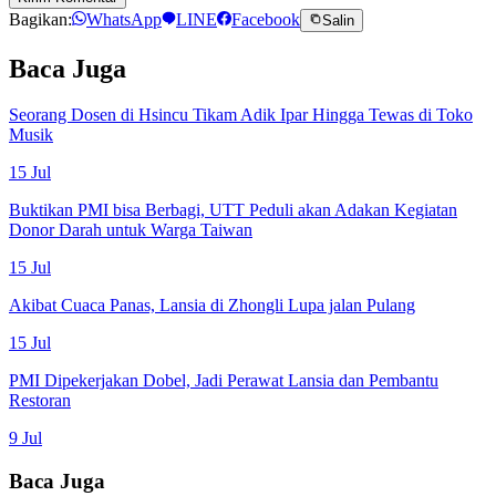
Bagikan:
WhatsApp
LINE
Facebook
Salin
Baca Juga
Seorang Dosen di Hsincu Tikam Adik Ipar Hingga Tewas di Toko
Musik
15 Jul
Buktikan PMI bisa Berbagi, UTT Peduli akan Adakan Kegiatan
Donor Darah untuk Warga Taiwan
15 Jul
Akibat Cuaca Panas, Lansia di Zhongli Lupa jalan Pulang
15 Jul
PMI Dipekerjakan Dobel, Jadi Perawat Lansia dan Pembantu
Restoran
9 Jul
Baca Juga