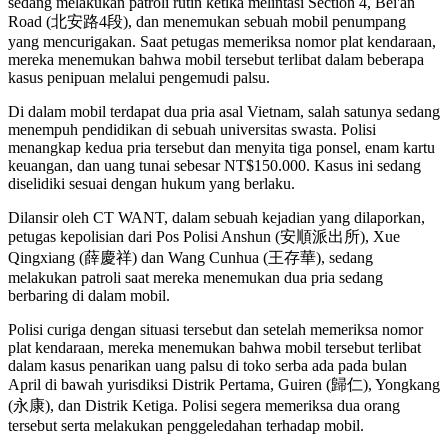
sedang melakukan patroli rutin ketika melintasi Section 4, Bei'an
Road (北安路4段), dan menemukan sebuah mobil penumpang
yang mencurigakan. Saat petugas memeriksa nomor plat kendaraan,
mereka menemukan bahwa mobil tersebut terlibat dalam beberapa
kasus penipuan melalui pengemudi palsu.
Di dalam mobil terdapat dua pria asal Vietnam, salah satunya sedang
menempuh pendidikan di sebuah universitas swasta. Polisi
menangkap kedua pria tersebut dan menyita tiga ponsel, enam kartu
keuangan, dan uang tunai sebesar NT$150.000. Kasus ini sedang
diselidiki sesuai dengan hukum yang berlaku.
Dilansir oleh CT WANT, dalam sebuah kejadian yang dilaporkan,
petugas kepolisian dari Pos Polisi Anshun (安順派出所), Xue
Qingxiang (薛慶祥) dan Wang Cunhua (王存華), sedang
melakukan patroli saat mereka menemukan dua pria sedang
berbaring di dalam mobil.
Polisi curiga dengan situasi tersebut dan setelah memeriksa nomor
plat kendaraan, mereka menemukan bahwa mobil tersebut terlibat
dalam kasus penarikan uang palsu di toko serba ada pada bulan
April di bawah yurisdiksi Distrik Pertama, Guiren (歸仁), Yongkang
(永康), dan Distrik Ketiga. Polisi segera memeriksa dua orang
tersebut serta melakukan penggeledahan terhadap mobil.