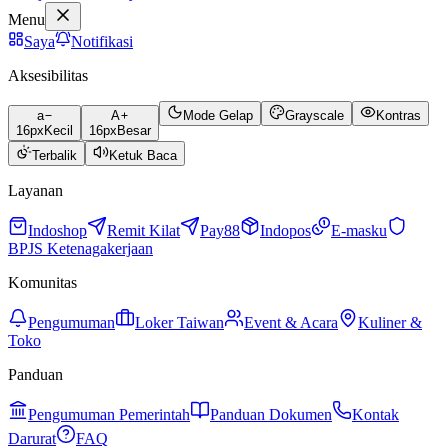
Menu
Saya
Notifikasi
Aksesibilitas
a
A
Mode Gelap
Grayscale
Kontras
16
px
Kecil
16
px
Besar
Terbalik
Ketuk Baca
Layanan
Indoshop
Remit Kilat
Pay88
Indopos
E-masku
BPJS Ketenagakerjaan
Komunitas
Pengumuman
Loker Taiwan
Event & Acara
Kuliner &
Toko
Panduan
Pengumuman Pemerintah
Panduan Dokumen
Kontak
Darurat
FAQ