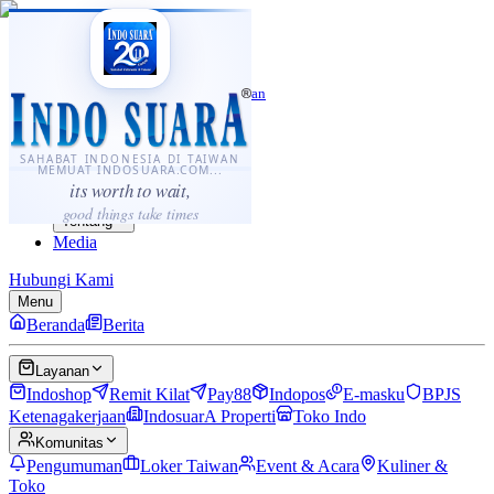
·
...
⌘K
ID
中文
Sahabat Indonesia di Taiwan
Berita
Layanan
SAHABAT INDONESIA DI TAIWAN
MEMUAT INDOSUARA.COM...
Komunitas
its worth to wait,
Panduan
good things take times
Tentang
Media
Hubungi Kami
Menu
Beranda
Berita
Layanan
Indoshop
Remit Kilat
Pay88
Indopos
E-masku
BPJS
Ketenagakerjaan
IndosuarA Properti
Toko Indo
Komunitas
Pengumuman
Loker Taiwan
Event & Acara
Kuliner &
Toko