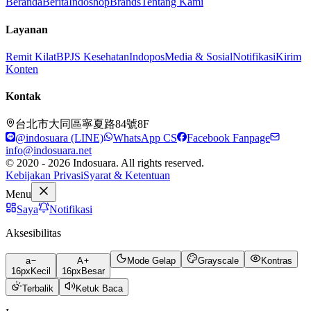
Beranda
Berita
Indoshop
Brands
Tentang Kami
Layanan
Remit Kilat
BPJS Kesehatan
Indopos
Media & Sosial
Notifikasi
Kirim
Konten
Kontak
台北市大同區寧夏路84號8F
@indosuara (LINE)
WhatsApp CS
Facebook Fanpage
info@indosuara.net
© 2020 - 2026 Indosuara. All rights reserved.
Kebijakan Privasi
Syarat & Ketentuan
Menu
Saya
Notifikasi
Aksesibilitas
a
A
Mode Gelap
Grayscale
Kontras
16
px
Kecil
16
px
Besar
Terbalik
Ketuk Baca