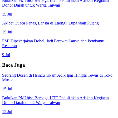
Buktikan PMI bisa Berbagi, UTT Peduli akan Adakan Kegiatan
Donor Darah untuk Warga Taiwan
15 Jul
Akibat Cuaca Panas, Lansia di Zhongli Lupa jalan Pulang
15 Jul
PMI Dipekerjakan Dobel, Jadi Perawat Lansia dan Pembantu
Restoran
9 Jul
Baca Juga
Seorang Dosen di Hsincu Tikam Adik Ipar Hingga Tewas di Toko
Musik
15 Jul
Buktikan PMI bisa Berbagi, UTT Peduli akan Adakan Kegiatan
Donor Darah untuk Warga Taiwan
15 Jul