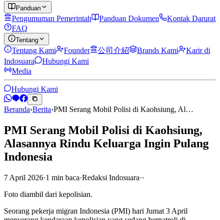
Panduan
Pengumuman Pemerintah
Panduan Dokumen
Kontak Darurat
FAQ
Tentang
Tentang Kami
Founder
公司介紹
Brands Kami
Karir di
Indosuara
Hubungi Kami
Media
Hubungi Kami
Beranda
›
Berita
›
PMI Serang Mobil Polisi di Kaohsiung, Al…
PMI Serang Mobil Polisi di Kaohsiung,
Alasannya Rindu Keluarga Ingin Pulang
Indonesia
7 April 2026
·
1
min
baca
·
Redaksi Indosuara
·
·
Foto diambil dari kepolisian.
Seorang pekerja migran Indonesia (PMI) hari Jumat 3 April
menyerang kendaraan kepolisian yang sedang berpatroli di