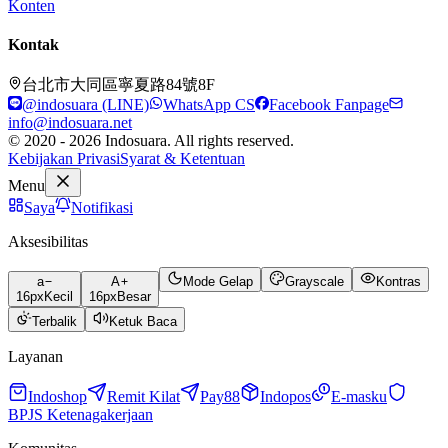
Konten
Kontak
台北市大同區寧夏路84號8F
@indosuara (LINE)
WhatsApp CS
Facebook Fanpage
info@indosuara.net
© 2020 - 2026 Indosuara. All rights reserved.
Kebijakan Privasi
Syarat & Ketentuan
Menu
Saya
Notifikasi
Aksesibilitas
a
A
Mode Gelap
Grayscale
Kontras
16
px
Kecil
16
px
Besar
Terbalik
Ketuk Baca
Layanan
Indoshop
Remit Kilat
Pay88
Indopos
E-masku
BPJS Ketenagakerjaan