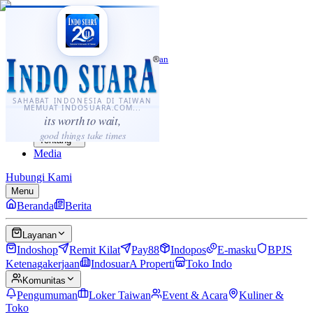
·
...
⌘K
ID
中文
Sahabat Indonesia di Taiwan
Berita
Layanan
SAHABAT INDONESIA DI TAIWAN
MEMUAT INDOSUARA.COM...
Komunitas
its worth to wait,
Panduan
good things take times
Tentang
Media
Hubungi Kami
Menu
Beranda
Berita
Layanan
Indoshop
Remit Kilat
Pay88
Indopos
E-masku
BPJS
Ketenagakerjaan
IndosuarA Properti
Toko Indo
Komunitas
Pengumuman
Loker Taiwan
Event & Acara
Kuliner &
Toko