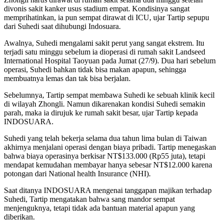
divonis sakit kanker usus stadium empat. Kondisinya sangat
memprihatinkan, ia pun sempat dirawat di ICU, ujar Tartip sepupu
dari Suhedi saat dihubungi Indosuara.
Awalnya, Suhedi mengalami sakit perut yang sangat ekstrem. Itu
terjadi satu minggu sebelum ia dioperasi di rumah sakit Landseed
International Hospital Taoyuan pada Jumat (27/9). Dua hari sebelum
operasi, Suhedi bahkan tidak bisa makan apapun, sehingga
membuatnya lemas dan tak bisa berjalan.
Sebelumnya, Tartip sempat membawa Suhedi ke sebuah klinik kecil
di wilayah Zhongli. Namun dikarenakan kondisi Suhedi semakin
parah, maka ia dirujuk ke rumah sakit besar, ujar Tartip kepada
INDOSUARA.
Suhedi yang telah bekerja selama dua tahun lima bulan di Taiwan
akhirnya menjalani operasi dengan biaya pribadi. Tartip menegaskan
bahwa biaya operasinya berkisar NT$133.000 (Rp55 juta), tetapi
mendapat kemudahan membayar hanya sebesar NT$12.000 karena
potongan dari National health Insurance (NHI).
Saat ditanya INDOSUARA mengenai tanggapan majikan terhadap
Suhedi, Tartip mengatakan bahwa sang mandor sempat
menjenguknya, tetapi tidak ada bantuan material apapun yang
diberikan.