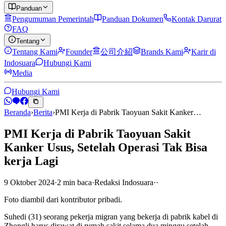
Panduan
Pengumuman Pemerintah
Panduan Dokumen
Kontak Darurat
FAQ
Tentang
Tentang Kami
Founder
公司介紹
Brands Kami
Karir di
Indosuara
Hubungi Kami
Media
Hubungi Kami
Beranda
›
Berita
›
PMI Kerja di Pabrik Taoyuan Sakit Kanker…
PMI Kerja di Pabrik Taoyuan Sakit
Kanker Usus, Setelah Operasi Tak Bisa
kerja Lagi
9 Oktober 2024
·
2
min
baca
·
Redaksi Indosuara
·
·
Foto diambil dari kontributor pribadi.
Suhedi (31) seorang pekerja migran yang bekerja di pabrik kabel di
Zhongli harus dirawat di rumah sakit selama dua minggu setelah