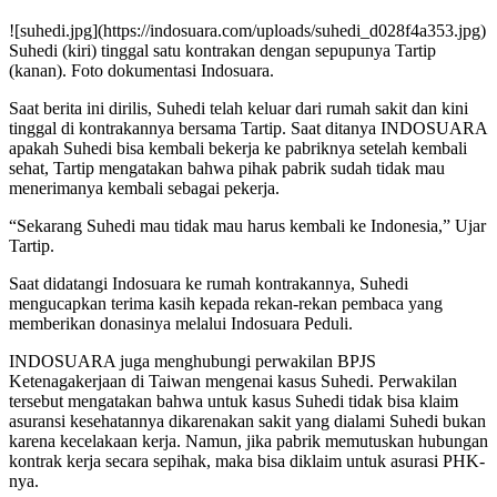
![suhedi.jpg](https://indosuara.com/uploads/suhedi_d028f4a353.jpg)
Suhedi (kiri) tinggal satu kontrakan dengan sepupunya Tartip
(kanan). Foto dokumentasi Indosuara.
Saat berita ini dirilis, Suhedi telah keluar dari rumah sakit dan kini
tinggal di kontrakannya bersama Tartip. Saat ditanya INDOSUARA
apakah Suhedi bisa kembali bekerja ke pabriknya setelah kembali
sehat, Tartip mengatakan bahwa pihak pabrik sudah tidak mau
menerimanya kembali sebagai pekerja.
“Sekarang Suhedi mau tidak mau harus kembali ke Indonesia,” Ujar
Tartip.
Saat didatangi Indosuara ke rumah kontrakannya, Suhedi
mengucapkan terima kasih kepada rekan-rekan pembaca yang
memberikan donasinya melalui Indosuara Peduli.
INDOSUARA juga menghubungi perwakilan BPJS
Ketenagakerjaan di Taiwan mengenai kasus Suhedi. Perwakilan
tersebut mengatakan bahwa untuk kasus Suhedi tidak bisa klaim
asuransi kesehatannya dikarenakan sakit yang dialami Suhedi bukan
karena kecelakaan kerja. Namun, jika pabrik memutuskan hubungan
kontrak kerja secara sepihak, maka bisa diklaim untuk asurasi PHK-
nya.