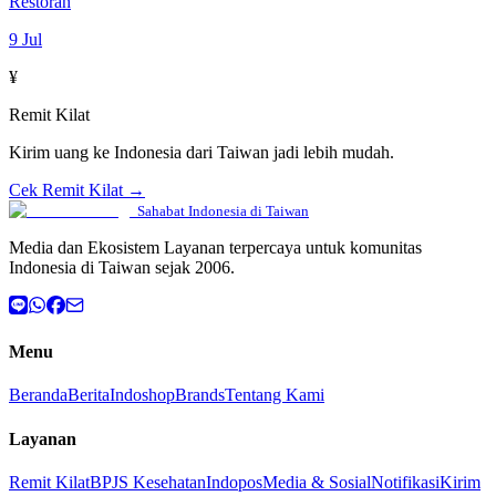
Restoran
9 Jul
¥
Remit Kilat
Kirim uang ke Indonesia dari Taiwan jadi lebih mudah.
Cek Remit Kilat →
Sahabat Indonesia di Taiwan
Media dan Ekosistem Layanan terpercaya untuk komunitas
Indonesia di Taiwan sejak 2006.
Menu
Beranda
Berita
Indoshop
Brands
Tentang Kami
Layanan
Remit Kilat
BPJS Kesehatan
Indopos
Media & Sosial
Notifikasi
Kirim