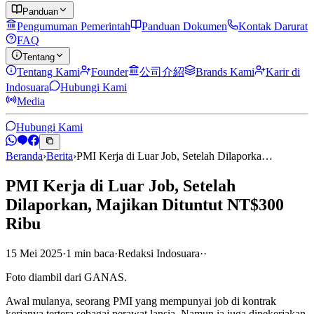
Panduan
Pengumuman Pemerintah
Panduan Dokumen
Kontak Darurat
FAQ
Tentang
Tentang Kami
Founder
公司介紹
Brands Kami
Karir di
Indosuara
Hubungi Kami
Media
Hubungi Kami
Beranda
›
Berita
›
PMI Kerja di Luar Job, Setelah Dilaporka…
PMI Kerja di Luar Job, Setelah
Dilaporkan, Majikan Dituntut NT$300
Ribu
15 Mei 2025
·
1
min
baca
·
Redaksi Indosuara
·
·
Foto diambil dari GANAS.
Awal mulanya, seorang PMI yang mempunyai job di kontrak
kerjanya tertera sebagai perawat lansia. Namun ia juga dipekerjakan