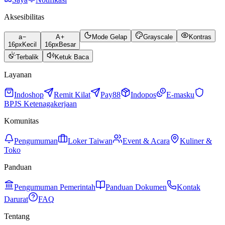
Aksesibilitas
a
A
Mode Gelap
Grayscale
Kontras
16
px
Kecil
16
px
Besar
Terbalik
Ketuk Baca
Layanan
Indoshop
Remit Kilat
Pay88
Indopos
E-masku
BPJS Ketenagakerjaan
Komunitas
Pengumuman
Loker Taiwan
Event & Acara
Kuliner &
Toko
Panduan
Pengumuman Pemerintah
Panduan Dokumen
Kontak
Darurat
FAQ
Tentang