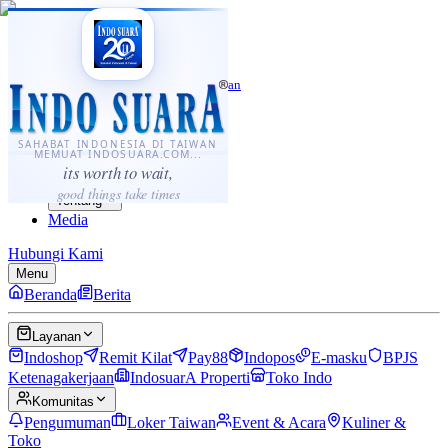
·
...
⌘K
ID
中文
Sahabat Indonesia di Taiwan
Berita
Layanan
SAHABAT INDONESIA DI TAIWAN
MEMUAT INDOSUARA.COM...
Komunitas
its worth to wait,
Panduan
good things take times
Tentang
Media
Hubungi Kami
Menu
Beranda
Berita
Layanan
Indoshop
Remit Kilat
Pay88
Indopos
E-masku
BPJS
Ketenagakerjaan
IndosuarA Properti
Toko Indo
Komunitas
Pengumuman
Loker Taiwan
Event & Acara
Kuliner &
Toko