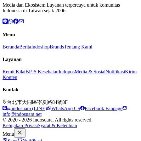
Media dan Ekosistem Layanan terpercaya untuk komunitas
Indonesia di Taiwan sejak 2006.
Menu
Beranda
Berita
Indoshop
Brands
Tentang Kami
Layanan
Remit Kilat
BPJS Kesehatan
Indopos
Media & Sosial
Notifikasi
Kirim
Konten
Kontak
台北市大同區寧夏路84號8F
@indosuara (LINE)
WhatsApp CS
Facebook Fanpage
info@indosuara.net
© 2020 - 2026 Indosuara. All rights reserved.
Kebijakan Privasi
Syarat & Ketentuan
Menu
Saya
Notifikasi