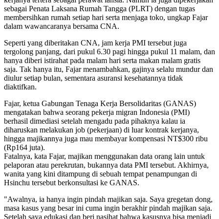
sebagai Penata Laksana Rumah Tangga (PLRT) dengan tugas
membersihkan rumah setiap hari serta menjaga toko, ungkap Fajar
dalam wawancaranya bersama CNA.
Seperti yang diberitakan CNA, jam kerja PMI tersebut juga
tergolong panjang, dari pukul 6.30 pagi hingga pukul 11 malam, dan
hanya diberi istirahat pada malam hari serta makan malam gratis
saja. Tak hanya itu, Fajar menambahkan, gajinya selalu mundur dan
diulur setiap bulan, sementara asuransi kesehatannya tidak
diaktifkan.
Fajar, ketua Gabungan Tenaga Kerja Bersolidaritas (GANAS)
mengatakan bahwa seorang pekerja migran Indonesia (PMI)
berhasil dimediasi setelah mengadu pada pihaknya kalau ia
diharuskan melakukan job (pekerjaan) di luar kontrak kerjanya,
hingga majikannya juga mau membayar kompensasi NT$300 ribu
(Rp164 juta).
Fatalnya, kata Fajar, majikan menggunakan data orang lain untuk
pelaporan atau perekrutan, bukannya data PMI tersebut. Akhirnya,
wanita yang kini ditampung di sebuah tempat penampungan di
Hsinchu tersebut berkonsultasi ke GANAS.
"Awalnya, ia hanya ingin pindah majikan saja. Saya gregetan dong,
masa kasus yang besar ini cuma ingin berakhir pindah majikan saja.
Setelah saya edukasi dan beri nasihat bahwa kasusnya bisa menjadi